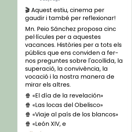
🎬 Aquest estiu, cinema per
gaudir i també per reflexionar!
Mn. Peio Sánchez proposa cinc
pel·lícules per a aquestes
vacances. Històries per a tots els
públics que ens conviden a fer-
nos preguntes sobre l'acollida, la
superació, la convivència, la
vocació i la nostra manera de
mirar els altres.
🍿 «El día de la revelación»
🍿 «Las locas del Obelisco»
🍿 «Viaje al país de los blancos»
🍿 «León XIV, e
...