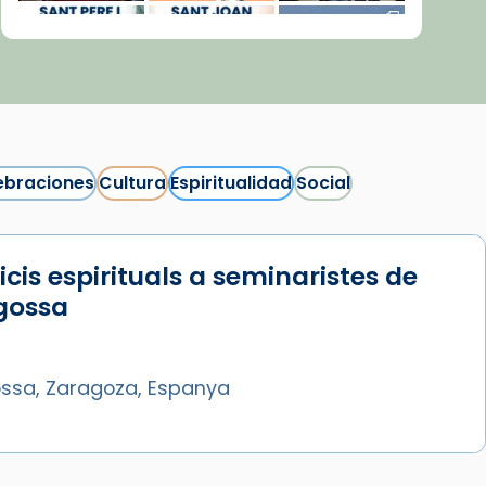
ebraciones
Cultura
Espiritualidad
Social
icis espirituals a seminaristes de
Síguenos en Instagram
gossa
Cargar más...
ssa, Zaragoza, Espanya