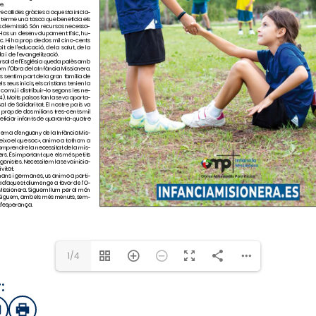
1/4
:
sApp
mail
Imprimir