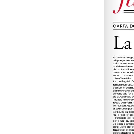
w
Social Cristià (