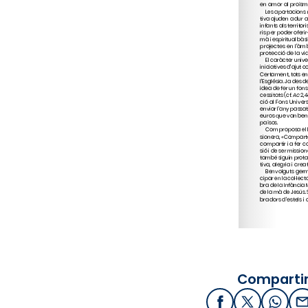
Compartir
Facebook
X / Twitter
What
E