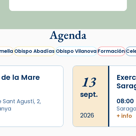
Agenda
mella
Obispo Abadías
Obispo Vilanova
Formación
Cel
i de la Mare
13
Exerc
Sara
sept.
08:00
 Sant Agustí, 2,
panya
Sarago
2026
+ info
/2026-