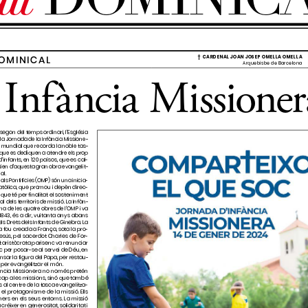
ww.elcorrent.cat
), un 