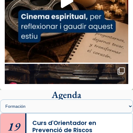
comitè organitzador de la visita apostòlica
del Sant Pare Lleó XIV a Barcelona, i als
col·laboradors, a la Catedral de Barcelona.
L’arquebisbe de Barcelona, el cardenal Joan
Josep Omella, ha presidit la missa i l’ha
concelebrat el bisbe auxiliar de Barcelona,
Mons. David Abadías.
📸 Dr. G. Simón
Foto
View on Facebook
·
Share
Agenda
Arquebisbat de Barcelona
1 week ago
Memòria de les santes Juliana i
Semproniana, verges i màrtirs.
19
Curs d'Orientador en
Prevenció de Riscos
Acompanyant la història de sant Cugat, a