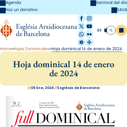
Agenda
Santoral del día
SAVA
Haz un donativo
Facebook
Instagram
X / Twitter
YouTube
ES
Me
Buscar
WhatsApp
Flickr
Radio Estel
Catalunya Cristi
Home
Hojas Dominicales
Hoja dominical 14 de enero de 2024
Hoja dominical 14 de enero
de 2024
09 Ene, 2024
Església de Barcelona