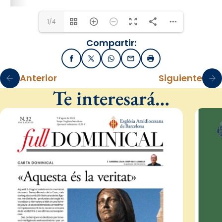
1/4
Compartir:
Facebook
X / Twitter
WhatsApp
Email
Imprimir
Anterior
Siguiente
Te interesará…