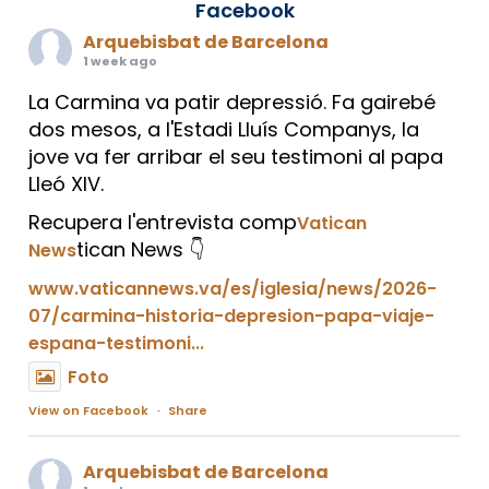
Facebook
Arquebisbat de Barcelona
1 week ago
La Carmina va patir depressió. Fa gairebé
dos mesos, a l'Estadi Lluís Companys, la
jove va fer arribar el seu testimoni al papa
Lleó XIV.
Recupera l'entrevista comp
Vatican
tican News 👇
News
www.vaticannews.va/es/iglesia/news/2026-
07/carmina-historia-depresion-papa-viaje-
espana-testimoni...
Foto
View on Facebook
·
Share
Arquebisbat de Barcelona