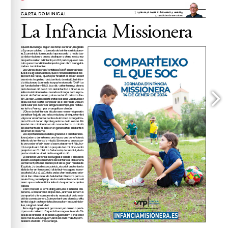
www.elcorrent.cat
Social Cristià (
), un 