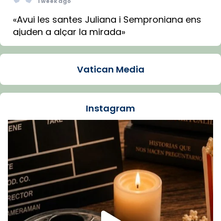
1 week ago
«Avui les santes Juliana i Semproniana ens
ajuden a alçar la mirada»
Mons. Sergi Gordo, bisbe de Tortosa, ha
presidit aquest 27 de juliol la missa de Les
Vatican Media
Santes de Mataró.
🔗
tinyurl.com/cvu5jmbk
📸 J. Merino
Instagram
Foto
View on Facebook
·
Share
Arquebisbat de Barcelona
is at Catedral
de Barcelona.
1 week ago
Aquest dilluns, 27 de juliol, ha tingut lloc la
missa d’acció de gràcies en agraïment al