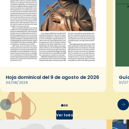
Hoja dominical del 9 de agosto de 2026
Guía
04/08/2026
31/0
Ver todo