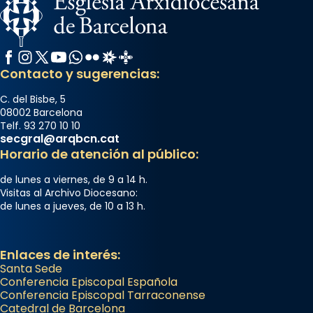
Segons el llibre dels Fets (12,2) fou el primer
apòstol màrtir, decapitat a Jerusalem per
Herodes Agripa (vers l'any 44).
Facebook
Instagram
X / Twitter
YouTube
WhatsApp
Flickr
Radio Estel
Catalunya Cristiana
Patró de Galícia, després de les invasions
Contacto y sugerencias:
musulmanes fou venerat com a patró dels
Regnes castellans i més tard de tota
C. del Bisbe, 5
Espanya.
08002 Barcelona
Telf. 93 270 10 10
El seu sepulcre a Compostela fou un g
secgral@arqbcn.cat
Horario de atención al público:
...
Ver más
Foto
de lunes a viernes, de 9 a 14 h.
Visitas al Archivo Diocesano:
View on Facebook
·
Share
de lunes a jueves, de 10 a 13 h.
Enlaces de interés:
Santa Sede
Conferencia Episcopal Española
Conferencia Episcopal Tarraconense
Catedral de Barcelona