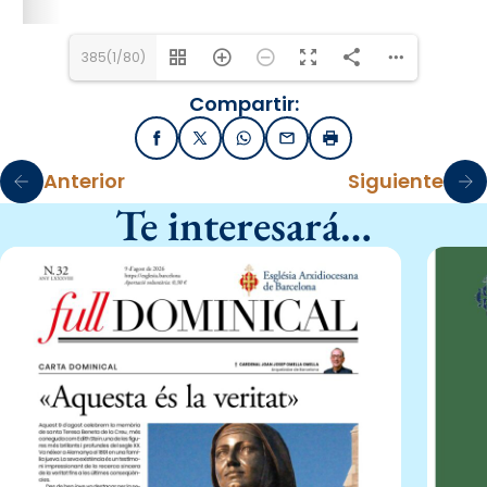
385(1/80)
Compartir:
Facebook
X / Twitter
WhatsApp
Email
Imprimir
Anterior
Siguiente
Te interesará…