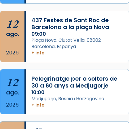
Semproniana, verges i màrtirs.
Acompanyant la història de sant Cugat, a
12
437 Festes de Sant Roc de
partir de l’Edat Mitjana sorgeix la tradició
Barcelona a la plaça Nova
que les santes Juliana (“relatiu a Júlia”) i
ago.
09:00
Semproniana (“relatiu a Semprònia =
Plaça Nova, Ciutat Vella, 08002
eterna”) són deixebles seves. I l’any 1667, el
Barcelona, Espanya
2026
frare Joan Gaspar Roig, afirma en una obra
+ info
que les santes són filles de l’antiga Iluro.
Mataró en reivindicarà les relíq
...
Ver más
12
Pelegrinatge per a solters de
Foto
30 a 60 anys a Medjugorje
ago.
10:00
View on Facebook
·
Share
Medjugorje, Bòsnia i Herzegovina
2026
+ info