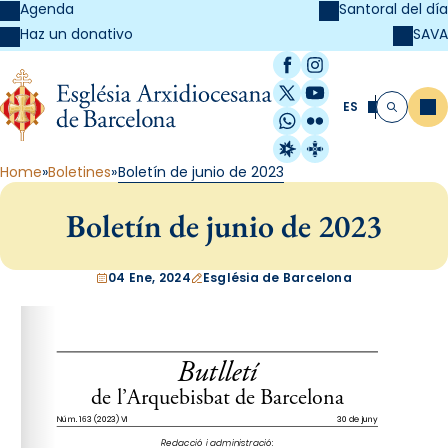
Agenda
Santoral del día
SAVA
Haz un donativo
Facebook
Instagram
X / Twitter
YouTube
ES
Me
Buscar
WhatsApp
Flickr
Radio Estel
Catalunya Cristi
Home
Boletines
Boletín de junio de 2023
Boletín de junio de 2023
04 Ene, 2024
Església de Barcelona