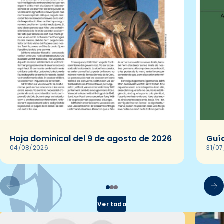
Hoja dominical del 9 de agosto de 2026
Guía
04/08/2026
31/0
Ver todo