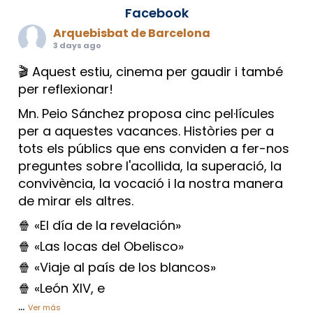
Facebook
Arquebisbat de Barcelona
3 days ago
🎬 Aquest estiu, cinema per gaudir i també
per reflexionar!
Mn. Peio Sánchez proposa cinc pel·lícules
per a aquestes vacances. Històries per a
tots els públics que ens conviden a fer-nos
preguntes sobre l'acollida, la superació, la
convivència, la vocació i la nostra manera
de mirar els altres.
🍿 «El día de la revelación»
🍿 «Las locas del Obelisco»
🍿 «Viaje al país de los blancos»
🍿 «León XIV, e
...
Ver más