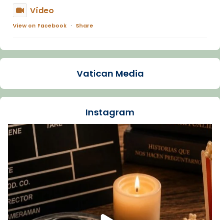
Vídeo
View on Facebook
·
Share
Arquebisbat de Barcelona
1 week ago
Vatican Media
La Carmina va patir depressió. Fa gairebé
dos mesos, a l'Estadi Lluís Companys, la
jove va fer arribar el seu testimoni al papa
Instagram
Lleó XIV.
Recupera l'entrevista comp
Vatican
tican News 👇
News
www.vaticannews.va/es/iglesia/news/2026-
07/carmina-historia-depresion-papa-viaje-
espana-testimoni...
Foto
View on Facebook
·
Share