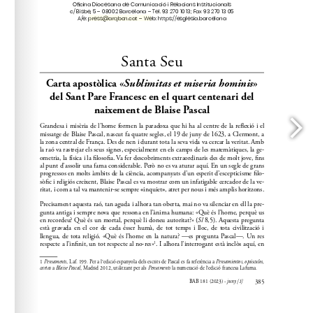
press@arqbcn.cat
A/e: 
 – Web: https://esglesia.barcelona