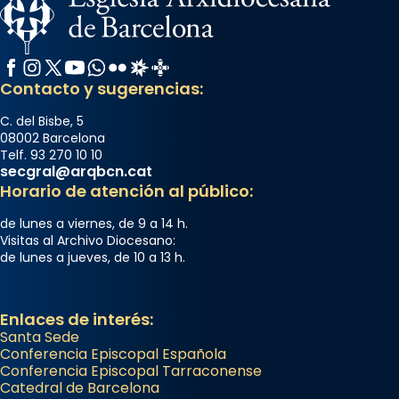
Facebook
Instagram
X / Twitter
YouTube
WhatsApp
Flickr
Radio Estel
Catalunya Cristiana
Contacto y sugerencias:
C. del Bisbe, 5
08002 Barcelona
Telf. 93 270 10 10
secgral@arqbcn.cat
Horario de atención al público:
de lunes a viernes, de 9 a 14 h.
Visitas al Archivo Diocesano:
de lunes a jueves, de 10 a 13 h.
Enlaces de interés:
Santa Sede
Conferencia Episcopal Española
Conferencia Episcopal Tarraconense
Catedral de Barcelona