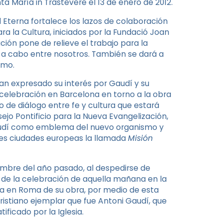
a María in Trastevere el 13 de enero de 2012.
 Eterna fortalece los lazos de colaboración
ra la Cultura, iniciados por la Fundació Joan
ión pone de relieve el trabajo para la
va a cabo entre nosotros. También se dará a
smo.
ayan expresado su interés por Gaudí y su
celebración en Barcelona en torno a la obra
o de diálogo entre fe y cultura que estará
sejo Pontificio para la Nueva Evangelización,
e Gaudí como emblema del nuevo organismo y
des ciudades europeas la llamada
Misión
embre del año pasado, al despedirse de
e de la celebración de aquella mañana en la
ia en Roma de su obra, por medio de esta
cristiano ejemplar que fue Antoni Gaudí, que
ificado por la Iglesia.