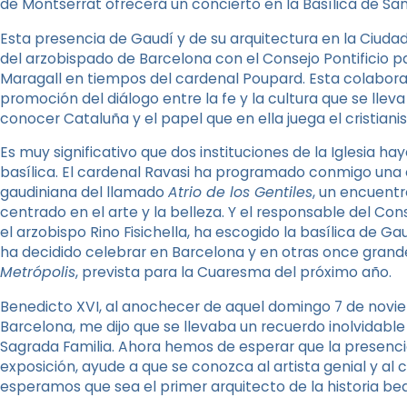
de Montserrat ofrecerá un concierto en la Basílica de Sant
Esta presencia de Gaudí y de su arquitectura en la Ciudad
del arzobispado de Barcelona con el Consejo Pontificio pa
Maragall en tiempos del cardenal Poupard. Esta colaborac
promoción del diálogo entre la fe y la cultura que se lle
conocer Cataluña y el papel que en ella juega el cristiani
Es muy significativo que dos instituciones de la Iglesia h
basílica. El cardenal Ravasi ha programado conmigo una 
gaudiniana del llamado
Atrio de los Gentiles
, un encuentr
centrado en el arte y la belleza. Y el responsable del Con
el arzobispo Rino Fisichella, ha escogido la basílica d
ha decidido celebrar en Barcelona y en otras once gran
Metrópolis
, prevista para la Cuaresma del próximo año.
Benedicto XVI, al anochecer de aquel domingo 7 de novi
Barcelona, me dijo que se llevaba un recuerdo inolvidabl
Sagrada Familia. Ahora hemos de esperar que la presenc
exposición, ayude a que se conozca al artista genial y al 
esperamos que sea el primer arquitecto de la historia beat