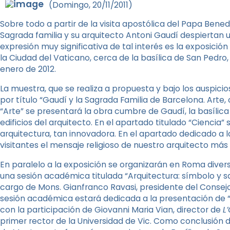
(Domingo, 20/11/2011)
Sobre todo a partir de la visita apostólica del Papa Benedi
Sagrada familia y su arquitecto Antoni Gaudí despiertan 
expresión muy significativa de tal interés es la exposici
la Ciudad del Vaticano, cerca de la basílica de San Pedr
enero de 2012.
La muestra, que se realiza a propuesta y bajo los auspicios
por título “Gaudí y la Sagrada Familia de Barcelona. Arte, 
“Arte” se presentará la obra cumbre de Gaudí, la basílica
edificios del arquitecto. En el apartado titulado “Ciencia
arquitectura, tan innovadora. En el apartado dedicado a la
visitantes el mensaje religioso de nuestro arquitecto más 
En paralelo a la exposición se organizarán en Roma diver
una sesión académica titulada “Arquitectura: símbolo y sa
cargo de Mons. Gianfranco Ravasi, presidente del Consejo
sesión académica estará dedicada a la presentación de “L
con la participación de Giovanni Maria Vian, director de
L
primer rector de la Universidad de Vic. Como conclusión de