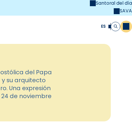
Santoral del día
SAVA
el
unya Cristiana
ES
M
Buscar
ostólica del Papa
 y su arquitecto
ro. Una expresión
mo 24 de noviembre