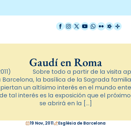
Facebook
Instagram
X / Twitter
YouTube
WhatsApp
Flickr
Radio Est
Catal
Gaudí en Roma
2011) Sobre todo a partir de la visita ap
 Barcelona, la basílica de la Sagrada familia
piertan un altísimo interés en el mundo ente
 de tal interés es la exposición que el próxi
se abrirá en la […]
19 Nov, 2011
Església de Barcelona