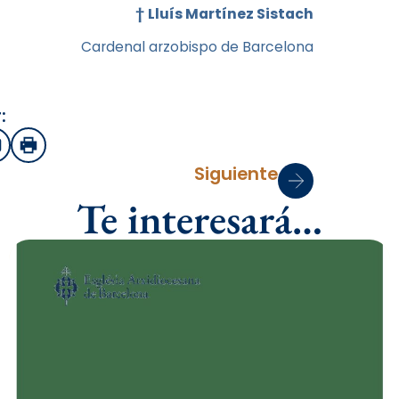
†
Lluís Martínez Sistach
Cardenal arzobispo de Barcelona
:
sApp
mail
Imprimir
Siguiente
Te interesará…