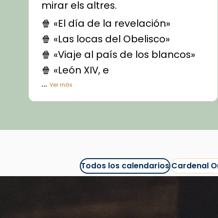
mirar els altres.
🍿 «El día de la revelación»
🍿 «Las locas del Obelisco»
🍿 «Viaje al país de los blancos»
🍿 «León XIV, e
...
Ver más
Vídeo
View on Facebook
·
Share
Arquebisbat de Barcelona
1 week ago
Todos los calendarios
Cardenal O
La Carmina va patir depressió.
Fa gairebé dos mesos, a l'Estadi
Lluís Companys, la jove va fer
arribar el seu testimoni al papa