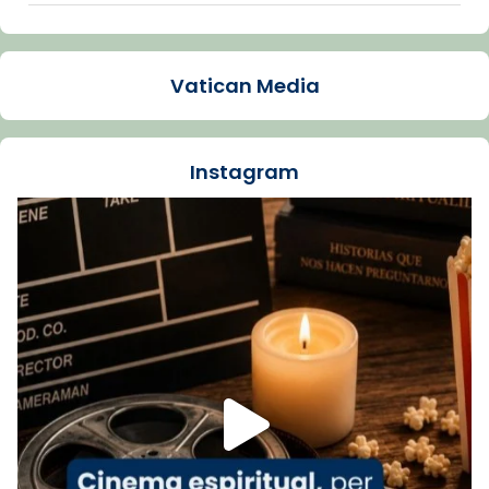
Arquebisbat de Barcelona
1 week ago
Vatican Media
La Carmina va patir depressió. Fa gairebé
dos mesos, a l'Estadi Lluís Companys, la
jove va fer arribar el seu testimoni al papa
Instagram
Lleó XIV.
Recupera l'entrevista comp
Vatican
tican News 👇
News
www.vaticannews.va/es/iglesia/news/2026-
07/carmina-historia-depresion-papa-viaje-
espana-testimoni...
Foto
View on Facebook
·
Share
Arquebisbat de Barcelona