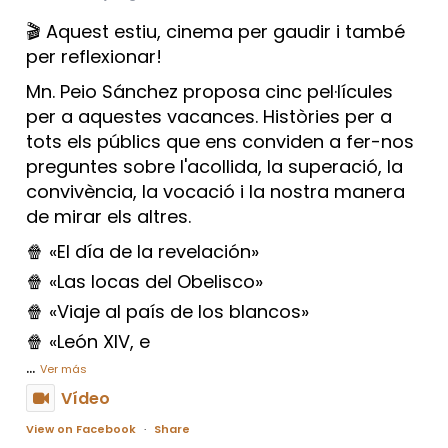
🎬 Aquest estiu, cinema per gaudir i també
per reflexionar!
Mn. Peio Sánchez proposa cinc pel·lícules
per a aquestes vacances. Històries per a
tots els públics que ens conviden a fer-nos
preguntes sobre l'acollida, la superació, la
convivència, la vocació i la nostra manera
de mirar els altres.
🍿 «El día de la revelación»
🍿 «Las locas del Obelisco»
🍿 «Viaje al país de los blancos»
🍿 «León XIV, e
...
Ver más
Vídeo
View on Facebook
·
Share