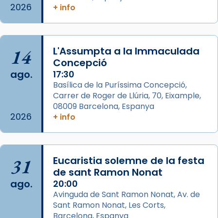
comitè organitzador de la visita apostòlica
2026
+ info
del Sant Pare Lleó XIV a Barcelona, i als
col·laboradors, a la Catedral de Barcelona.
L’arquebisbe de Barcelona, el cardenal Joan
14
L'Assumpta a la Immaculada
Josep Omella, ha presidit la missa i l’ha
Concepció
concelebrat el bisbe auxiliar de Barcelona,
ago.
17:30
Mons. David Abadías.
Basílica de la Puríssima Concepció,
Carrer de Roger de Llúria, 70, Eixample,
📸 Dr. G. Simón
08009 Barcelona, Espanya
Foto
2026
+ info
View on Facebook
·
Share
Arquebisbat de Barcelona
31
Eucaristia solemne de la festa
2 weeks ago
de sant Ramon Nonat
ago.
Memòria de les santes Juliana i
20:00
Avinguda de Sant Ramon Nonat, Av. de
Semproniana, verges i màrtirs.
Sant Ramon Nonat, Les Corts,
Acompanyant la història de sant Cugat, a
Barcelona, Espanya