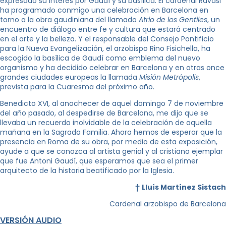
expresado su interés por Gaudí y su basílica. El cardenal Ravasi
ha programado conmigo una celebración en Barcelona en
torno a la obra gaudiniana del llamado
Atrio de los Gentiles
, un
encuentro de diálogo entre fe y cultura que estará centrado
en el arte y la belleza. Y el responsable del Consejo Pontificio
para la Nueva Evangelización, el arzobispo Rino Fisichella, ha
escogido la basílica de Gaudí como emblema del nuevo
organismo y ha decidido celebrar en Barcelona y en otras once
grandes ciudades europeas la llamada
Misión Metrópolis
,
prevista para la Cuaresma del próximo año.
Benedicto XVI, al anochecer de aquel domingo 7 de noviembre
del año pasado, al despedirse de Barcelona, me dijo que se
llevaba un recuerdo inolvidable de la celebración de aquella
mañana en la Sagrada Familia. Ahora hemos de esperar que la
presencia en Roma de su obra, por medio de esta exposición,
ayude a que se conozca al artista genial y al cristiano ejemplar
que fue Antoni Gaudí, que esperamos que sea el primer
arquitecto de la historia beatificado por la Iglesia.
†
Lluís Martínez Sistach
Cardenal arzobispo de Barcelona
VERSIÓN AUDIO