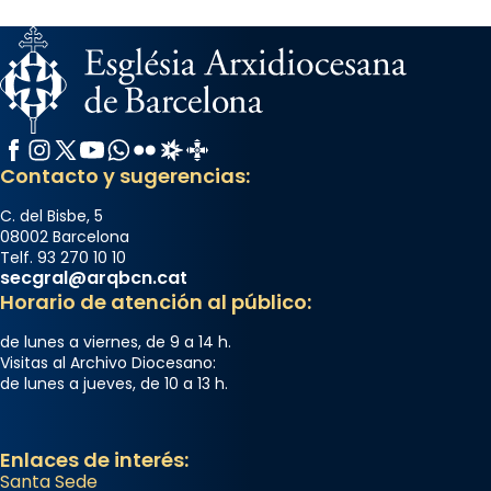
Facebook
Instagram
X / Twitter
YouTube
WhatsApp
Flickr
Radio Estel
Catalunya Cristiana
Contacto y sugerencias:
C. del Bisbe, 5
08002 Barcelona
Telf. 93 270 10 10
secgral@arqbcn.cat
Horario de atención al público:
de lunes a viernes, de 9 a 14 h.
Visitas al Archivo Diocesano:
de lunes a jueves, de 10 a 13 h.
Enlaces de interés:
Santa Sede