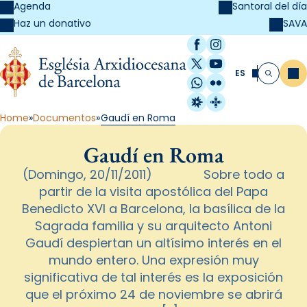
Agenda
Santoral del día
SAVA
Haz un donativo
Facebook
Instagram
X / Twitter
YouTube
ES
Me
Buscar
WhatsApp
Flickr
Radio Estel
Catalunya Cristi
Home
Documentos
Gaudí en Roma
Gaudí en Roma
(Domingo, 20/11/2011) Sobre todo a
partir de la visita apostólica del Papa
Benedicto XVI a Barcelona, la basílica de la
Sagrada familia y su arquitecto Antoni
Gaudí despiertan un altísimo interés en el
mundo entero. Una expresión muy
significativa de tal interés es la exposición
que el próximo 24 de noviembre se abrirá