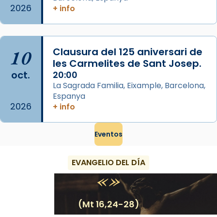
partir de l’Edat Mitjana sorgeix la tradició
2026
+ info
que les santes Juliana (“relatiu a Júlia”) i
Semproniana (“relatiu a Semprònia =
eterna”) són deixebles seves. I l’any 1667, el
10
Clausura del 125 aniversari de
frare Joan Gaspar Roig, afirma en una obra
les Carmelites de Sant Josep.
que les santes són filles de l’antiga Iluro.
oct.
20:00
Mataró en reivindicarà les relíq
La Sagrada Familia, Eixample, Barcelona,
...
Ver más
Espanya
2026
Foto
+ info
View on Facebook
·
Share
Eventos
EVANGELIO DEL DÍA
(Mt 16,24-28)