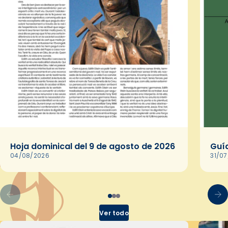
Hoja dominical del 9 de agosto de 2026
Guía
04/08/2026
31/0
Ver todo