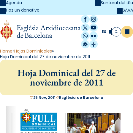
Agenda
Santoral del día
SAVA
Haz un donativo
Facebook
Instagram
X / Twitter
YouTube
ES
Me
Buscar
WhatsApp
Flickr
Radio Estel
Catalunya Cristi
Home
Hojas Dominicales
Hoja Dominical del 27 de noviembre de 2011
Hoja Dominical del 27 de
noviembre de 2011
25 Nov, 2011
Església de Barcelona