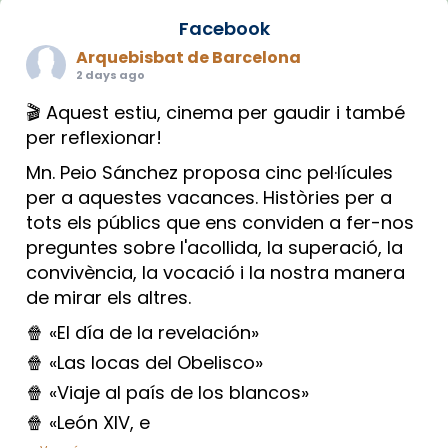
Facebook
Arquebisbat de Barcelona
2 days ago
🎬 Aquest estiu, cinema per gaudir i també
per reflexionar!
Mn. Peio Sánchez proposa cinc pel·lícules
per a aquestes vacances. Històries per a
tots els públics que ens conviden a fer-nos
preguntes sobre l'acollida, la superació, la
convivència, la vocació i la nostra manera
de mirar els altres.
🍿 «El día de la revelación»
🍿 «Las locas del Obelisco»
🍿 «Viaje al país de los blancos»
🍿 «León XIV, e
...