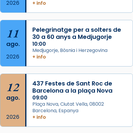
2026
Memòria de les santes Juliana i
+ info
Semproniana, verges i màrtirs.
Acompanyant la història de sant Cugat, a
partir de l’Edat Mitjana sorgeix la tradició
11
Pelegrinatge per a solters de
que les santes Juliana (“relatiu a Júlia”) i
30 a 60 anys a Medjugorje
Semproniana (“relatiu a Semprònia =
ago.
10:00
eterna”) són deixebles seves. I l’any 1667, el
Medjugorje, Bòsnia i Herzegovina
2026
+ info
frare Joan Gaspar Roig, afirma en una obra
que les santes són filles de l’antiga Iluro.
Mataró en reivindicarà les relíq
...
Ver más
12
437 Festes de Sant Roc de
Foto
Barcelona a la plaça Nova
ago.
09:00
View on Facebook
·
Share
Plaça Nova, Ciutat Vella, 08002
Barcelona, Espanya
2026
+ info