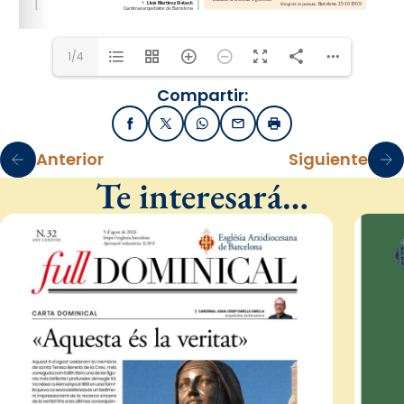
1/4
Compartir:
Facebook
X / Twitter
WhatsApp
Email
Imprimir
Anterior
Siguiente
Te interesará…