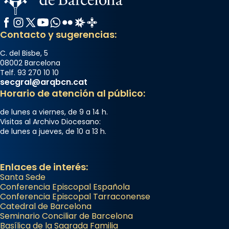
Facebook
Instagram
X / Twitter
YouTube
WhatsApp
Flickr
Radio Estel
Catalunya Cristiana
Contacto y sugerencias:
C. del Bisbe, 5
08002 Barcelona
Telf. 93 270 10 10
secgral@arqbcn.cat
Horario de atención al público:
de lunes a viernes, de 9 a 14 h.
Visitas al Archivo Diocesano:
de lunes a jueves, de 10 a 13 h.
Enlaces de interés:
Santa Sede
Conferencia Episcopal Española
Conferencia Episcopal Tarraconense
Catedral de Barcelona
Seminario Conciliar de Barcelona
Basílica de la Sagrada Familia