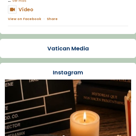
Ver más
Vídeo
View on Facebook
·
Share
Arquebisbat de Barcelona
1 week ago
Vatican Media
La Carmina va patir depressió. Fa gairebé
dos mesos, a l'Estadi Lluís Companys, la
jove va fer arribar el seu testimoni al papa
Instagram
Lleó XIV.
Recupera l'entrevista comp
Vatican
tican News 👇
News
www.vaticannews.va/es/iglesia/news/2026-
07/carmina-historia-depresion-papa-viaje-
espana-testimoni...
Foto