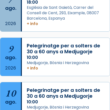
1 week ago
18:00
ago.
Església de Sant Gaietà, Carrer del
Aquest dilluns, 27 de juliol, ha tingut lloc la
Consell de Cent, 293, Eixample, 08007
missa d’acció de gràcies en agraïment al
Barcelona, Espanya
comitè organitzador de la visita apostòlica
2026
+ info
del Sant Pare Lleó XIV a Barcelona, i als
col·laboradors, a la Catedral de Barcelona.
L’arquebisbe de Barcelona, el cardenal Joan
9
Pelegrinatge per a solters de
Josep Omella, ha presidit la missa i l’ha
30 a 60 anys a Medjugorje
concelebrat el bisbe auxiliar de Barcelona,
ago.
10:00
Mons. David Abadías.
Medjugorje, Bòsnia i Herzegovina
2026
+ info
📸 Dr. G. Simón
Foto
View on Facebook
·
Share
10
Pelegrinatge per a solters de
30 a 60 anys a Medjugorje
Arquebisbat de Barcelona
ago.
10:00
2 weeks ago
Medjugorje, Bòsnia i Herzegovina