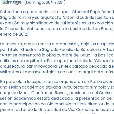
(Domingo, 20/11/2011)
Sobre todo a partir de la visita apostólica del Papa Benedi
Sagrada familia y su arquitecto Antoni Gaudí despiertan 
expresión muy significativa de tal interés es la exposici
la Ciudad del Vaticano, cerca de la basílica de San Pedr
enero de 2012.
La muestra, que se realiza a propuesta y bajo los auspicios
por título “Gaudí y la Sagrada Familia de Barcelona. Arte, 
“Arte” se presentará la obra cumbre de Gaudí, la basílica
edificios del arquitecto. En el apartado titulado “Ciencia
arquitectura, tan innovadora. En el apartado dedicado a la
visitantes el mensaje religioso de nuestro arquitecto más 
En paralelo a la exposición se organizarán en Roma diver
una sesión académica titulada “Arquitectura: símbolo y sa
cargo de Mons. Gianfranco Ravasi, presidente del Consejo
sesión académica estará dedicada a la presentación de “L
con la participación de Giovanni Maria Vian, director de
L
primer rector de la Universidad de Vic. Como conclusión de