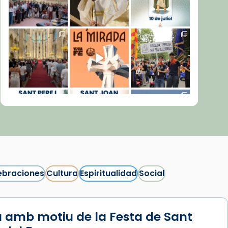
ebraciones
Cultura
Espiritualidad
Social
 amb motiu de la Festa de Sant
Síguenos en Instagram
Cargar más...