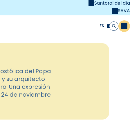
Santoral del día
SAVA
el
unya Cristiana
ES
M
Buscar
ostólica del Papa
 y su arquitecto
ro. Una expresión
mo 24 de noviembre