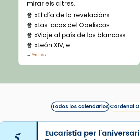
mirar els altres.
🍿 «El día de la revelación»
🍿 «Las locas del Obelisco»
🍿 «Viaje al país de los blancos»
🍿 «León XIV, e
...
Ver más
Vídeo
View on Facebook
·
Share
Arquebisbat de Barcelona
1 week ago
Todos los calendarios
Cardenal O
La Carmina va patir depressió.
Fa gairebé dos mesos, a l'Estadi
Lluís Companys, la jove va fer
5
Eucaristia per l'aniversar
arribar el seu testimoni al papa