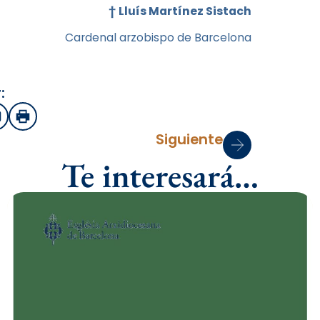
†
Lluís Martínez Sistach
Cardenal arzobispo de Barcelona
:
sApp
mail
Imprimir
Siguiente
Te interesará…