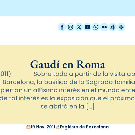
Facebook
Instagram
X / Twitter
YouTube
WhatsApp
Flickr
Radio Est
Catal
Gaudí en Roma
2011) Sobre todo a partir de la visita ap
 Barcelona, la basílica de la Sagrada familia
piertan un altísimo interés en el mundo ente
 de tal interés es la exposición que el próxi
se abrirá en la […]
19 Nov, 2011
Església de Barcelona