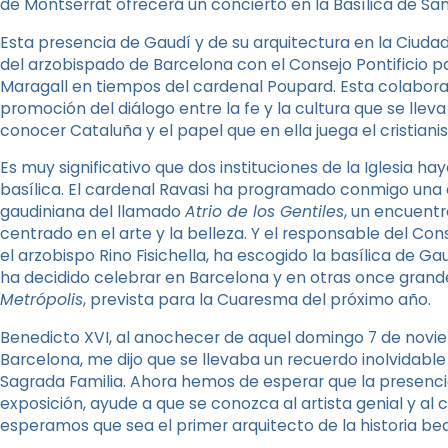
de Montserrat ofrecerá un concierto en la Basílica de Sant
Esta presencia de Gaudí y de su arquitectura en la Ciudad
del arzobispado de Barcelona con el Consejo Pontificio pa
Maragall en tiempos del cardenal Poupard. Esta colaborac
promoción del diálogo entre la fe y la cultura que se lle
conocer Cataluña y el papel que en ella juega el cristiani
Es muy significativo que dos instituciones de la Iglesia h
basílica. El cardenal Ravasi ha programado conmigo una 
gaudiniana del llamado
Atrio de los Gentiles
, un encuentr
centrado en el arte y la belleza. Y el responsable del Con
el arzobispo Rino Fisichella, ha escogido la basílica d
ha decidido celebrar en Barcelona y en otras once gran
Metrópolis
, prevista para la Cuaresma del próximo año.
Benedicto XVI, al anochecer de aquel domingo 7 de novi
Barcelona, me dijo que se llevaba un recuerdo inolvidabl
Sagrada Familia. Ahora hemos de esperar que la presenc
exposición, ayude a que se conozca al artista genial y al 
esperamos que sea el primer arquitecto de la historia beat