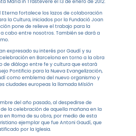
a María in Trastevere el 13 de enero de 2012.
 Eterna fortalece los lazos de colaboración
ra la Cultura, iniciados por la Fundació Joan
ión pone de relieve el trabajo para la
va a cabo entre nosotros. También se dará a
smo.
ayan expresado su interés por Gaudí y su
celebración en Barcelona en torno a la obra
o de diálogo entre fe y cultura que estará
sejo Pontificio para la Nueva Evangelización,
e Gaudí como emblema del nuevo organismo y
des ciudades europeas la llamada
Misión
embre del año pasado, al despedirse de
e de la celebración de aquella mañana en la
ia en Roma de su obra, por medio de esta
cristiano ejemplar que fue Antoni Gaudí, que
ificado por la Iglesia.