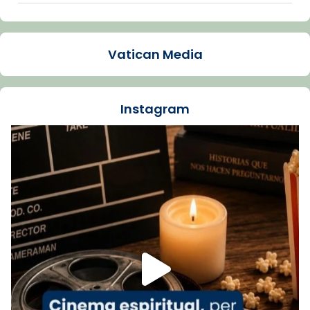
Arquebisbat de Barcelona
1 week ago
Vatican Media
La Carmina va patir depressió. Fa gairebé
dos mesos, a l'Estadi Lluís Companys, la
jove va fer arribar el seu testimoni al papa
Instagram
Lleó XIV.
Recupera l'entrevista comp
Vatican
tican News 👇
News
www.vaticannews.va/es/iglesia/news/2026-
07/carmina-historia-depresion-papa-viaje-
espana-testimoni...
Foto
View on Facebook
·
Share
Arquebisbat de Barcelona