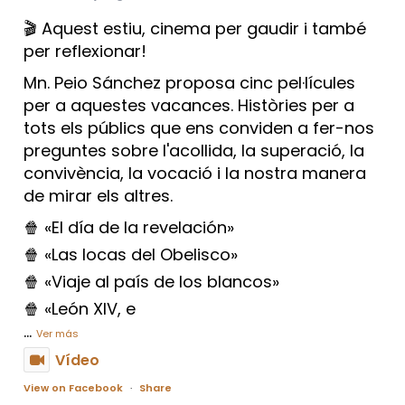
🎬 Aquest estiu, cinema per gaudir i també
per reflexionar!
Mn. Peio Sánchez proposa cinc pel·lícules
per a aquestes vacances. Històries per a
tots els públics que ens conviden a fer-nos
preguntes sobre l'acollida, la superació, la
convivència, la vocació i la nostra manera
de mirar els altres.
🍿 «El día de la revelación»
🍿 «Las locas del Obelisco»
🍿 «Viaje al país de los blancos»
🍿 «León XIV, e
...
Ver más
Vídeo
View on Facebook
·
Share