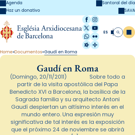
Agenda
Santoral del día
SAVA
Haz un donativo
Facebook
Instagram
X / Twitter
YouTube
ES
Me
Buscar
WhatsApp
Flickr
Radio Estel
Catalunya Cristi
Home
Documentos
Gaudí en Roma
Gaudí en Roma
(Domingo, 20/11/2011) Sobre todo a
partir de la visita apostólica del Papa
Benedicto XVI a Barcelona, la basílica de la
Sagrada familia y su arquitecto Antoni
Gaudí despiertan un altísimo interés en el
mundo entero. Una expresión muy
significativa de tal interés es la exposición
que el próximo 24 de noviembre se abrirá