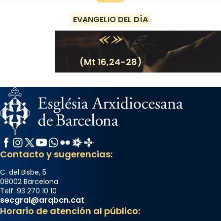
EVANGELIO DEL DÍA
(Mt 16,24-28)
Facebook
Instagram
X / Twitter
YouTube
WhatsApp
Flickr
Radio Estel
Catalunya Cristiana
Contacto y sugerencias:
C. del Bisbe, 5
08002 Barcelona
Telf. 93 270 10 10
secgral@arqbcn.cat
Horario de atención al público: