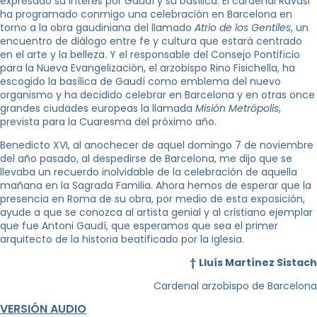
expresado su interés por Gaudí y su basílica. El cardenal Ravasi
ha programado conmigo una celebración en Barcelona en
torno a la obra gaudiniana del llamado
Atrio de los Gentiles
, un
encuentro de diálogo entre fe y cultura que estará centrado
en el arte y la belleza. Y el responsable del Consejo Pontificio
para la Nueva Evangelización, el arzobispo Rino Fisichella, ha
escogido la basílica de Gaudí como emblema del nuevo
organismo y ha decidido celebrar en Barcelona y en otras once
grandes ciudades europeas la llamada
Misión Metrópolis
,
prevista para la Cuaresma del próximo año.
Benedicto XVI, al anochecer de aquel domingo 7 de noviembre
del año pasado, al despedirse de Barcelona, me dijo que se
llevaba un recuerdo inolvidable de la celebración de aquella
mañana en la Sagrada Familia. Ahora hemos de esperar que la
presencia en Roma de su obra, por medio de esta exposición,
ayude a que se conozca al artista genial y al cristiano ejemplar
que fue Antoni Gaudí, que esperamos que sea el primer
arquitecto de la historia beatificado por la Iglesia.
†
Lluís Martínez Sistach
Cardenal arzobispo de Barcelona
VERSIÓN AUDIO