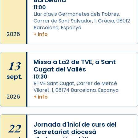
Barcelona
comitè organitzador de la visita apostòlica
11:00
del Sant Pare Lleó XIV a Barcelona, i als
Llar d’avis Germanetes dels Pobres,
col·laboradors, a la Catedral de Barcelona.
Carrer de Sant Salvador, 1, Gràcia, 08012
Barcelona, Espanya
L’arquebisbe de Barcelona, el cardenal Joan
2026
+ info
Josep Omella, ha presidit la missa i l’ha
concelebrat el bisbe auxiliar de Barcelona,
Mons. David Abadías.
13
Missa a La2 de TVE, a Sant
📸 Dr. G. Simón
Cugat del Vallès
Foto
sept.
10:30
View on Facebook
·
Share
RTVE Sant Cugat, Carrer de Mercé
Vilaret, 1, 08174 Barcelona, Espanya
2026
+ info
Arquebisbat de Barcelona
2 weeks ago
Memòria de les santes Juliana i
Semproniana, verges i màrtirs.
22
Jornada d'inici de curs del
Secretariat diocesà
Acompanyant la història de sant Cugat, a