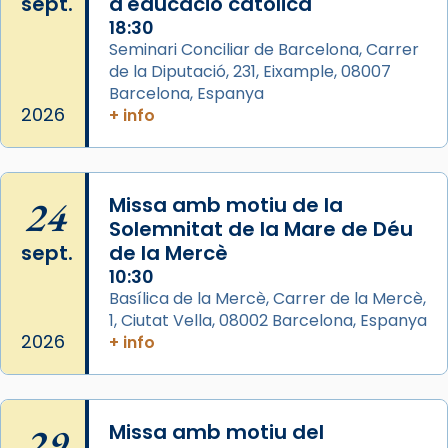
sept.
d'educació catòlica
partir de l’Edat Mitjana sorgeix la tradició
18:30
que les santes Juliana (“relatiu a Júlia”) i
Seminari Conciliar de Barcelona, Carrer
Semproniana (“relatiu a Semprònia =
de la Diputació, 231, Eixample, 08007
eterna”) són deixebles seves. I l’any 1667, el
Barcelona, Espanya
frare Joan Gaspar Roig, afirma en una obra
2026
+ info
que les santes són filles de l’antiga Iluro.
Mataró en reivindicarà les relíq
...
Ver más
24
Missa amb motiu de la
Foto
Solemnitat de la Mare de Déu
sept.
de la Mercè
View on Facebook
·
Share
10:30
Basílica de la Mercè, Carrer de la Mercè,
1, Ciutat Vella, 08002 Barcelona, Espanya
2026
+ info
29
Missa amb motiu del