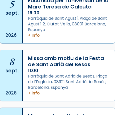
5
Eucaristia per l'aniversari de la
de Barcelona.
Mare Teresa de Calcuta
2 weeks ago
sept.
19:00
Aquest dilluns, 27 de juliol, ha tingut lloc la
Parròquia de Sant Agustí, Plaça de Sant
missa d’acció de gràcies en agraïment al
Agustí, 2, Ciutat Vella, 08001 Barcelona,
comitè organitzador de la visita apostòlica
Espanya
del Sant Pare Lleó XIV a Barcelona, i als
2026
+ info
col·laboradors, a la Catedral de Barcelona.
L’arquebisbe de Barcelona, el cardenal Joan
Josep Omella, ha presidit la missa i l’ha
8
Missa amb motiu de la Festa
concelebrat el bisbe auxiliar de Barcelona,
de Sant Adrià del Besos
Mons. David Abadías.
sept.
11:00
Parròquia de Sant Adrià de Besòs, Plaça
📸 Dr. G. Simón
de l'Església, 08921 Sant Adrià de Besòs,
Foto
Barcelona, Espanya
2026
+ info
View on Facebook
·
Share
Arquebisbat de Barcelona
2 weeks ago