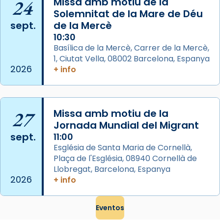
24
Missa amb motiu de la
Memòria de les santes Juliana i
Solemnitat de la Mare de Déu
sept.
de la Mercè
Semproniana, verges i màrtirs.
10:30
Acompanyant la història de sant Cugat, a
Basílica de la Mercè, Carrer de la Mercè,
partir de l’Edat Mitjana sorgeix la tradició
1, Ciutat Vella, 08002 Barcelona, Espanya
que les santes Juliana (“relatiu a Júlia”) i
2026
+ info
Semproniana (“relatiu a Semprònia =
eterna”) són deixebles seves. I l’any 1667, el
frare Joan Gaspar Roig, afirma en una obra
27
Missa amb motiu de la
que les santes són filles de l’antiga Iluro.
Jornada Mundial del Migrant
Mataró en reivindicarà les relíq
sept.
11:00
...
Ver más
Església de Santa Maria de Cornellà,
Foto
Plaça de l'Església, 08940 Cornellà de
Llobregat, Barcelona, Espanya
View on Facebook
·
Share
2026
+ info
Eventos