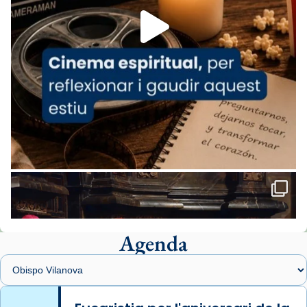
View on Facebook
·
Share
Arquebisbat de Barcelona
2 weeks ago
«Avui les santes Juliana i Semproniana ens
ajuden a alçar la mirada»
Mons. Sergi Gordo, bisbe de Tortosa, ha
presidit aquest 27 de juliol la missa de Les
Santes de Mataró.
🔗
tinyurl.com/cvu5jmbk
📸 J. Merino
Agenda
Foto
View on Facebook
·
Share
Arquebisbat de Barcelona
is at Catedral