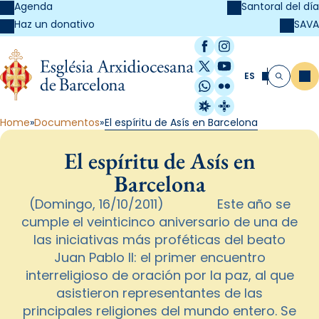
Agenda
Santoral del día
SAVA
Haz un donativo
Facebook
Instagram
X / Twitter
YouTube
ES
Me
Buscar
WhatsApp
Flickr
Radio Estel
Catalunya Cristi
Home
Documentos
El espíritu de Asís en Barcelona
El espíritu de Asís en
Barcelona
(Domingo, 16/10/2011) Este año se
cumple el veinticinco aniversario de una de
las iniciativas más proféticas del beato
Juan Pablo II: el primer encuentro
interreligioso de oración por la paz, al que
asistieron representantes de las
principales religiones del mundo entero. Se