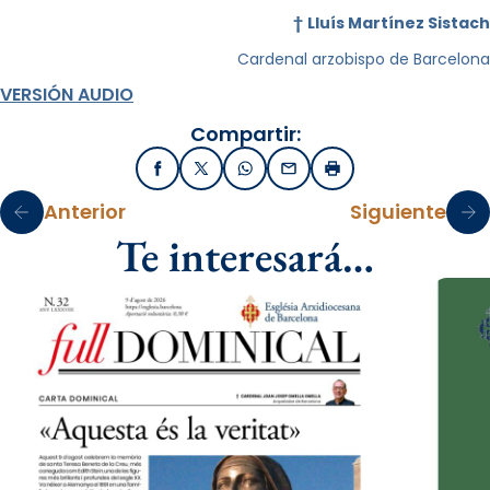
†
Lluís Martínez Sistach
Cardenal arzobispo de Barcelona
VERSIÓN AUDIO
Compartir:
Facebook
X / Twitter
WhatsApp
Email
Imprimir
Anterior
Siguiente
Te interesará…