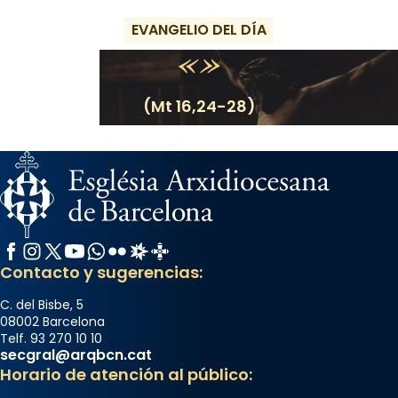
EVANGELIO DEL DÍA
(Mt 16,24-28)
Facebook
Instagram
X / Twitter
YouTube
WhatsApp
Flickr
Radio Estel
Catalunya Cristiana
Contacto y sugerencias:
C. del Bisbe, 5
08002 Barcelona
Telf. 93 270 10 10
secgral@arqbcn.cat
Horario de atención al público: