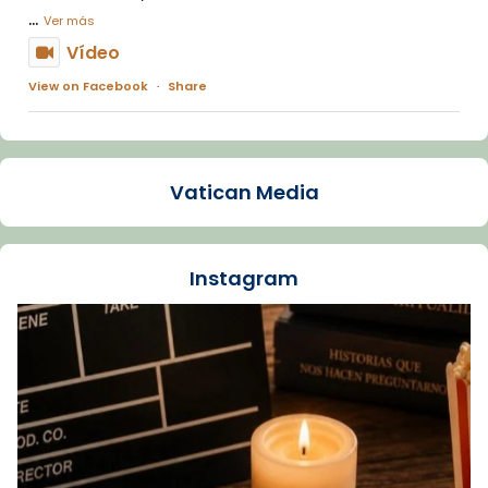
...
Ver más
Vídeo
View on Facebook
·
Share
Arquebisbat de Barcelona
1 week ago
Vatican Media
La Carmina va patir depressió. Fa gairebé
dos mesos, a l'Estadi Lluís Companys, la
jove va fer arribar el seu testimoni al papa
Instagram
Lleó XIV.
Recupera l'entrevista comp
Vatican
tican News 👇
News
www.vaticannews.va/es/iglesia/news/2026-
07/carmina-historia-depresion-papa-viaje-
espana-testimoni...
Foto