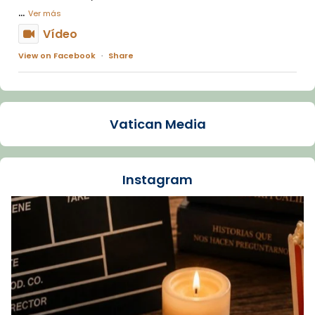
...
Ver más
Vídeo
View on Facebook
·
Share
Arquebisbat de Barcelona
1 week ago
Vatican Media
La Carmina va patir depressió. Fa gairebé
dos mesos, a l'Estadi Lluís Companys, la
jove va fer arribar el seu testimoni al papa
Instagram
Lleó XIV.
Recupera l'entrevista comp
Vatican
tican News 👇
News
www.vaticannews.va/es/iglesia/news/2026-
07/carmina-historia-depresion-papa-viaje-
espana-testimoni...
Foto