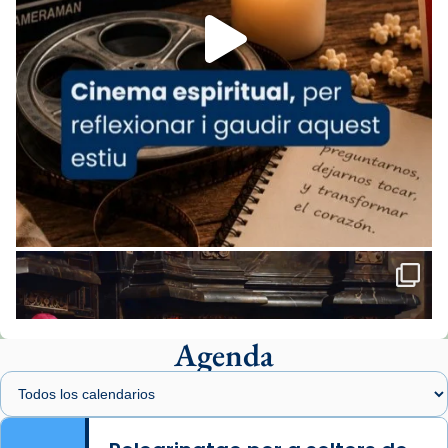
View on Facebook
·
Share
Arquebisbat de Barcelona
2 weeks ago
«Avui les santes Juliana i Semproniana ens
ajuden a alçar la mirada»
Mons. Sergi Gordo, bisbe de Tortosa, ha
presidit aquest 27 de juliol la missa de Les
Santes de Mataró.
🔗
tinyurl.com/cvu5jmbk
📸 J. Merino
Agenda
Foto
View on Facebook
·
Share
Arquebisbat de Barcelona
is at Catedral