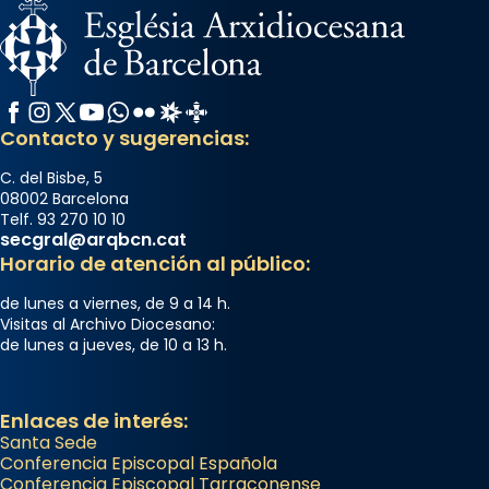
Facebook
Instagram
X / Twitter
YouTube
WhatsApp
Flickr
Radio Estel
Catalunya Cristiana
Contacto y sugerencias:
C. del Bisbe, 5
08002 Barcelona
Telf. 93 270 10 10
secgral@arqbcn.cat
Horario de atención al público:
de lunes a viernes, de 9 a 14 h.
Visitas al Archivo Diocesano:
de lunes a jueves, de 10 a 13 h.
Enlaces de interés:
Santa Sede
Conferencia Episcopal Española
Conferencia Episcopal Tarraconense