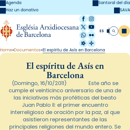
Agenda
Santoral del día
SAVA
Haz un donativo
Facebook
Instagram
X / Twitter
YouTube
ES
Me
Buscar
WhatsApp
Flickr
Radio Estel
Catalunya Cristi
Home
Documentos
El espíritu de Asís en Barcelona
El espíritu de Asís en
Barcelona
(Domingo, 16/10/2011) Este año se
cumple el veinticinco aniversario de una de
las iniciativas más proféticas del beato
Juan Pablo II: el primer encuentro
interreligioso de oración por la paz, al que
asistieron representantes de las
principales religiones del mundo entero. Se