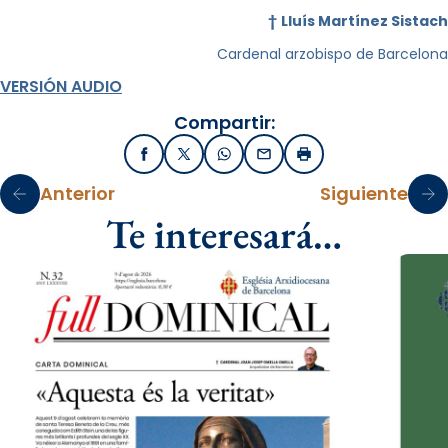
†
Lluís Martínez Sistach
Cardenal arzobispo de Barcelona
VERSIÓN AUDIO
Compartir:
Facebook
X / Twitter
WhatsApp
Email
Imprimir
Anterior
Siguiente
Te interesará…