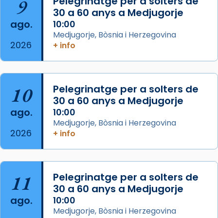
9
Pelegrinatge per a solters de
de Barcelona.
30 a 60 anys a Medjugorje
2 weeks ago
ago.
10:00
Aquest dilluns, 27 de juliol, ha tingut lloc la
Medjugorje, Bòsnia i Herzegovina
missa d’acció de gràcies en agraïment al
2026
+ info
comitè organitzador de la visita apostòlica
del Sant Pare Lleó XIV a Barcelona, i als
col·laboradors, a la Catedral de Barcelona.
10
Pelegrinatge per a solters de
L’arquebisbe de Barcelona, el cardenal Joan
30 a 60 anys a Medjugorje
Josep Omella, ha presidit la missa i l’ha
ago.
10:00
concelebrat el bisbe auxiliar de Barcelona,
Medjugorje, Bòsnia i Herzegovina
Mons. David Abadías.
2026
+ info
📸 Dr. G. Simón
Foto
11
Pelegrinatge per a solters de
View on Facebook
·
Share
30 a 60 anys a Medjugorje
ago.
10:00
Arquebisbat de Barcelona
Medjugorje, Bòsnia i Herzegovina
2 weeks ago