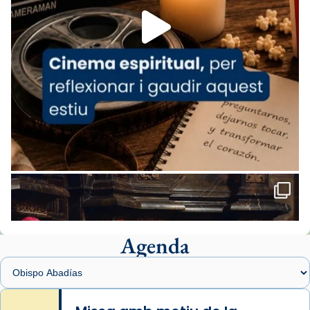
View on Facebook
·
Share
Arquebisbat de Barcelona
2 weeks ago
«Avui les santes Juliana i Semproniana ens
ajuden a alçar la mirada»
Mons. Sergi Gordo, bisbe de Tortosa, ha
presidit aquest 27 de juliol la missa de Les
Santes de Mataró.
🔗
tinyurl.com/cvu5jmbk
📸 J. Merino
Agenda
Foto
View on Facebook
·
Share
Arquebisbat de Barcelona
is at Catedral