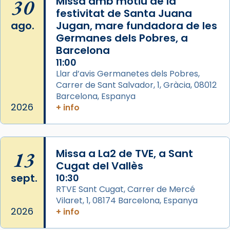
30
Missa amb motiu de la
de Barcelona.
festivitat de Santa Juana
2 weeks ago
ago.
Jugan, mare fundadora de les
Aquest dilluns, 27 de juliol, ha tingut lloc la
Germanes dels Pobres, a
missa d’acció de gràcies en agraïment al
Barcelona
comitè organitzador de la visita apostòlica
11:00
del Sant Pare Lleó XIV a Barcelona, i als
Llar d’avis Germanetes dels Pobres,
col·laboradors, a la Catedral de Barcelona.
Carrer de Sant Salvador, 1, Gràcia, 08012
Barcelona, Espanya
L’arquebisbe de Barcelona, el cardenal Joan
2026
+ info
Josep Omella, ha presidit la missa i l’ha
concelebrat el bisbe auxiliar de Barcelona,
Mons. David Abadías.
13
Missa a La2 de TVE, a Sant
📸 Dr. G. Simón
Cugat del Vallès
Foto
sept.
10:30
View on Facebook
·
Share
RTVE Sant Cugat, Carrer de Mercé
Vilaret, 1, 08174 Barcelona, Espanya
2026
+ info
Arquebisbat de Barcelona
2 weeks ago