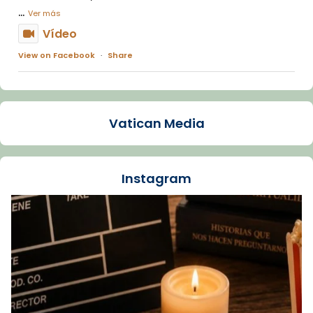
...
Ver más
Vídeo
View on Facebook
·
Share
Arquebisbat de Barcelona
1 week ago
Vatican Media
La Carmina va patir depressió. Fa gairebé
dos mesos, a l'Estadi Lluís Companys, la
jove va fer arribar el seu testimoni al papa
Instagram
Lleó XIV.
Recupera l'entrevista comp
Vatican
tican News 👇
News
www.vaticannews.va/es/iglesia/news/2026-
07/carmina-historia-depresion-papa-viaje-
espana-testimoni...
Foto