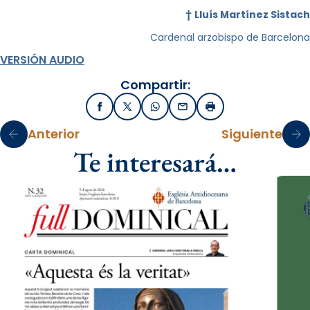
†
Lluís Martínez Sistach
Cardenal arzobispo de Barcelona
VERSIÓN AUDIO
Compartir:
Facebook
X / Twitter
WhatsApp
Email
Imprimir
Anterior
Siguiente
Te interesará…