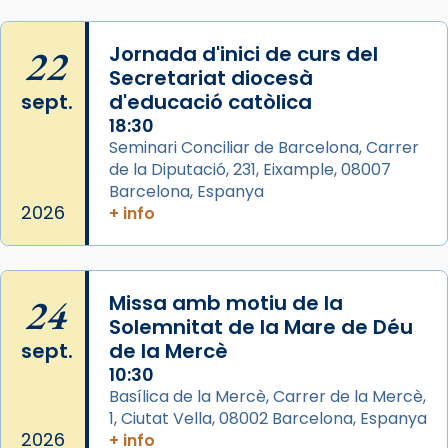
Memòria de les santes Juliana i
Semproniana, verges i màrtirs.
22
Jornada d'inici de curs del
Secretariat diocesà
Acompanyant la història de sant Cugat, a
sept.
d'educació catòlica
partir de l’Edat Mitjana sorgeix la tradició
18:30
que les santes Juliana (“relatiu a Júlia”) i
Seminari Conciliar de Barcelona, Carrer
Semproniana (“relatiu a Semprònia =
de la Diputació, 231, Eixample, 08007
eterna”) són deixebles seves. I l’any 1667, el
Barcelona, Espanya
frare Joan Gaspar Roig, afirma en una obra
2026
+ info
que les santes són filles de l’antiga Iluro.
Mataró en reivindicarà les relíq
...
Ver más
24
Missa amb motiu de la
Foto
Solemnitat de la Mare de Déu
sept.
de la Mercè
View on Facebook
·
Share
10:30
Basílica de la Mercè, Carrer de la Mercè,
1, Ciutat Vella, 08002 Barcelona, Espanya
2026
+ info