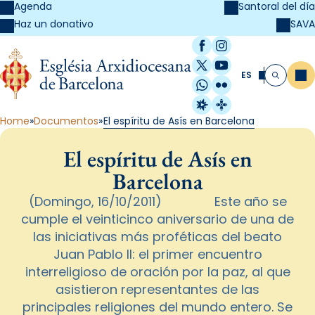
Agenda
Santoral del día
SAVA
Haz un donativo
Facebook
Instagram
X / Twitter
YouTube
ES
Me
Buscar
WhatsApp
Flickr
Radio Estel
Catalunya Cristi
Home
Documentos
El espíritu de Asís en Barcelona
El espíritu de Asís en
Barcelona
(Domingo, 16/10/2011) Este año se
cumple el veinticinco aniversario de una de
las iniciativas más proféticas del beato
Juan Pablo II: el primer encuentro
interreligioso de oración por la paz, al que
asistieron representantes de las
principales religiones del mundo entero. Se