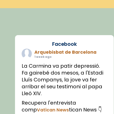
Facebook
Arquebisbat de Barcelona
1 week ago
La Carmina va patir depressió.
Fa gairebé dos mesos, a l'Estadi
Lluís Companys, la jove va fer
arribar el seu testimoni al papa
Lleó XIV.
Recupera l'entrevista
comp
tican News 👇
Vatican News