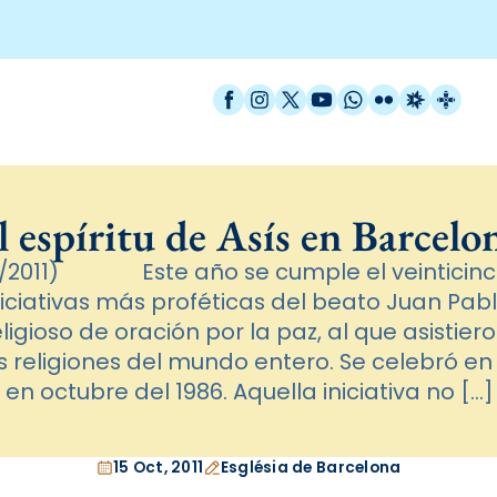
Facebook
Instagram
X / Twitter
YouTube
WhatsApp
Flickr
Radio Est
Catal
l espíritu de Asís en Barcelo
0/2011) Este año se cumple el veinticinco
iciativas más proféticas del beato Juan Pablo
ligioso de oración por la paz, al que asistie
s religiones del mundo entero. Se celebró en
en octubre del 1986. Aquella iniciativa no […]
15 Oct, 2011
Església de Barcelona