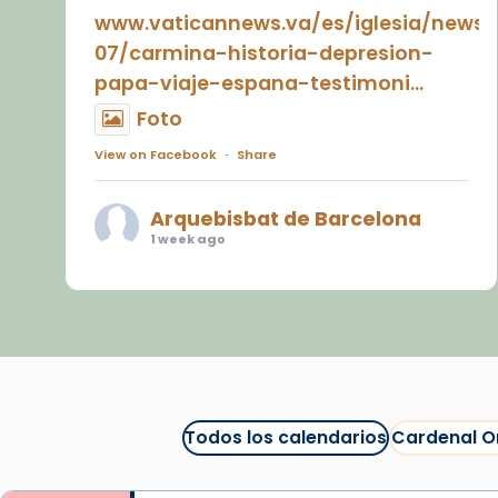
www.vaticannews.va/es/iglesia/news
07/carmina-historia-depresion-
papa-viaje-espana-testimoni...
Foto
View on Facebook
·
Share
Arquebisbat de Barcelona
1 week ago
«Avui les santes Juliana i
Semproniana ens ajuden a alçar
la mirada»
Mons. Sergi Gordo, bisbe de
Tortosa, ha presidit aquest 27 de
juliol la missa de Les Santes de
Todos los calendarios
Cardenal O
Mataró.