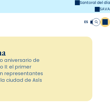
Santoral del día
SAVA
el
unya Cristiana
ES
M
Buscar
na
 aniversario de
 II: el primer
ron representantes
 la ciudad de Asís