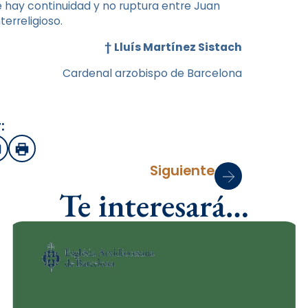
 hay continuidad y no ruptura entre Juan
terreligioso.
†
Lluís Martínez Sistach
Cardenal arzobispo de Barcelona
:
sApp
mail
Imprimir
Siguiente
Te interesará…