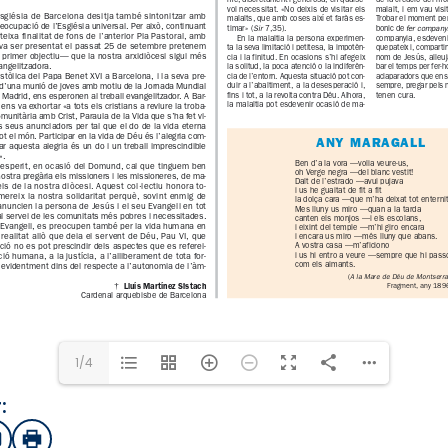
1/4
:
sApp
mail
Imprimir