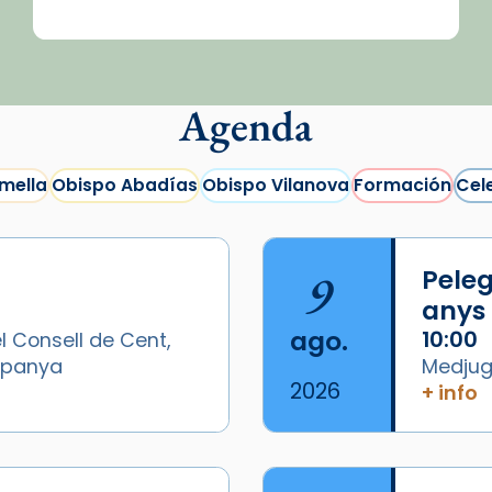
Agenda
mella
Obispo Abadías
Obispo Vilanova
Formación
Cel
9
Peleg
anys
ago.
10:00
l Consell de Cent,
Espanya
Medjugo
2026
+ info
/2026-