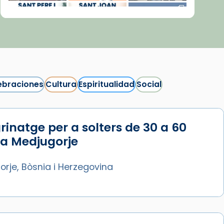
ebraciones
Cultura
Espiritualidad
Social
rinatge per a solters de 30 a 60
Síguenos en Instagram
 a Medjugorje
Cargar más...
rje, Bòsnia i Herzegovina