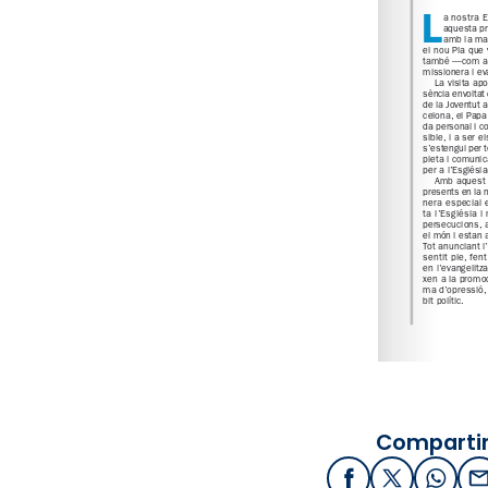
Compartir
Facebook
X / Twitter
What
E