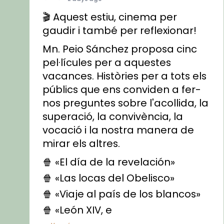
🎬 Aquest estiu, cinema per
gaudir i també per reflexionar!
Mn. Peio Sánchez proposa cinc
pel·lícules per a aquestes
vacances. Històries per a tots els
públics que ens conviden a fer-
nos preguntes sobre l'acollida, la
superació, la convivència, la
vocació i la nostra manera de
mirar els altres.
🍿 «El día de la revelación»
🍿 «Las locas del Obelisco»
🍿 «Viaje al país de los blancos»
🍿 «León XIV, e
...