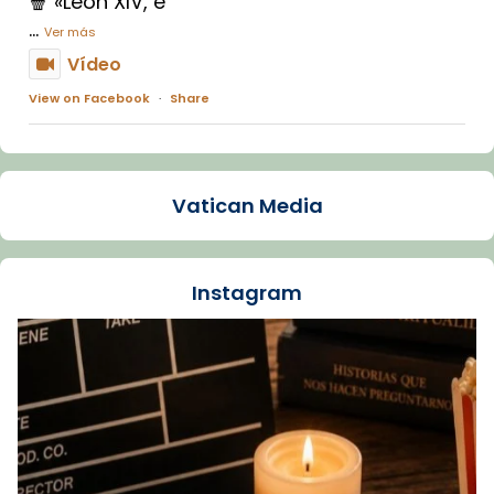
🍿 «León XIV, e
...
Ver más
Vídeo
View on Facebook
·
Share
Arquebisbat de Barcelona
1 week ago
Vatican Media
La Carmina va patir depressió. Fa gairebé
dos mesos, a l'Estadi Lluís Companys, la
jove va fer arribar el seu testimoni al papa
Instagram
Lleó XIV.
Recupera l'entrevista comp
Vatican
tican News 👇
News
www.vaticannews.va/es/iglesia/news/2026-
07/carmina-historia-depresion-papa-viaje-
espana-testimoni...