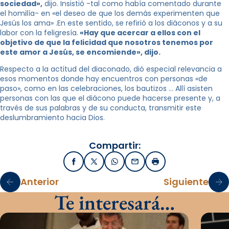
sociedad»,
dijo. Insistió -tal como había comentado durante
el homilía- en «el deseo de que los demás experimenten que
Jesús los ama» .En este sentido, se refirió a los diáconos y a su
labor con la feligresía.
«Hay que acercar a ellos con el
objetivo de que la felicidad que nosotros tenemos por
este amor a Jesús, se encomiende», dijo.
Respecto a la actitud del diaconado, dió especial relevancia a
esos momentos donde hay encuentros con personas «de
paso», como en las celebraciones, los bautizos … Allí asisten
personas con las que el diácono puede hacerse presente y, a
través de sus palabras y de su conducta, transmitir este
deslumbramiento hacia Dios.
Compartir:
Facebook
X / Twitter
WhatsApp
Email
Imprimir
Anterior
Siguiente
Te interesará…