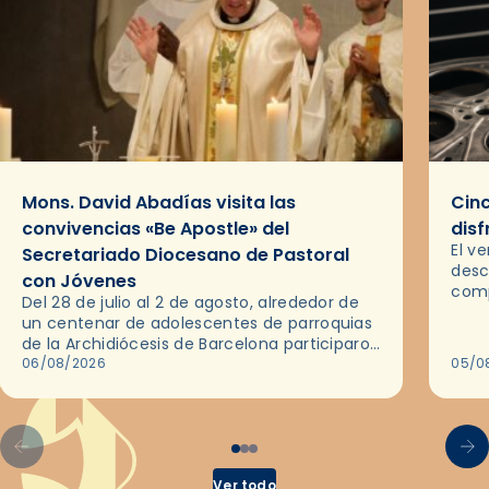
Mons. David Abadías visita las
Cinc
convivencias «Be Apostle» del
disf
El v
Secretariado Diocesano de Pastoral
desc
con Jóvenes
comp
Del 28 de julio al 2 de agosto, alrededor de
ocas
un centenar de adolescentes de parroquias
histo
de la Archidiócesis de Barcelona participaron
sobr
en las convivencias Be Apostle, organizadas
06/08/2026
05/0
por el Secretariado Diocesano…
Ver todo