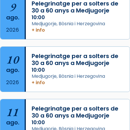
9
Pelegrinatge per a solters de
de Barcelona.
30 a 60 anys a Medjugorje
2 weeks ago
ago.
10:00
Aquest dilluns, 27 de juliol, ha tingut lloc la
Medjugorje, Bòsnia i Herzegovina
missa d’acció de gràcies en agraïment al
2026
+ info
comitè organitzador de la visita apostòlica
del Sant Pare Lleó XIV a Barcelona, i als
col·laboradors, a la Catedral de Barcelona.
10
Pelegrinatge per a solters de
L’arquebisbe de Barcelona, el cardenal Joan
30 a 60 anys a Medjugorje
Josep Omella, ha presidit la missa i l’ha
ago.
10:00
concelebrat el bisbe auxiliar de Barcelona,
Medjugorje, Bòsnia i Herzegovina
Mons. David Abadías.
2026
+ info
📸 Dr. G. Simón
Foto
11
Pelegrinatge per a solters de
View on Facebook
·
Share
30 a 60 anys a Medjugorje
ago.
10:00
Arquebisbat de Barcelona
Medjugorje, Bòsnia i Herzegovina
2 weeks ago