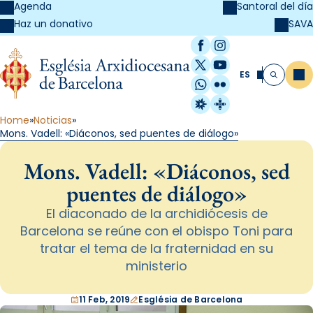
Agenda
Santoral del día
SAVA
Haz un donativo
Facebook
Instagram
X / Twitter
YouTube
ES
Me
Buscar
WhatsApp
Flickr
Radio Estel
Catalunya Cristi
Home
Noticias
Mons. Vadell: «Diáconos, sed puentes de diálogo»
Mons. Vadell: «Diáconos, sed
puentes de diálogo»
El diaconado de la archidiócesis de
Barcelona se reúne con el obispo Toni para
tratar el tema de la fraternidad en su
ministerio
11 Feb, 2019
Església de Barcelona