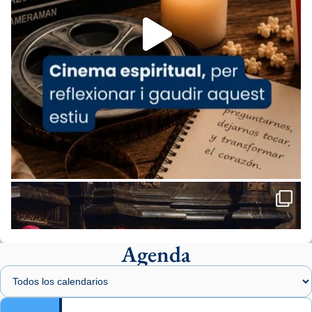
Foto
View on Facebook
·
Share
Arquebisbat de Barcelona
2 weeks ago
«Avui les santes Juliana i Semproniana ens
ajuden a alçar la mirada»
Mons. Sergi Gordo, bisbe de Tortosa, ha
presidit aquest 27 de juliol la missa de Les
Santes de Mataró.
🔗
tinyurl.com/cvu5jmbk
📸 J. Merino
Agenda
Foto
View on Facebook
·
Share
Arquebisbat de Barcelona
is at Catedral