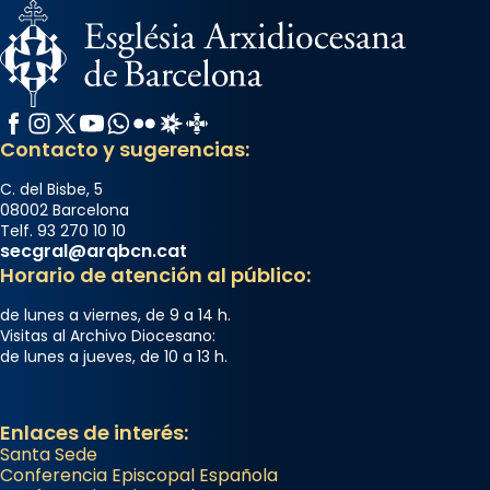
Facebook
Instagram
X / Twitter
YouTube
WhatsApp
Flickr
Radio Estel
Catalunya Cristiana
Contacto y sugerencias:
C. del Bisbe, 5
08002 Barcelona
Telf. 93 270 10 10
secgral@arqbcn.cat
Horario de atención al público:
de lunes a viernes, de 9 a 14 h.
Visitas al Archivo Diocesano:
de lunes a jueves, de 10 a 13 h.
Enlaces de interés:
Santa Sede
Conferencia Episcopal Española