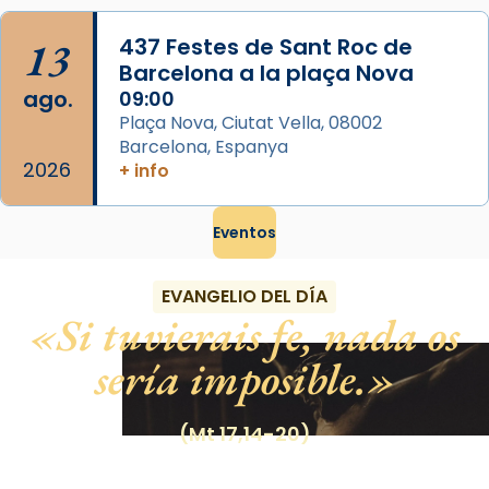
13
437 Festes de Sant Roc de
Barcelona a la plaça Nova
ago.
09:00
Plaça Nova, Ciutat Vella, 08002
Barcelona, Espanya
2026
+ info
Eventos
EVANGELIO DEL DÍA
Si tuvierais fe, nada os
sería imposible.
(Mt 17,14-20)