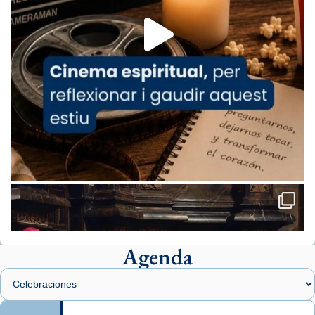
Foto
View on Facebook
·
Share
Arquebisbat de Barcelona
1 week ago
«Avui les santes Juliana i Semproniana ens
ajuden a alçar la mirada»
Mons. Sergi Gordo, bisbe de Tortosa, ha
presidit aquest 27 de juliol la missa de Les
Santes de Mataró.
🔗
tinyurl.com/cvu5jmbk
📸 J. Merino
Agenda
Foto
View on Facebook
·
Share
Arquebisbat de Barcelona
is at Catedral