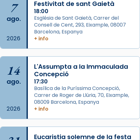
7
Festivitat de sant Gaietà
de Barcelona.
1 week ago
18:00
ago.
Església de Sant Gaietà, Carrer del
Aquest dilluns, 27 de juliol, ha tingut lloc la
Consell de Cent, 293, Eixample, 08007
missa d’acció de gràcies en agraïment al
Barcelona, Espanya
comitè organitzador de la visita apostòlica
2026
+ info
del Sant Pare Lleó XIV a Barcelona, i als
col·laboradors, a la Catedral de Barcelona.
L’arquebisbe de Barcelona, el cardenal Joan
14
L'Assumpta a la Immaculada
Josep Omella, ha presidit la missa i l’ha
Concepció
concelebrat el bisbe auxiliar de Barcelona,
ago.
17:30
Mons. David Abadías.
Basílica de la Puríssima Concepció,
Carrer de Roger de Llúria, 70, Eixample,
📸 Dr. G. Simón
08009 Barcelona, Espanya
Foto
2026
+ info
View on Facebook
·
Share
Arquebisbat de Barcelona
Eucaristia solemne de la festa
2 weeks ago