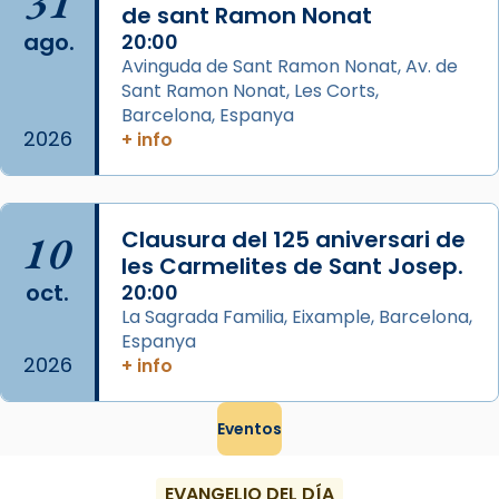
31
de sant Ramon Nonat
ago.
Memòria de les santes Juliana i
20:00
Avinguda de Sant Ramon Nonat, Av. de
Semproniana, verges i màrtirs.
Sant Ramon Nonat, Les Corts,
Acompanyant la història de sant Cugat, a
Barcelona, Espanya
partir de l’Edat Mitjana sorgeix la tradició
2026
+ info
que les santes Juliana (“relatiu a Júlia”) i
Semproniana (“relatiu a Semprònia =
eterna”) són deixebles seves. I l’any 1667, el
10
Clausura del 125 aniversari de
frare Joan Gaspar Roig, afirma en una obra
les Carmelites de Sant Josep.
que les santes són filles de l’antiga Iluro.
oct.
20:00
Mataró en reivindicarà les relíq
La Sagrada Familia, Eixample, Barcelona,
...
Ver más
Espanya
2026
Foto
+ info
View on Facebook
·
Share
Eventos
EVANGELIO DEL DÍA