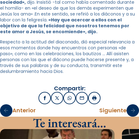
sociedad»,
dijo. Insistió -tal como había comentado durante
el homilía- en «el deseo de que los demás experimenten que
Jesús los ama» .En este sentido, se refirió a los diáconos y a su
labor con la feligresía.
«Hay que acercar a ellos con el
objetivo de que la felicidad que nosotros tenemos por
este amor a Jesús, se encomiende», dijo.
Respecto a la actitud del diaconado, dió especial relevancia a
esos momentos donde hay encuentros con personas «de
paso», como en las celebraciones, los bautizos … Allí asisten
personas con las que el diácono puede hacerse presente y, a
través de sus palabras y de su conducta, transmitir este
deslumbramiento hacia Dios.
Compartir:
Facebook
X / Twitter
WhatsApp
Email
Imprimir
Anterior
Siguiente
Te interesará…