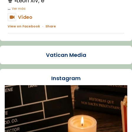
🍿 «León XIV, e
...
Ver más
Vídeo
View on Facebook
·
Share
Arquebisbat de Barcelona
1 week ago
Vatican Media
La Carmina va patir depressió. Fa gairebé
dos mesos, a l'Estadi Lluís Companys, la
jove va fer arribar el seu testimoni al papa
Instagram
Lleó XIV.
Recupera l'entrevista comp
Vatican
tican News 👇
News
www.vaticannews.va/es/iglesia/news/2026-
07/carmina-historia-depresion-papa-viaje-
espana-testimoni...