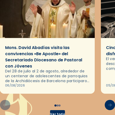
Mons. David Abadías visita las
Cinc
convivencias «Be Apostle» del
disf
El v
Secretariado Diocesano de Pastoral
desc
con Jóvenes
comp
Del 28 de julio al 2 de agosto, alrededor de
ocas
un centenar de adolescentes de parroquias
histo
de la Archidiócesis de Barcelona participaron
sobr
en las convivencias Be Apostle, organizadas
06/08/2026
05/0
por el Secretariado Diocesano…
Ver todo