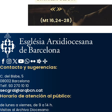
(Mt 16,24-28)
Facebook
Instagram
X / Twitter
YouTube
WhatsApp
Flickr
Radio Estel
Catalunya Cristiana
Contacto y sugerencias:
C. del Bisbe, 5
08002 Barcelona
Telf. 93 270 10 10
secgral@arqbcn.cat
Horario de atención al público:
de lunes a viernes, de 9 a 14 h.
Visitas al Archivo Diocesano: