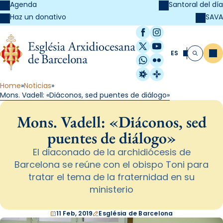
Agenda
Santoral del día
SAVA
Haz un donativo
Facebook
Instagram
X / Twitter
YouTube
ES
Me
Buscar
WhatsApp
Flickr
Radio Estel
Catalunya Cristi
Home
Noticias
Mons. Vadell: «Diáconos, sed puentes de diálogo»
Mons. Vadell: «Diáconos, sed
puentes de diálogo»
El diaconado de la archidiócesis de
Barcelona se reúne con el obispo Toni para
tratar el tema de la fraternidad en su
ministerio
11 Feb, 2019
Església de Barcelona