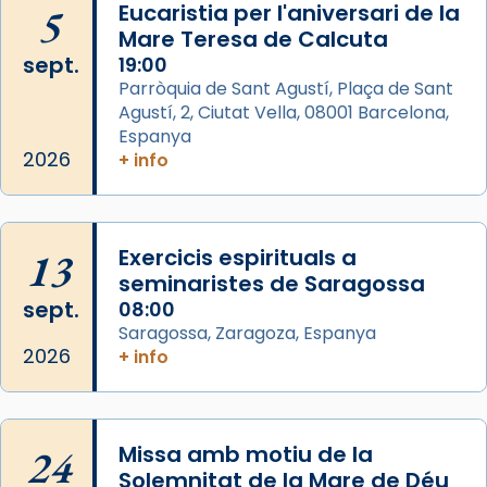
5
Eucaristia per l'aniversari de la
de Barcelona.
Mare Teresa de Calcuta
1 week ago
sept.
19:00
Aquest dilluns, 27 de juliol, ha tingut lloc la
Parròquia de Sant Agustí, Plaça de Sant
missa d’acció de gràcies en agraïment al
Agustí, 2, Ciutat Vella, 08001 Barcelona,
comitè organitzador de la visita apostòlica
Espanya
del Sant Pare Lleó XIV a Barcelona, i als
2026
+ info
col·laboradors, a la Catedral de Barcelona.
L’arquebisbe de Barcelona, el cardenal Joan
Josep Omella, ha presidit la missa i l’ha
13
Exercicis espirituals a
concelebrat el bisbe auxiliar de Barcelona,
seminaristes de Saragossa
Mons. David Abadías.
sept.
08:00
Saragossa, Zaragoza, Espanya
📸 Dr. G. Simón
2026
+ info
Foto
View on Facebook
·
Share
24
Missa amb motiu de la
Arquebisbat de Barcelona
Solemnitat de la Mare de Déu
2 weeks ago