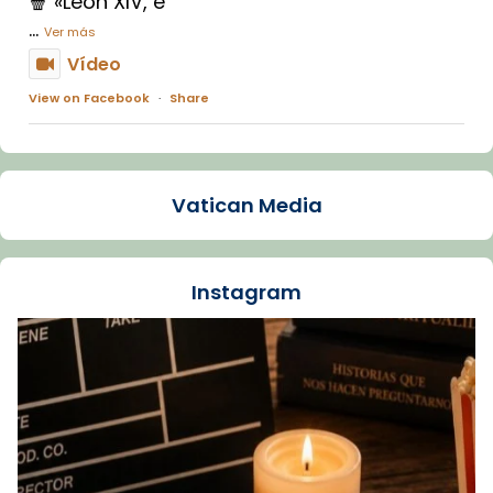
🍿 «León XIV, e
...
Ver más
Vídeo
View on Facebook
·
Share
Arquebisbat de Barcelona
1 week ago
Vatican Media
La Carmina va patir depressió. Fa gairebé
dos mesos, a l'Estadi Lluís Companys, la
jove va fer arribar el seu testimoni al papa
Instagram
Lleó XIV.
Recupera l'entrevista comp
Vatican
tican News 👇
News
www.vaticannews.va/es/iglesia/news/2026-
07/carmina-historia-depresion-papa-viaje-
espana-testimoni...