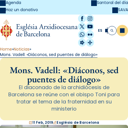
Agenda
Santoral del día
SAVA
Haz un donativo
Facebook
Instagram
X / Twitter
YouTube
ES
Me
Buscar
WhatsApp
Flickr
Radio Estel
Catalunya Cristi
Home
Noticias
Mons. Vadell: «Diáconos, sed puentes de diálogo»
Mons. Vadell: «Diáconos, sed
puentes de diálogo»
El diaconado de la archidiócesis de
Barcelona se reúne con el obispo Toni para
tratar el tema de la fraternidad en su
ministerio
11 Feb, 2019
Església de Barcelona