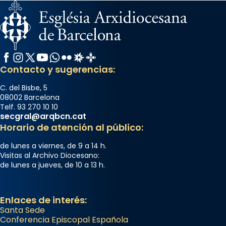
Facebook
Instagram
X / Twitter
YouTube
WhatsApp
Flickr
Radio Estel
Catalunya Cristiana
Contacto y sugerencias:
C. del Bisbe, 5
08002 Barcelona
Telf. 93 270 10 10
secgral@arqbcn.cat
Horario de atención al público:
de lunes a viernes, de 9 a 14 h.
Visitas al Archivo Diocesano:
de lunes a jueves, de 10 a 13 h.
Enlaces de interés:
Santa Sede
Conferencia Episcopal Española