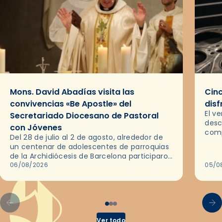
Mons. David Abadías visita las
Cinc
convivencias «Be Apostle» del
disf
El v
Secretariado Diocesano de Pastoral
desc
con Jóvenes
comp
Del 28 de julio al 2 de agosto, alrededor de
ocas
un centenar de adolescentes de parroquias
histo
de la Archidiócesis de Barcelona participaron
sobr
en las convivencias Be Apostle, organizadas
06/08/2026
05/0
por el Secretariado Diocesano…
Ver todo