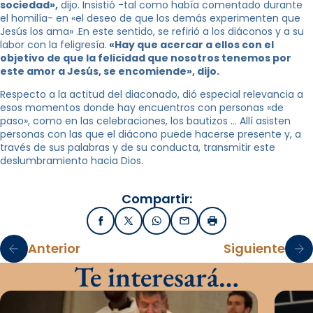
sociedad»,
dijo. Insistió -tal como había comentado durante
el homilía- en «el deseo de que los demás experimenten que
Jesús los ama» .En este sentido, se refirió a los diáconos y a su
labor con la feligresía.
«Hay que acercar a ellos con el
objetivo de que la felicidad que nosotros tenemos por
este amor a Jesús, se encomiende», dijo.
Respecto a la actitud del diaconado, dió especial relevancia a
esos momentos donde hay encuentros con personas «de
paso», como en las celebraciones, los bautizos … Allí asisten
personas con las que el diácono puede hacerse presente y, a
través de sus palabras y de su conducta, transmitir este
deslumbramiento hacia Dios.
Compartir:
Facebook
X / Twitter
WhatsApp
Email
Imprimir
Anterior
Siguiente
Te interesará…