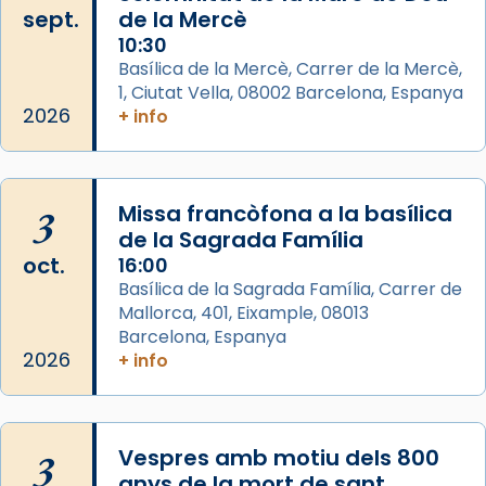
sept.
de la Mercè
Memòria de les santes Juliana i
10:30
Semproniana, verges i màrtirs.
Basílica de la Mercè, Carrer de la Mercè,
1, Ciutat Vella, 08002 Barcelona, Espanya
Acompanyant la història de sant Cugat, a
2026
+ info
partir de l’Edat Mitjana sorgeix la tradició
que les santes Juliana (“relatiu a Júlia”) i
Semproniana (“relatiu a Semprònia =
3
Missa francòfona a la basílica
eterna”) són deixebles seves. I l’any 1667, el
de la Sagrada Família
frare Joan Gaspar Roig, afirma en una obra
oct.
16:00
que les santes són filles de l’antiga Iluro.
Basílica de la Sagrada Família, Carrer de
Mataró en reivindicarà les relíq
Mallorca, 401, Eixample, 08013
...
Ver más
Barcelona, Espanya
Foto
2026
+ info
View on Facebook
·
Share
3
Vespres amb motiu dels 800
anys de la mort de sant