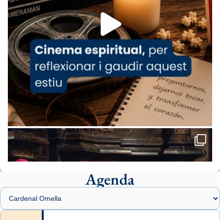
Foto
View on Facebook
·
Share
Arquebisbat de Barcelona
1 week ago
«Avui les santes Juliana i Semproniana ens
ajuden a alçar la mirada»
Mons. Sergi Gordo, bisbe de Tortosa, ha
presidit aquest 27 de juliol la missa de Les
Santes de Mataró.
🔗
tinyurl.com/cvu5jmbk
📸 J. Merino
Agenda
Foto
View on Facebook
·
Share
Arquebisbat de Barcelona
is at Catedral