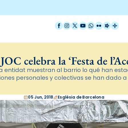
Facebook
Instagram
X / Twitter
YouTube
WhatsApp
Flickr
Radio Est
Catal
JOC celebra la ‘Festa de l’Ac
la entidat muestran al barrio lo qué han est
ones personales y colectivas se han dado a l
05 Jun, 2018
Església de Barcelona