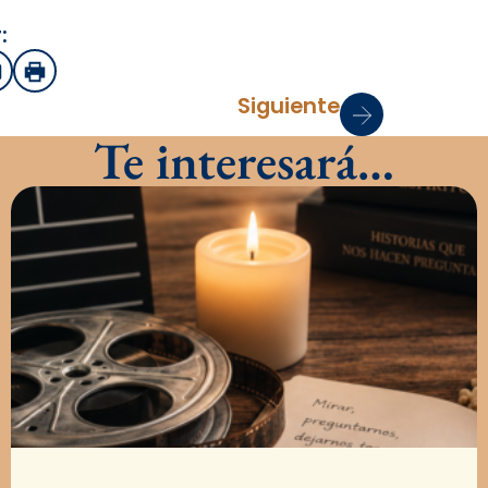
:
sApp
mail
Imprimir
Siguiente
Te interesará…