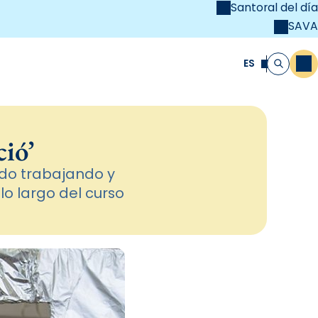
Santoral del día
SAVA
el
unya Cristiana
ES
M
Buscar
ció’
ado trabajando y
o largo del curso