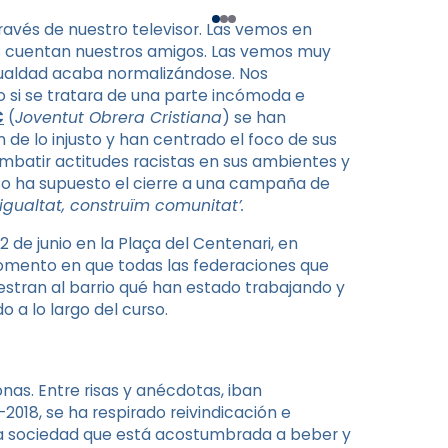
ravés de nuestro televisor. Las vemos en
las cuentan nuestros amigos. Las vemos muy
gualdad acaba normalizándose. Nos
o si se tratara de una parte incómoda e
C
(
Joventut Obrera Cristiana
) se han
n de lo injusto y han centrado el foco de sus
ombatir actitudes racistas en sus ambientes y
rso ha supuesto el cierre a una campaña de
gualtat, construïm comunitat’.
2 de junio en la Plaça del Centenari, en
omento en que todas las federaciones que
tran al barrio qué han estado trabajando y
 a lo largo del curso.
nas. Entre risas y anécdotas, iban
2018, se ha respirado reivindicación e
ta sociedad que está acostumbrada a beber y