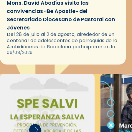
Mons. David Abadías visita las
convivencias «Be Apostle» del
Secretariado Diocesano de Pastoral con
Jóvenes
Del 28 de julio al 2 de agosto, alrededor de un
centenar de adolescentes de parroquias de la
Archidiócesis de Barcelona participaron en las
convivencias Be Apostle, organizadas por el
06/08/2026
Secretariado Diocesano…