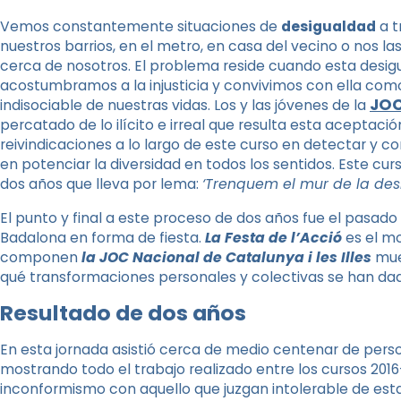
Vemos constantemente situaciones de
desigualdad
a t
nuestros barrios, en el metro, en casa del vecino o nos 
cerca de nosotros. El problema reside cuando esta desi
acostumbramos a la injusticia y convivimos con ella com
JO
indisociable de nuestras vidas.
Los y las jóvenes de la
percatado de lo ilícito e irreal que resulta esta aceptació
reivindicaciones a lo largo de este curso en detectar y c
en potenciar la diversidad en todos los sentidos. Este cu
dos años que lleva por lema:
‘Trenquem el mur de la desi
El punto y final a este proceso de dos años fue el pasado 
Badalona en forma de fiesta.
La Festa de l’Acció
es el m
componen
la JOC Nacional de Catalunya i les Illes
mues
qué transformaciones personales y colectivas se han dado
Resultado de dos años
En esta jornada asistió cerca de medio centenar de perso
mostrando todo el trabajo realizado entre los cursos 2016-
inconformismo con aquello que juzgan intolerable de es