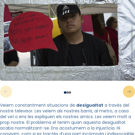
Veiem constantment situacions de
desigualtat
a través del
nostre televisor. Les veiem als
nostres barris, al metro, a casa
del veí o ens les expliquen els nostres amics. Les veiem molt a
prop nostre. El problema el tenim quan aquesta desigualtat
acaba normalitzant-se. Ens acostumem a la injustícia. Hi
convivim, com si es tractés d’una part incòmoda i indissociable