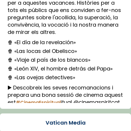
per a aquestes vacances. Històries per a
tots els públics que ens conviden a fer-nos
preguntes sobre l'acollida, la superació, la
convivència, la vocació i la nostra manera
de mirar els altres.
🍿 «El día de la revelación»
🍿 «Las locas del Obelisco»
🍿 «Viaje al país de los blancos»
🍿 «León XIV, el hombre detrás del Papa»
🍿 «Las ovejas detectives»
▶️ Descobreix les seves recomanacions i
prepara una bona sessió de cinema aquest
est
itual @cinemaspiritcat
#CinemaEspiritual
Imatge: Generada amb IA (OpenAI)
Video
Vatican Media
View on Facebook
·
Share