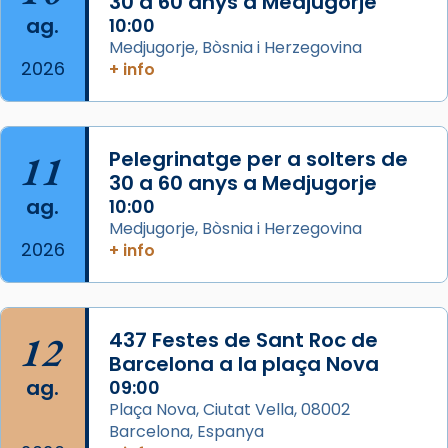
missa d’acció de gràcies en agraïment al
30 a 60 anys a Medjugorje
ag.
comitè organitzador de la visita apostòlica
10:00
Medjugorje, Bòsnia i Herzegovina
del Sant Pare Lleó XIV a Barcelona, i als
2026
+ info
col·laboradors, a la Catedral de Barcelona.
L’arquebisbe de Barcelona, el cardenal Joan
Josep Omella, ha presidit la missa i l’ha
11
Pelegrinatge per a solters de
concelebrat el bisbe auxiliar de Barcelona,
30 a 60 anys a Medjugorje
Mons. David Abadías.
ag.
10:00
📸 Dr. G. Simón
Medjugorje, Bòsnia i Herzegovina
2026
+ info
Photo
View on Facebook
·
Share
12
437 Festes de Sant Roc de
Arquebisbat de Barcelona
2 weeks ago
Barcelona a la plaça Nova
ag.
09:00
Memòria de les santes Juliana i
Plaça Nova, Ciutat Vella, 08002
Semproniana, verges i màrtirs.
Barcelona, Espanya