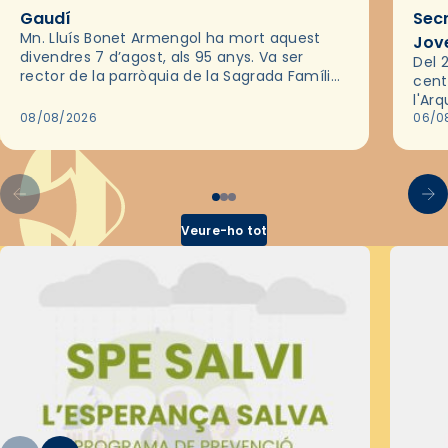
Gaudí
Sec
Mn. Lluís Bonet Armengol ha mort aquest
Jov
divendres 7 d’agost, als 95 anys. Va ser
Del 2
rector de la parròquia de la Sagrada Família
cent
de Barcelona durant 25 anys, entre 1993 i
l'Ar
2018,…
08/08/2026
les 
06/0
pel 
Veure-ho tot