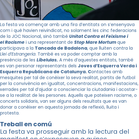
La festa va començar amb una fira d’entitats on s’ensenyava
com i què havien reivindicat, no solament les cinc federacions
de la JOC Nacional, sinó també
Unitat Contra el Feixisme i
el Racisme
i una representant de
Stop Mare Mortum
que
participava a la
Tancada de Badalona
, que lluiten contra la
Llei d’Estrangeria
. També es va poder comptar amb la
presència de les
Libelulas.
A més d’aquestes entitats, també
es van personar representants dels
Joves d’Esquerra Verda i
Esquerra Republicana de Catalunya. C
ontactes amb
mesquites per tal de conèixer la seva realitat, partits de futbol
per la convivència en igualtat, concentracions, manifestacions,
xerrades per tal d’ajudar a conscienciar la ciutadania i acostar-
se a la realitat de les persones. Aquells que pateixen racisme, o
concerts solidaris, van ser alguns dels resultats que es van
donar a conèixer en aquesta jornada de reflexió, lluita i
protesta.
Treball en comú
La festa va prosseguir amb la lectura del