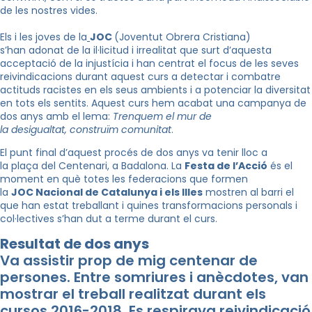
de les nostres vides.
Els i les joves de la
JOC
(Joventut Obrera Cristiana)
s’han adonat de la il·licitud i irrealitat que surt d’aquesta
acceptació de la injustícia i han centrat el focus de les seves
reivindicacions durant aquest curs a detectar i combatre
actituds racistes en els seus ambients i a potenciar la diversitat
en tots els sentits. Aquest curs hem acabat una campanya de
dos anys amb el lema:
Trenquem el mur de
la desigualtat, construïm comunitat
.
El punt final d’aquest procés de dos anys va tenir lloc a
la plaça del Centenari, a Badalona. La
Festa de l’Acció
és el
moment en què totes les federacions que formen
la
JOC Nacional de Catalunya i els Illes
mostren al barri el
que han estat treballant i quines transformacions personals i
col·lectives s’han dut a terme durant el curs.
Resultat de dos anys
Va assistir prop de mig centenar de
persones. Entre somriures i anècdotes, van
mostrar el treball realitzat durant els
cursos 2016-2018. Es respirava reivindicació