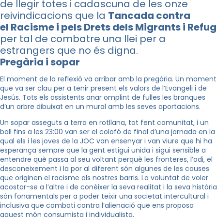
de llegir totes i cadascuna de les onze
reivindicacions que la
Tancada contra
el Racisme i pels Drets dels Migrants i Refu
per tal de combatre una llei per a
estrangers que no és digna.
Pregària i sopar
El moment de la reflexió va arribar amb la pregària. Un moment
que va ser clau per a tenir present els valors de l’Evangeli i de
Jesús. Tots els assistents anar omplint de fulles les branques
d’un arbre dibuixat en un mural amb les seves aportacions.
Un sopar asseguts a terra en rotllana, tot fent comunitat, i un
ball fins a les 23:00 van ser el colofó de final d’una jornada en la
qual els i les joves de la JOC van ensenyar i van viure que hi ha
esperança sempre que la gent estigui unida i sigui sensible a
entendre què passa al seu voltant perquè les fronteres, l’odi, el
desconeixement i la por al diferent són algunes de les causes
que originen el racisme als nostres barris. La voluntat de voler
acostar-se a l’altre i de conèixer la seva realitat i la seva història
són fonamentals per a poder teixir una societat intercultural i
inclusiva que combati contra l’alienació que ens proposa
aquest món consumista i individualista.