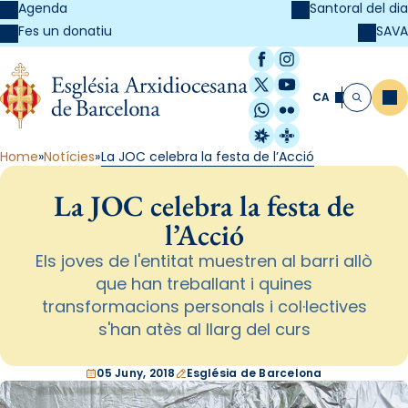
Agenda
Santoral del dia
SAVA
Fes un donatiu
Facebook
Instagram
X / Twitter
YouTube
CA
Me
Cerca
WhatsApp
Flickr
Radio Estel
Catalunya Cristi
Home
Notícies
La JOC celebra la festa de l’Acció
La JOC celebra la festa de
l’Acció
Els joves de l'entitat muestren al barri allò
que han treballant i quines
transformacions personals i col·lectives
s'han atès al llarg del curs
05 Juny, 2018
Església de Barcelona