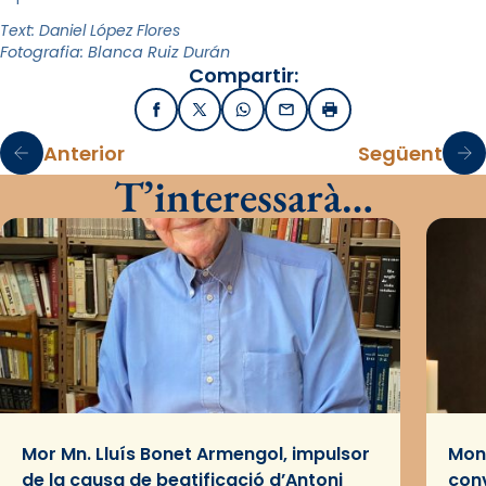
Text: Daniel López Flores
Fotografia: Blanca Ruiz Durán
Compartir:
Facebook
X / Twitter
WhatsApp
Email
Imprimir
Anterior
Següent
T’interessarà…
Mor Mn. Lluís Bonet Armengol, impulsor
Mons
de la causa de beatificació d’Antoni
conv