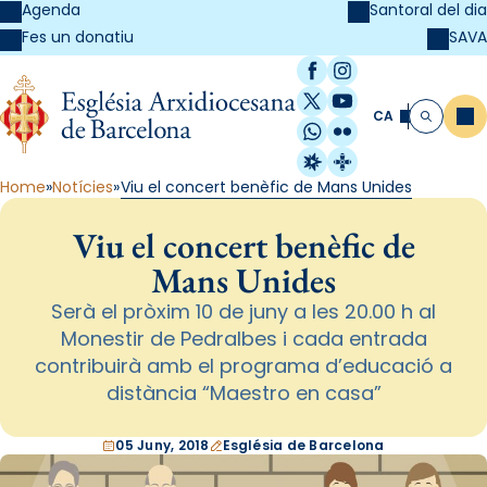
Agenda
Santoral del dia
SAVA
Fes un donatiu
Facebook
Instagram
X / Twitter
YouTube
CA
Me
Cerca
WhatsApp
Flickr
Radio Estel
Catalunya Cristi
Home
Notícies
Viu el concert benèfic de Mans Unides
Viu el concert benèfic de
Mans Unides
Serà el pròxim 10 de juny a les 20.00 h al
Monestir de Pedralbes i cada entrada
contribuirà amb el programa d’educació a
distància “Maestro en casa”
05 Juny, 2018
Església de Barcelona