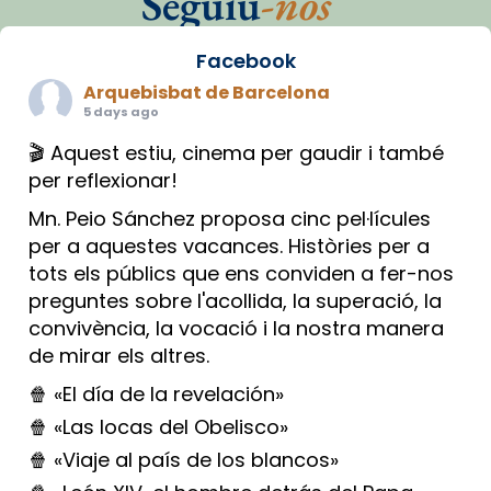
Seguiu
-nos
Facebook
Arquebisbat de Barcelona
5 days ago
🎬 Aquest estiu, cinema per gaudir i també
per reflexionar!
Mn. Peio Sánchez proposa cinc pel·lícules
per a aquestes vacances. Històries per a
tots els públics que ens conviden a fer-nos
preguntes sobre l'acollida, la superació, la
convivència, la vocació i la nostra manera
de mirar els altres.
🍿 «El día de la revelación»
🍿 «Las locas del Obelisco»
🍿 «Viaje al país de los blancos»