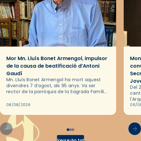
Mor Mn. Lluís Bonet Armengol, impulsor
Mons
de la causa de beatificació d’Antoni
conv
Gaudí
Sec
Mn. Lluís Bonet Armengol ha mort aquest
Jov
divendres 7 d’agost, als 95 anys. Va ser
Del 2
rector de la parròquia de la Sagrada Família
cent
de Barcelona durant 25 anys, entre 1993 i
l'Ar
2018,…
08/08/2026
les 
06/0
pel 
Veure-ho tot