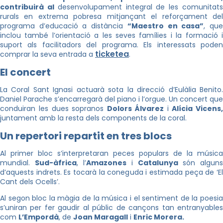
contribuirà al
desenvolupament integral de les comunitat
rurals en extrema pobresa mitjançant el reforçament del
programa d’educació a distància
“Maestro en casa”
, qu
inclou també l’orientació a les seves famílies i la formació i
suport als facilitadors del programa. Els interessats poden
ticketea
comprar la seva entrada a
.
El concert
La Coral Sant Ignasi actuarà sota la direcció d’Eulàlia Benito.
Daniel Parache s’encarregarà del piano i l’orgue. Un concert que
conduiran les dues sopranos
Dolors Álvarez
i
Alícia Vicens,
juntament amb la resta dels components de la coral.
Un repertori repartit en tres blocs
Al primer bloc s’interpretaran peces populars de la música
mundial.
Sud-àfrica
, l’
Amazones
i
Catalunya
són alguns
d’aquests indrets. Es tocarà la coneguda i estimada peça de ‘El
Cant dels Ocells’.
Al segon bloc la màgia de la música i el sentiment de la poesia
s’uniran per fer gaudir al públic de cançons tan entranyables
com
L’Empordà
, de
Joan Maragall
i
Enric Morera.