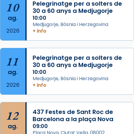
📸 J. Merino
10
Pelegrinatge per a solters de
30 a 60 anys a Medjugorje
Photo
ag.
10:00
View on Facebook
·
Share
Medjugorje, Bòsnia i Herzegovina
2026
+ info
Arquebisbat de Barcelona
is at Catedral
de Barcelona.
2 weeks ago
Aquest dilluns, 27 de juliol, ha tingut lloc la
11
Pelegrinatge per a solters de
missa d’acció de gràcies en agraïment al
30 a 60 anys a Medjugorje
ag.
comitè organitzador de la visita apostòlica
10:00
Medjugorje, Bòsnia i Herzegovina
del Sant Pare Lleó XIV a Barcelona, i als
2026
+ info
col·laboradors, a la Catedral de Barcelona.
L’arquebisbe de Barcelona, el cardenal Joan
Josep Omella, ha presidit la missa i l’ha
12
437 Festes de Sant Roc de
concelebrat el bisbe auxiliar de Barcelona,
Barcelona a la plaça Nova
Mons. David Abadías.
ag.
09:00
📸 Dr. G. Simón
Plaça Nova, Ciutat Vella, 08002