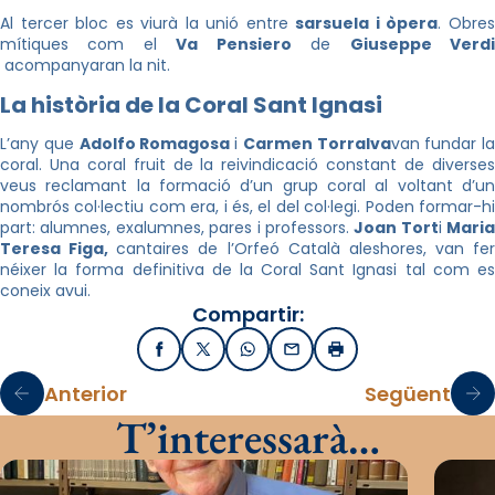
Al tercer bloc es viurà la unió entre
sarsuela i òpera
. Obre
mítiques com el
Va Pensiero
de
Giuseppe Verd
acompanyaran la nit.
La història de la Coral Sant Ignasi
L’any que
Adolfo Romagosa
i
Carmen Torralva
van fundar la
coral. Una coral fruit de la reivindicació constant de diverses
veus reclamant la formació d’un grup coral al voltant d’un
nombrós col·lectiu com era, i és, el del col·legi. Poden formar-hi
part: alumnes, exalumnes, pares i professors.
Joan Tort
i
Maria
Teresa Figa,
cantaires de l’Orfeó Català aleshores, van fer
néixer la forma definitiva de la Coral Sant Ignasi tal com es
coneix avui.
Compartir:
Facebook
X / Twitter
WhatsApp
Email
Imprimir
Anterior
Següent
T’interessarà…