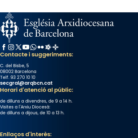
Facebook
Instagram
X / Twitter
YouTube
WhatsApp
Flickr
Radio Estel
Catalunya Cristiana
Contacte i suggeriments:
C. del Bisbe, 5
08002 Barcelona
Telf. 93 270 10 10
secgral@arqbcn.cat
Horari d'atenció al públic:
de dilluns a divendres, de 9 a 14 h.
Visites a l'Arxiu Diocesà:
de dilluns a dijous, de 10 a 13 h.
Enllaços d'interès: