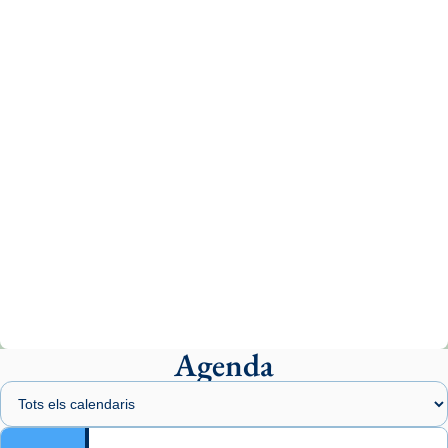
tican News 👇
News
www.vaticannews.va/es/iglesia/news/2026-
07/carmina-historia-depresion-papa-viaje-
espana-testimoni...
Photo
View on Facebook
·
Share
Arquebisbat de Barcelona
2 weeks ago
«Avui les santes Juliana i Semproniana ens
ajuden a alçar la mirada»
Mons. Sergi Gordo, bisbe de Tortosa, ha
presidit aquest 27 de juliol la missa de Les
Agenda
Santes de Mataró.
🔗
tinyurl.com/cvu5jmbk