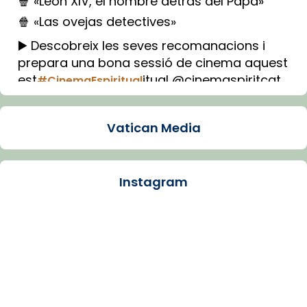
🍿 «León XIV, el hombre detrás del Papa»
🍿 «Las ovejas detectives»
▶️ Descobreix les seves recomanacions i
prepara una bona sessió de cinema aquest
est
itual @cinemaspiritcat
#CinemaEspiritual
Imatge: Generada amb IA (OpenAI)
Video
Vatican Media
View on Facebook
·
Share
Instagram
Arquebisbat de Barcelona
2 weeks ago
La Carmina va patir depressió. Fa gairebé
dos mesos, a l'Estadi Lluís Companys, la
jove va fer arribar el seu testimoni al papa
Lleó XIV.
Recupera l'entrevista comp
Vatican