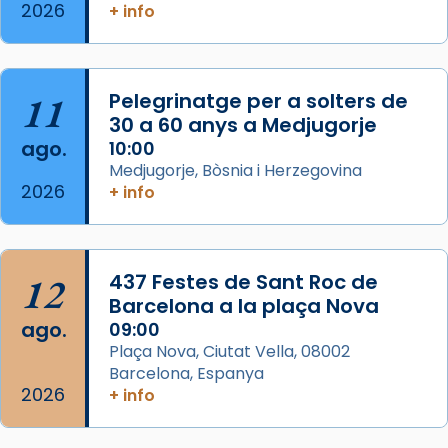
2026
Memòria de les santes Juliana i
+ info
Semproniana, verges i màrtirs.
Acompanyant la història de sant Cugat, a
partir de l’Edat Mitjana sorgeix la tradició
11
Pelegrinatge per a solters de
que les santes Juliana (“relatiu a Júlia”) i
30 a 60 anys a Medjugorje
Semproniana (“relatiu a Semprònia =
ago.
10:00
eterna”) són deixebles seves. I l’any 1667, el
Medjugorje, Bòsnia i Herzegovina
2026
+ info
frare Joan Gaspar Roig, afirma en una obra
que les santes són filles de l’antiga Iluro.
Mataró en reivindicarà les relíq
...
Ver más
12
437 Festes de Sant Roc de
Foto
Barcelona a la plaça Nova
ago.
09:00
View on Facebook
·
Share
Plaça Nova, Ciutat Vella, 08002
Barcelona, Espanya
2026
+ info