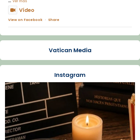
...
Ver más
Vídeo
View on Facebook
·
Share
Arquebisbat de Barcelona
1 week ago
Vatican Media
La Carmina va patir depressió. Fa gairebé
dos mesos, a l'Estadi Lluís Companys, la
jove va fer arribar el seu testimoni al papa
Instagram
Lleó XIV.
Recupera l'entrevista comp
Vatican
tican News 👇
News
www.vaticannews.va/es/iglesia/news/2026-
07/carmina-historia-depresion-papa-viaje-
espana-testimoni...
Foto