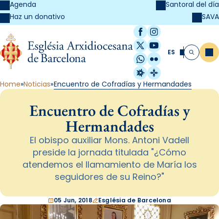
Agenda
Santoral del día
SAVA
Haz un donativo
Facebook
Instagram
X / Twitter
YouTube
ES
Me
Buscar
WhatsApp
Flickr
Radio Estel
Catalunya Cristi
Home
Noticias
Encuentro de Cofradías y Hermandades
Encuentro de Cofradías y
Hermandades
El obispo auxiliar Mons. Antoni Vadell
preside la jornada titulada "¿Cómo
atendemos el llamamiento de María los
seguidores de su Reino?"
05 Jun, 2018
Església de Barcelona