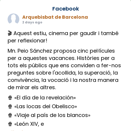
Facebook
Arquebisbat de Barcelona
2 days ago
🎬 Aquest estiu, cinema per gaudir i també
per reflexionar!
Mn. Peio Sánchez proposa cinc pel·lícules
per a aquestes vacances. Històries per a
tots els públics que ens conviden a fer-nos
preguntes sobre l'acollida, la superació, la
convivència, la vocació i la nostra manera
de mirar els altres.
🍿 «El día de la revelación»
🍿 «Las locas del Obelisco»
🍿 «Viaje al país de los blancos»
🍿 «León XIV, e