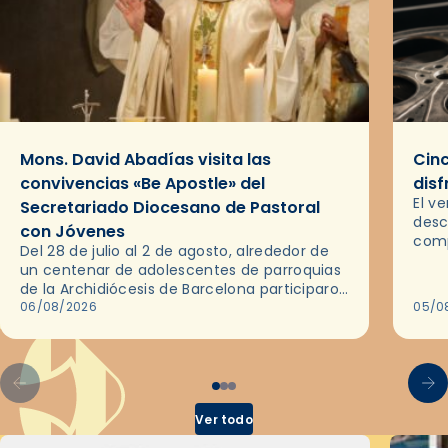
Mons. David Abadías visita las
Cinc
convivencias «Be Apostle» del
disf
El v
Secretariado Diocesano de Pastoral
desc
con Jóvenes
comp
Del 28 de julio al 2 de agosto, alrededor de
ocas
un centenar de adolescentes de parroquias
histo
de la Archidiócesis de Barcelona participaron
sobr
en las convivencias Be Apostle, organizadas
06/08/2026
05/0
por el Secretariado Diocesano…
Ver todo