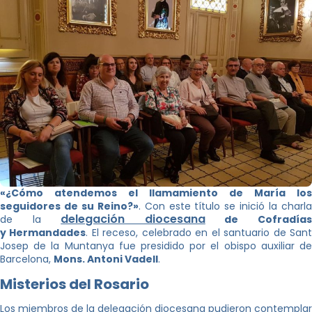
«¿Cómo atendemos el llamamiento de María los
seguidores de su Reino?»
. Con este título se inició la charl
delegación diocesana
de la
de Cofradía
y Hermandades
. El receso, celebrado en el santuario de San
Josep de la Muntanya fue presidido por el obispo auxiliar de
Barcelona,
Mons. Antoni Vadell
.
Misterios del Rosario
Los miembros de la delegación diocesana pudieron contemplar