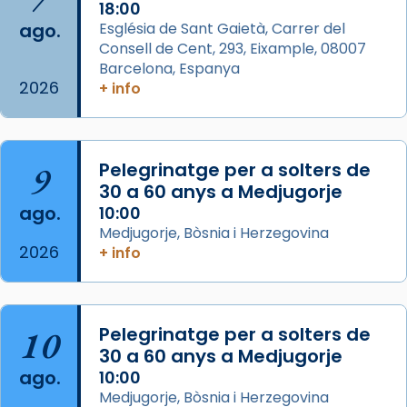
1 week ago
18:00
ago.
Església de Sant Gaietà, Carrer del
Aquest dilluns, 27 de juliol, ha tingut lloc la
Consell de Cent, 293, Eixample, 08007
missa d’acció de gràcies en agraïment al
Barcelona, Espanya
comitè organitzador de la visita apostòlica
2026
+ info
del Sant Pare Lleó XIV a Barcelona, i als
col·laboradors, a la Catedral de Barcelona.
L’arquebisbe de Barcelona, el cardenal Joan
9
Pelegrinatge per a solters de
Josep Omella, ha presidit la missa i l’ha
30 a 60 anys a Medjugorje
concelebrat el bisbe auxiliar de Barcelona,
ago.
10:00
Mons. David Abadías.
Medjugorje, Bòsnia i Herzegovina
2026
+ info
📸 Dr. G. Simón
Foto
View on Facebook
·
Share
10
Pelegrinatge per a solters de
30 a 60 anys a Medjugorje
Arquebisbat de Barcelona
ago.
10:00
2 weeks ago
Medjugorje, Bòsnia i Herzegovina