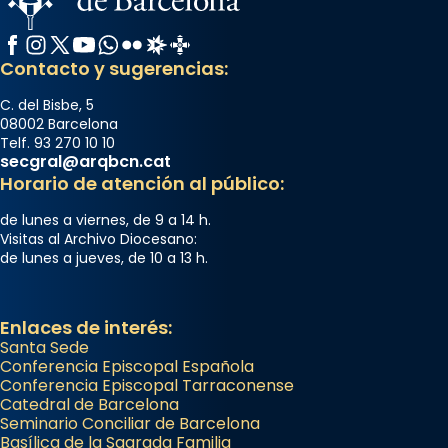
Facebook
Instagram
X / Twitter
YouTube
WhatsApp
Flickr
Radio Estel
Catalunya Cristiana
Contacto y sugerencias:
C. del Bisbe, 5
08002 Barcelona
Telf. 93 270 10 10
secgral@arqbcn.cat
Horario de atención al público:
de lunes a viernes, de 9 a 14 h.
Visitas al Archivo Diocesano:
de lunes a jueves, de 10 a 13 h.
Enlaces de interés:
Santa Sede
Conferencia Episcopal Española
Conferencia Episcopal Tarraconense
Catedral de Barcelona
Seminario Conciliar de Barcelona
Basílica de la Sagrada Familia