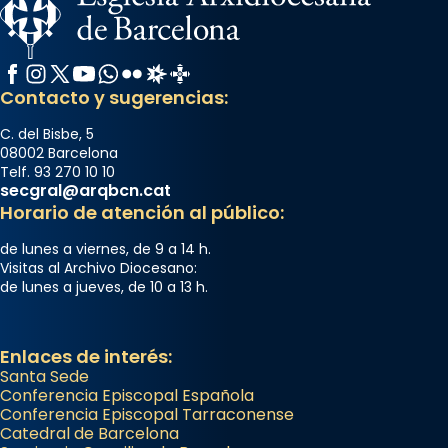
Facebook
Instagram
X / Twitter
YouTube
WhatsApp
Flickr
Radio Estel
Catalunya Cristiana
Contacto y sugerencias:
C. del Bisbe, 5
08002 Barcelona
Telf. 93 270 10 10
secgral@arqbcn.cat
Horario de atención al público:
de lunes a viernes, de 9 a 14 h.
Visitas al Archivo Diocesano:
de lunes a jueves, de 10 a 13 h.
Enlaces de interés:
Santa Sede
Conferencia Episcopal Española
Conferencia Episcopal Tarraconense
Catedral de Barcelona