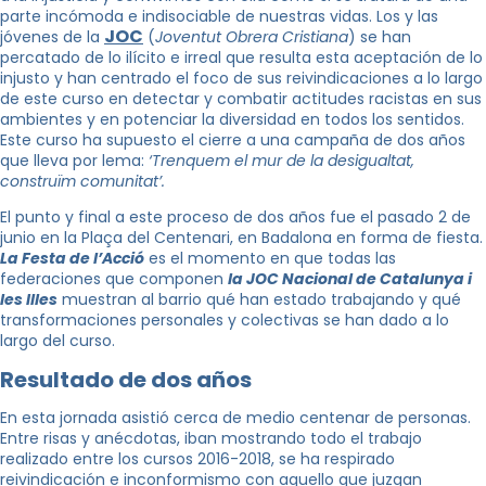
parte incómoda e indisociable de nuestras vidas.
Los y las
JOC
jóvenes de la
(
Joventut Obrera Cristiana
) se han
percatado de lo ilícito e irreal que resulta esta aceptación de lo
injusto y han centrado el foco de sus reivindicaciones a lo largo
de este curso en detectar y combatir actitudes racistas en sus
ambientes y en potenciar la diversidad en todos los sentidos.
Este curso ha supuesto el cierre a una campaña de dos años
que lleva por lema:
‘Trenquem el mur de la desigualtat,
construïm comunitat’.
El punto y final a este proceso de dos años fue el pasado 2 de
junio en la Plaça del Centenari, en Badalona en forma de fiesta.
La Festa de l’Acció
es el momento en que todas las
federaciones que componen
la JOC Nacional de Catalunya i
les Illes
muestran al barrio qué han estado trabajando y qué
transformaciones personales y colectivas se han dado a lo
largo del curso.
Resultado de dos años
En esta jornada asistió cerca de medio centenar de personas.
Entre risas y anécdotas, iban mostrando todo el trabajo
realizado entre los cursos 2016-2018, se ha respirado
reivindicación e inconformismo con aquello que juzgan