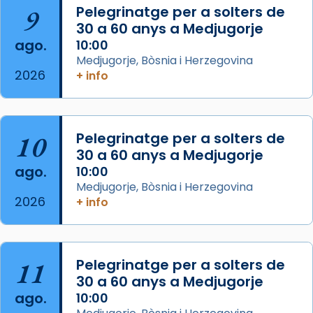
Arquebisbat de Barcelona
is at Catedral
9
Pelegrinatge per a solters de
de Barcelona.
30 a 60 anys a Medjugorje
2 weeks ago
ago.
10:00
Aquest dilluns, 27 de juliol, ha tingut lloc la
Medjugorje, Bòsnia i Herzegovina
missa d’acció de gràcies en agraïment al
2026
+ info
comitè organitzador de la visita apostòlica
del Sant Pare Lleó XIV a Barcelona, i als
col·laboradors, a la Catedral de Barcelona.
10
Pelegrinatge per a solters de
L’arquebisbe de Barcelona, el cardenal Joan
30 a 60 anys a Medjugorje
Josep Omella, ha presidit la missa i l’ha
ago.
10:00
concelebrat el bisbe auxiliar de Barcelona,
Medjugorje, Bòsnia i Herzegovina
Mons. David Abadías.
2026
+ info
📸 Dr. G. Simón
Foto
11
Pelegrinatge per a solters de
View on Facebook
·
Share
30 a 60 anys a Medjugorje
ago.
10:00
Arquebisbat de Barcelona