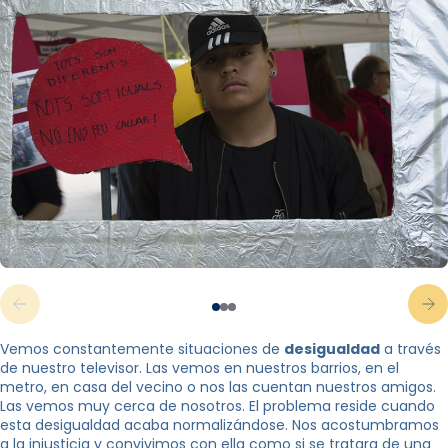
Vemos constantemente situaciones de
desigualdad
a través
de nuestro televisor. Las vemos en nuestros barrios, en el
metro, en casa del vecino o nos las cuentan nuestros amigos.
Las vemos muy cerca de nosotros. El problema reside cuando
esta desigualdad acaba normalizándose. Nos acostumbramos
a la injusticia y convivimos con ella como si se tratara de una