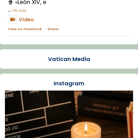
🍿 «León XIV, e
...
Ver más
Vídeo
View on Facebook
·
Share
Arquebisbat de Barcelona
1 week ago
Vatican Media
La Carmina va patir depressió. Fa gairebé
dos mesos, a l'Estadi Lluís Companys, la
jove va fer arribar el seu testimoni al papa
Instagram
Lleó XIV.
Recupera l'entrevista comp
Vatican
tican News 👇
News
www.vaticannews.va/es/iglesia/news/2026-
07/carmina-historia-depresion-papa-viaje-
espana-testimoni...