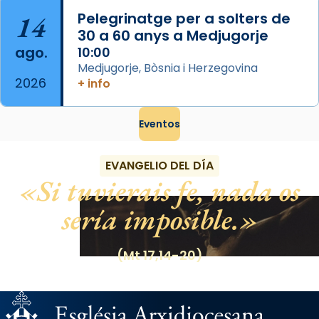
14
Pelegrinatge per a solters de
30 a 60 anys a Medjugorje
ago.
10:00
Medjugorje, Bòsnia i Herzegovina
2026
+ info
Eventos
EVANGELIO DEL DÍA
Si tuvierais fe, nada os
sería imposible.
(Mt 17,14-20)