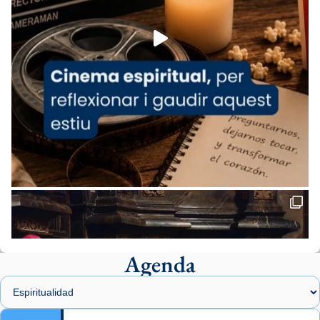
Foto
View on Facebook
·
Share
Arquebisbat de Barcelona
2 weeks ago
«Avui les santes Juliana i Semproniana ens
ajuden a alçar la mirada»
Mons. Sergi Gordo, bisbe de Tortosa, ha
presidit aquest 27 de juliol la missa de Les
Santes de Mataró.
🔗
tinyurl.com/cvu5jmbk
📸 J. Merino
Agenda
Foto
View on Facebook
·
Share