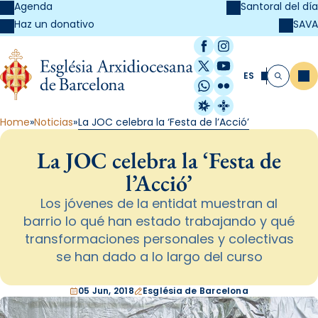
Agenda
Santoral del día
SAVA
Haz un donativo
Facebook
Instagram
X / Twitter
YouTube
ES
Me
Buscar
WhatsApp
Flickr
Radio Estel
Catalunya Cristi
Home
Noticias
La JOC celebra la ‘Festa de l’Acció’
La JOC celebra la ‘Festa de
l’Acció’
Los jóvenes de la entidat muestran al
barrio lo qué han estado trabajando y qué
transformaciones personales y colectivas
se han dado a lo largo del curso
05 Jun, 2018
Església de Barcelona