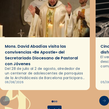
Mons. David Abadías visita las
Cinc
convivencias «Be Apostle» del
disf
El v
Secretariado Diocesano de Pastoral
desc
con Jóvenes
comp
Del 28 de julio al 2 de agosto, alrededor de
ocas
un centenar de adolescentes de parroquias
histo
de la Archidiócesis de Barcelona participaron
sobr
en las convivencias Be Apostle, organizadas
06/08/2026
05/0
por el Secretariado Diocesano…