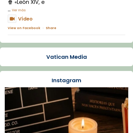
🍿 «León XIV, e
...
Ver más
Vídeo
View on Facebook
·
Share
Arquebisbat de Barcelona
1 week ago
Vatican Media
La Carmina va patir depressió. Fa gairebé
dos mesos, a l'Estadi Lluís Companys, la
jove va fer arribar el seu testimoni al papa
Instagram
Lleó XIV.
Recupera l'entrevista comp
Vatican
tican News 👇
News
www.vaticannews.va/es/iglesia/news/2026-
07/carmina-historia-depresion-papa-viaje-
espana-testimoni...