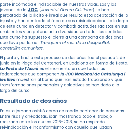
parte incómoda e indisociable de nuestras vidas.
Los y las
JOC
jóvenes de la
(
Joventut Obrera Cristiana
) se han
percatado de lo ilícito e irreal que resulta esta aceptación de lo
injusto y han centrado el foco de sus reivindicaciones a lo largo
de este curso en detectar y combatir actitudes racistas en sus
ambientes y en potenciar la diversidad en todos los sentidos.
Este curso ha supuesto el cierre a una campaña de dos años
que lleva por lema:
‘Trenquem el mur de la desigualtat,
construïm comunitat’.
El punto y final a este proceso de dos años fue el pasado 2 de
junio en la Plaça del Centenari, en Badalona en forma de fiesta.
La Festa de l’Acció
es el momento en que todas las
federaciones que componen
la JOC Nacional de Catalunya i
les Illes
muestran al barrio qué han estado trabajando y qué
transformaciones personales y colectivas se han dado a lo
largo del curso.
Resultado de dos años
En esta jornada asistió cerca de medio centenar de personas.
Entre risas y anécdotas, iban mostrando todo el trabajo
realizado entre los cursos 2016-2018, se ha respirado
reivindicación e inconformismo con aquello que juzgan