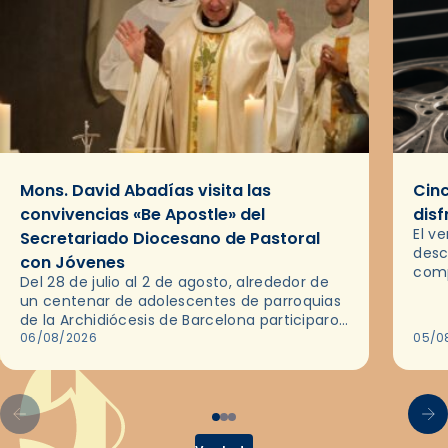
Mons. David Abadías visita las
Cinc
convivencias «Be Apostle» del
disf
El v
Secretariado Diocesano de Pastoral
desc
con Jóvenes
comp
Del 28 de julio al 2 de agosto, alrededor de
ocas
un centenar de adolescentes de parroquias
histo
de la Archidiócesis de Barcelona participaron
sobr
en las convivencias Be Apostle, organizadas
06/08/2026
05/0
por el Secretariado Diocesano…