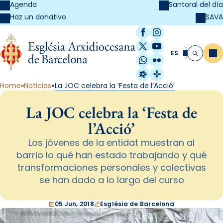
Agenda
Santoral del día
SAVA
Haz un donativo
Facebook
Instagram
X / Twitter
YouTube
ES
Me
Buscar
WhatsApp
Flickr
Radio Estel
Catalunya Cristi
Home
Noticias
La JOC celebra la ‘Festa de l’Acció’
La JOC celebra la ‘Festa de
l’Acció’
Los jóvenes de la entidat muestran al
barrio lo qué han estado trabajando y qué
transformaciones personales y colectivas
se han dado a lo largo del curso
05 Jun, 2018
Església de Barcelona