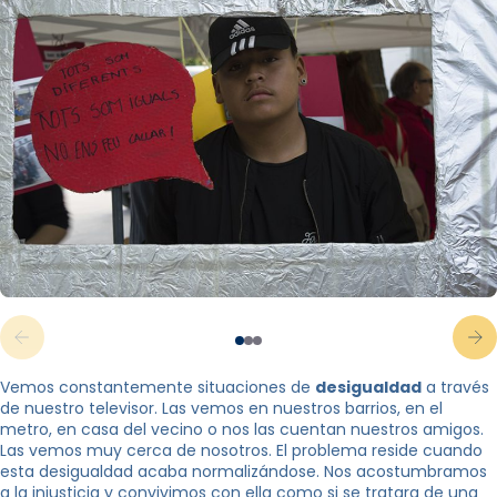
Vemos constantemente situaciones de
desigualdad
a través
de nuestro televisor. Las vemos en nuestros barrios, en el
metro, en casa del vecino o nos las cuentan nuestros amigos.
Las vemos muy cerca de nosotros. El problema reside cuando
esta desigualdad acaba normalizándose. Nos acostumbramos
a la injusticia y convivimos con ella como si se tratara de una