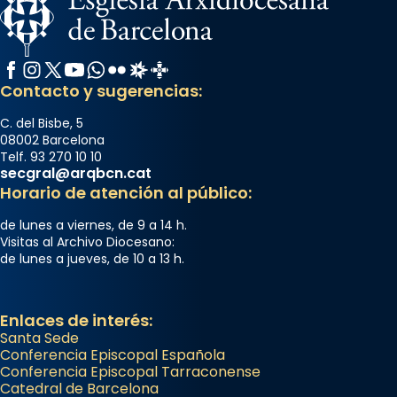
Facebook
Instagram
X / Twitter
YouTube
WhatsApp
Flickr
Radio Estel
Catalunya Cristiana
Contacto y sugerencias:
C. del Bisbe, 5
08002 Barcelona
Telf. 93 270 10 10
secgral@arqbcn.cat
Horario de atención al público:
de lunes a viernes, de 9 a 14 h.
Visitas al Archivo Diocesano:
de lunes a jueves, de 10 a 13 h.
Enlaces de interés:
Santa Sede
Conferencia Episcopal Española
Conferencia Episcopal Tarraconense
Catedral de Barcelona