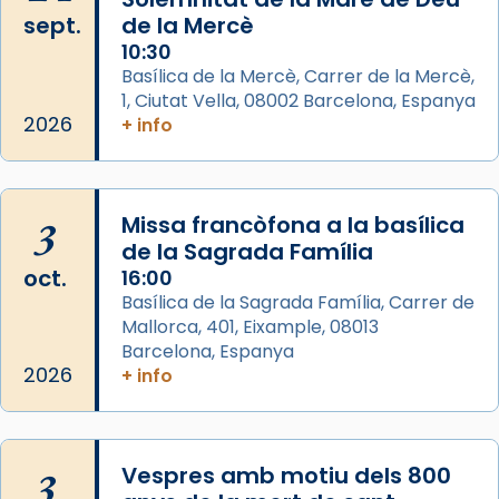
2 weeks ago
sept.
de la Mercè
Memòria de les santes Juliana i
10:30
Semproniana, verges i màrtirs.
Basílica de la Mercè, Carrer de la Mercè,
1, Ciutat Vella, 08002 Barcelona, Espanya
Acompanyant la història de sant Cugat, a
2026
+ info
partir de l’Edat Mitjana sorgeix la tradició
que les santes Juliana (“relatiu a Júlia”) i
Semproniana (“relatiu a Semprònia =
3
Missa francòfona a la basílica
eterna”) són deixebles seves. I l’any 1667, el
de la Sagrada Família
frare Joan Gaspar Roig, afirma en una obra
oct.
16:00
que les santes són filles de l’antiga Iluro.
Basílica de la Sagrada Família, Carrer de
Mataró en reivindicarà les relíq
Mallorca, 401, Eixample, 08013
...
Ver más
Barcelona, Espanya
Foto
2026
+ info
View on Facebook
·
Share
3
Vespres amb motiu dels 800