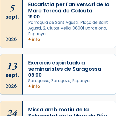
Arquebisbat de Barcelona
is at Catedral
5
Eucaristia per l'aniversari de la
de Barcelona.
Mare Teresa de Calcuta
1 week ago
sept.
19:00
Aquest dilluns, 27 de juliol, ha tingut lloc la
Parròquia de Sant Agustí, Plaça de Sant
missa d’acció de gràcies en agraïment al
Agustí, 2, Ciutat Vella, 08001 Barcelona,
comitè organitzador de la visita apostòlica
Espanya
del Sant Pare Lleó XIV a Barcelona, i als
2026
+ info
col·laboradors, a la Catedral de Barcelona.
L’arquebisbe de Barcelona, el cardenal Joan
Josep Omella, ha presidit la missa i l’ha
13
Exercicis espirituals a
concelebrat el bisbe auxiliar de Barcelona,
seminaristes de Saragossa
Mons. David Abadías.
sept.
08:00
Saragossa, Zaragoza, Espanya
📸 Dr. G. Simón
2026
+ info
Foto
View on Facebook
·
Share
24
Missa amb motiu de la
Arquebisbat de Barcelona
Solemnitat de la Mare de Déu