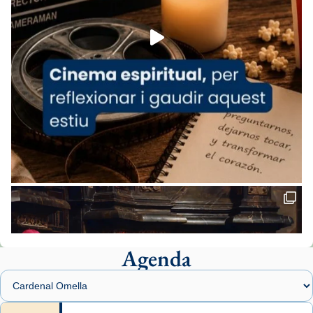
Foto
View on Facebook
·
Share
Arquebisbat de Barcelona
1 week ago
«Avui les santes Juliana i Semproniana ens
ajuden a alçar la mirada»
Mons. Sergi Gordo, bisbe de Tortosa, ha
presidit aquest 27 de juliol la missa de Les
Santes de Mataró.
🔗
tinyurl.com/cvu5jmbk
📸 J. Merino
Agenda
Foto
View on Facebook
·
Share