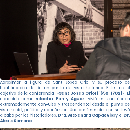
Aproximar la figura de Sant Josep Oriol y su proceso de
beatificación desde un punto de vista histórico. Este fue el
objetivo de la conferencia
«Sant Josep Oriol (1650-1702)»
. E
conocido como
«doctor Pan y Agua»
, vivió en una época
extremadamente convulsa y trascendental desde el punto de
vista social, político y económico. Una conferencia que se llevó
a cabo por los historiadores,
Dra. Alexandra Capdevila
y el
Dr.
Alexis Serrano
.