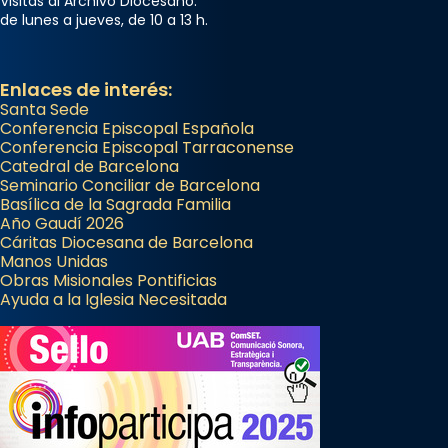
Visitas al Archivo Diocesano:
Foto
de lunes a jueves, de 10 a 13 h.
View on Facebook
·
Share
Enlaces de interés:
Santa Sede
Conferencia Episcopal Española
Conferencia Episcopal Tarraconense
Catedral de Barcelona
Seminario Conciliar de Barcelona
Basílica de la Sagrada Familia
Año Gaudí 2026
Cáritas Diocesana de Barcelona
Manos Unidas
Obras Misionales Pontificias
Ayuda a la Iglesia Necesitada