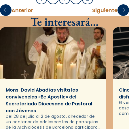
Facebook
X / Twitter
WhatsApp
Email
Imprimir
Anterior
Siguiente
Te interesará…
Mons. David Abadías visita las
Cinc
convivencias «Be Apostle» del
disf
El v
Secretariado Diocesano de Pastoral
desc
con Jóvenes
comp
Del 28 de julio al 2 de agosto, alrededor de
ocas
un centenar de adolescentes de parroquias
histo
de la Archidiócesis de Barcelona participaron