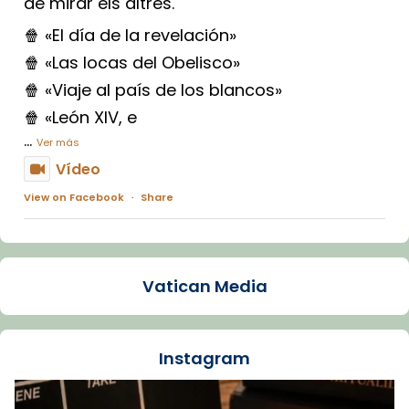
de mirar els altres.
🍿 «El día de la revelación»
🍿 «Las locas del Obelisco»
🍿 «Viaje al país de los blancos»
🍿 «León XIV, e
...
Ver más
Vídeo
View on Facebook
·
Share
Arquebisbat de Barcelona
1 week ago
Vatican Media
La Carmina va patir depressió. Fa gairebé
dos mesos, a l'Estadi Lluís Companys, la
jove va fer arribar el seu testimoni al papa
Instagram
Lleó XIV.
Recupera l'entrevista comp
Vatican