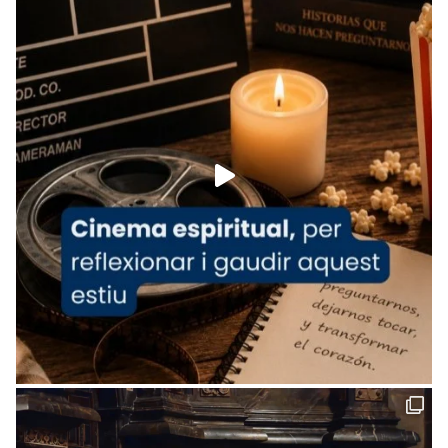
tican News 👇
News
www.vaticannews.va/es/iglesia/news/2026-
07/carmina-historia-depresion-papa-viaje-
espana-testimoni...
Foto
View on Facebook
·
Share
Arquebisbat de Barcelona
2 weeks ago
«Avui les santes Juliana i Semproniana ens
ajuden a alçar la mirada»
Mons. Sergi Gordo, bisbe de Tortosa, ha
presidit aquest 27 de juliol la missa de Les
Santes de Mataró.
🔗
tinyurl.com/cvu5jmbk