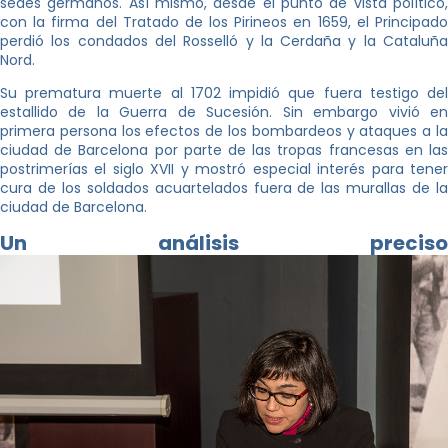
sedes germanos. Así mismo, desde el punto de vista político,
con la firma del Tratado de los Pirineos en 1659, el Principado
perdió los condados del Rosselló y la Cerdaña y la Cataluña
Nord.
Su prematura muerte al 1702 impidió que fuera testigo del
estallido de la Guerra de Sucesión. Sin embargo vivió en
primera persona los efectos de los bombardeos y ataques a la
ciudad de Barcelona por parte de las tropas francesas en las
postrimerías el siglo XVII y mostró especial interés para tener
cura de los soldados acuartelados fuera de las murallas de la
ciudad de Barcelona.
Un análisis preciso