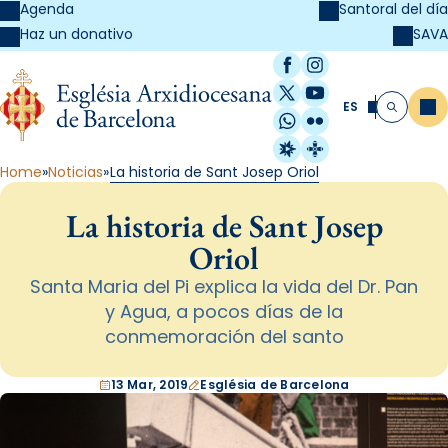
Agenda
Santoral del día
SAVA
Haz un donativo
Facebook
Instagram
X / Twitter
YouTube
ES
Me
Buscar
WhatsApp
Flickr
Radio Estel
Catalunya Cristi
Home
Noticias
La historia de Sant Josep Oriol
La historia de Sant Josep
Oriol
Santa Maria del Pi explica la vida del Dr. Pan
y Agua, a pocos días de la
conmemoración del santo
13 Mar, 2019
Església de Barcelona