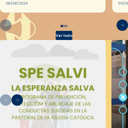
08/08/2026
en l
06/0
por 
Ver todo