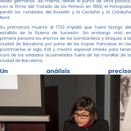
sedes germanos. Así mismo, desde el punto de vista político,
con la firma del Tratado de los Pirineos en 1659, el Principado
perdió los condados del Rosselló y la Cerdaña y la Cataluña
Nord.
Su prematura muerte al 1702 impidió que fuera testigo del
estallido de la Guerra de Sucesión. Sin embargo vivió en
primera persona los efectos de los bombardeos y ataques a la
ciudad de Barcelona por parte de las tropas francesas en las
postrimerías el siglo XVII y mostró especial interés para tener
cura de los soldados acuartelados fuera de las murallas de la
ciudad de Barcelona.
Un análisis preciso