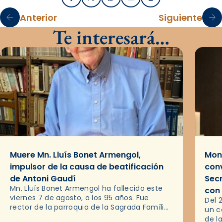
Facebook
X / Twitter
WhatsApp
Email
Imprimir
Anterior
Siguiente
Te interesará…
Muere Mn. Lluís Bonet Armengol,
Mons
impulsor de la causa de beatificación
conv
de Antoni Gaudí
Sec
Mn. Lluís Bonet Armengol ha fallecido este
con
viernes 7 de agosto, a los 95 años. Fue
Del 
rector de la parroquia de la Sagrada Família
un c
de Barcelona durante 25 años, entre 1993 y…
de l