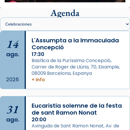
📸 J. Merino
Agenda
Foto
View on Facebook
·
Share
Arquebisbat de Barcelona
is at Catedral
14
L'Assumpta a la Immaculada
de Barcelona.
Concepció
2 weeks ago
ago.
17:30
Aquest dilluns, 27 de juliol, ha tingut lloc la
Basílica de la Puríssima Concepció,
missa d’acció de gràcies en agraïment al
Carrer de Roger de Llúria, 70, Eixample,
comitè organitzador de la visita apostòlica
08009 Barcelona, Espanya
del Sant Pare Lleó XIV a Barcelona, i als
2026
+ info
col·laboradors, a la Catedral de Barcelona.
L’arquebisbe de Barcelona, el cardenal Joan
Josep Omella, ha presidit la missa i l’ha
31
Eucaristia solemne de la festa
concelebrat el bisbe auxiliar de Barcelona,
de sant Ramon Nonat
Mons. David Abadías.
ago.
20:00
Avinguda de Sant Ramon Nonat, Av. de
📸 Dr. G. Simón