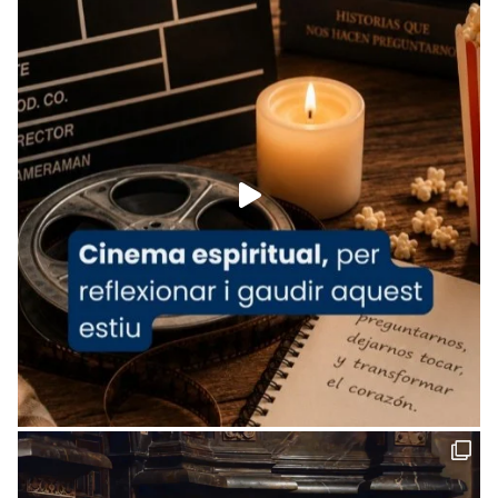
tican News 👇
News
www.vaticannews.va/es/iglesia/news/2026-
07/carmina-historia-depresion-papa-viaje-
espana-testimoni...
Foto
View on Facebook
·
Share
Arquebisbat de Barcelona
2 weeks ago
«Avui les santes Juliana i Semproniana ens
ajuden a alçar la mirada»
Mons. Sergi Gordo, bisbe de Tortosa, ha
presidit aquest 27 de juliol la missa de Les
Santes de Mataró.
🔗
tinyurl.com/cvu5jmbk