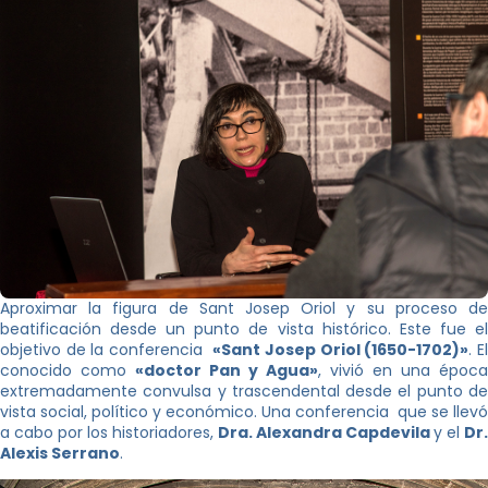
Aproximar la figura de Sant Josep Oriol y su proceso de
beatificación desde un punto de vista histórico. Este fue el
objetivo de la conferencia
«Sant Josep Oriol (1650-1702)»
. E
conocido como
«doctor Pan y Agua»
, vivió en una época
extremadamente convulsa y trascendental desde el punto de
vista social, político y económico. Una conferencia que se llevó
a cabo por los historiadores,
Dra. Alexandra Capdevila
y el
Dr.
Alexis Serrano
.