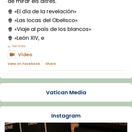
de mirar els altres.
🍿 «El día de la revelación»
🍿 «Las locas del Obelisco»
🍿 «Viaje al país de los blancos»
🍿 «León XIV, e
...
Ver más
Vídeo
View on Facebook
·
Share
Arquebisbat de Barcelona
1 week ago
Vatican Media
La Carmina va patir depressió. Fa gairebé
dos mesos, a l'Estadi Lluís Companys, la
jove va fer arribar el seu testimoni al papa
Instagram
Lleó XIV.
Recupera l'entrevista comp
Vatican