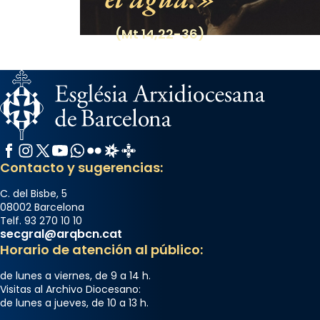
Foto
View on Facebook
·
Share
(Mt 14,22-36)
Facebook
Instagram
X / Twitter
YouTube
WhatsApp
Flickr
Radio Estel
Catalunya Cristiana
Contacto y sugerencias:
C. del Bisbe, 5
08002 Barcelona
Telf. 93 270 10 10
secgral@arqbcn.cat
Horario de atención al público:
de lunes a viernes, de 9 a 14 h.
Visitas al Archivo Diocesano:
de lunes a jueves, de 10 a 13 h.