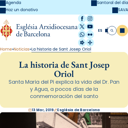
Agenda
Santoral del día
SAVA
Haz un donativo
Facebook
Instagram
X / Twitter
YouTube
ES
Me
Buscar
WhatsApp
Flickr
Radio Estel
Catalunya Cristi
Home
Noticias
La historia de Sant Josep Oriol
La historia de Sant Josep
Oriol
Santa Maria del Pi explica la vida del Dr. Pan
y Agua, a pocos días de la
conmemoración del santo
13 Mar, 2019
Església de Barcelona