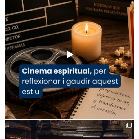
View on Facebook
·
Share
Arquebisbat de Barcelona
is at Catedral
de Barcelona.
1 week ago
Aquest dilluns, 27 de juliol, ha tingut lloc la
missa d’acció de gràcies en agraïment al
comitè organitzador de la visita apostòlica
del Sant Pare Lleó XIV a Barcelona, i als
col·laboradors, a la Catedral de Barcelona.
L’arquebisbe de Barcelona, el cardenal Joan
Josep Omella, ha presidit la missa i l’ha
concelebrat el bisbe auxiliar de Barcelona,
Mons. David Abadías.
📸 Dr. G. Simón
Foto
View on Facebook
·
Share