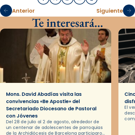
Facebook
X / Twitter
WhatsApp
Email
Imprimir
Anterior
Siguiente
Te interesará…
Mons. David Abadías visita las
Cinc
convivencias «Be Apostle» del
disf
El v
Secretariado Diocesano de Pastoral
desc
con Jóvenes
comp
Del 28 de julio al 2 de agosto, alrededor de
ocas
un centenar de adolescentes de parroquias
histo
de la Archidiócesis de Barcelona participaron