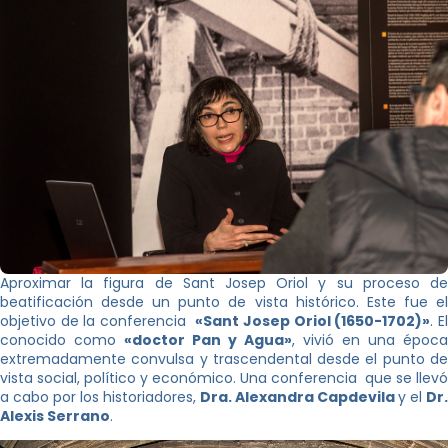
Aproximar la figura de Sant Josep Oriol y su proceso de
beatificación desde un punto de vista histórico. Este fue el
objetivo de la conferencia
«Sant Josep Oriol (1650-1702)»
. E
conocido como
«doctor Pan y Agua»
, vivió en una época
extremadamente convulsa y trascendental desde el punto de
vista social, político y económico. Una conferencia que se llevó
a cabo por los historiadores,
Dra. Alexandra Capdevila
y el
Dr.
Alexis Serrano
.