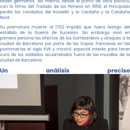
sedes germanos. Así mismo, desde el punto de vista político,
con la firma del Tratado de los Pirineos en 1659, el Principado
perdió los condados del Rosselló y la Cerdaña y la Cataluña
Nord.
Su prematura muerte al 1702 impidió que fuera testigo del
estallido de la Guerra de Sucesión. Sin embargo vivió en
primera persona los efectos de los bombardeos y ataques a la
ciudad de Barcelona por parte de las tropas francesas en las
postrimerías el siglo XVII y mostró especial interés para tener
cura de los soldados acuartelados fuera de las murallas de la
ciudad de Barcelona.
Un análisis preciso