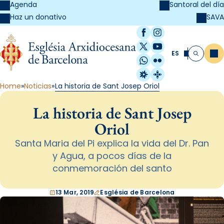
Agenda
Santoral del día
SAVA
Haz un donativo
Facebook
Instagram
X / Twitter
YouTube
ES
Me
Buscar
WhatsApp
Flickr
Radio Estel
Catalunya Cristi
Home
Noticias
La historia de Sant Josep Oriol
La historia de Sant Josep
Oriol
Santa Maria del Pi explica la vida del Dr. Pan
y Agua, a pocos días de la
conmemoración del santo
13 Mar, 2019
Església de Barcelona