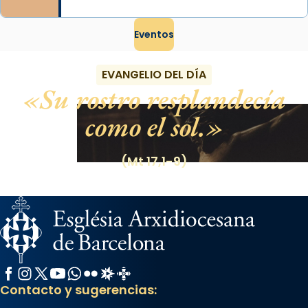
Eventos
EVANGELIO DEL DÍA
Su rostro resplandecía
como el sol.
(Mt 17,1-9)
Facebook
Instagram
X / Twitter
YouTube
WhatsApp
Flickr
Radio Estel
Catalunya Cristiana
Contacto y sugerencias: