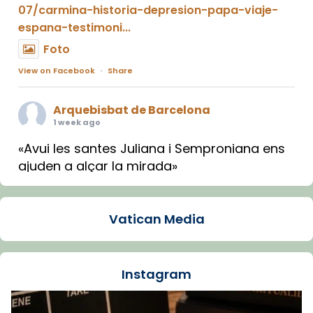
07/carmina-historia-depresion-papa-viaje-
espana-testimoni...
Foto
View on Facebook
·
Share
Arquebisbat de Barcelona
1 week ago
«Avui les santes Juliana i Semproniana ens
ajuden a alçar la mirada»
Mons. Sergi Gordo, bisbe de Tortosa, ha
presidit aquest 27 de juliol la missa de Les
Vatican Media
Santes de Mataró.
🔗
tinyurl.com/cvu5jmbk
📸 J. Merino
Instagram
Foto