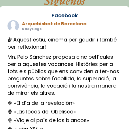
Síguenos
Facebook
Arquebisbat de Barcelona
5 days ago
🎬 Aquest estiu, cinema per gaudir i també
per reflexionar!
Mn. Peio Sánchez proposa cinc pel·lícules
per a aquestes vacances. Històries per a
tots els públics que ens conviden a fer-nos
preguntes sobre l'acollida, la superació, la
convivència, la vocació i la nostra manera
de mirar els altres.
🍿 «El día de la revelación»
🍿 «Las locas del Obelisco»
🍿 «Viaje al país de los blancos»
🍿 «León XIV, e