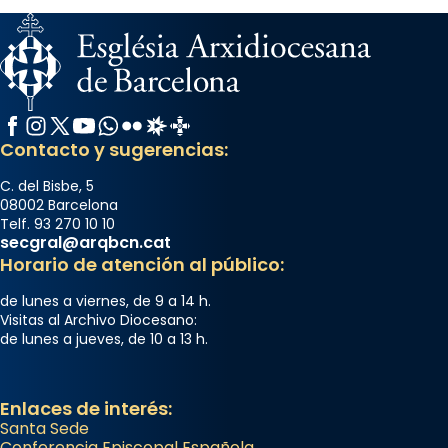
Memòria de les santes Juliana i
Semproniana, verges i màrtirs.
Acompanyant la història de sant Cugat, a
partir de l’Edat Mitjana sorgeix la tradició
Facebook
Instagram
X / Twitter
YouTube
WhatsApp
Flickr
Radio Estel
Catalunya Cristiana
que les santes Juliana (“relatiu a Júlia”) i
Contacto y sugerencias:
Semproniana (“relatiu a Semprònia =
C. del Bisbe, 5
eterna”) són deixebles seves. I l’any 1667, el
08002 Barcelona
frare Joan Gaspar Roig, afirma en una obra
Telf. 93 270 10 10
secgral@arqbcn.cat
que les santes són filles de l’antiga Iluro.
Horario de atención al público:
Mataró en reivindicarà les relíq
...
Ver más
de lunes a viernes, de 9 a 14 h.
Visitas al Archivo Diocesano:
Foto
de lunes a jueves, de 10 a 13 h.
View on Facebook
·
Share
Enlaces de interés:
Santa Sede
Conferencia Episcopal Española