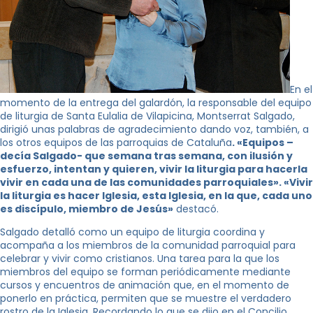
En el
momento de la entrega del galardón, la responsable del equipo
de liturgia de Santa Eulalia de Vilapicina, Montserrat Salgado,
dirigió unas palabras de agradecimiento dando voz, también, a
los otros equipos de las parroquias de Cataluña
. «Equipos –
decía Salgado- que semana tras semana, con ilusión y
esfuerzo, intentan y quieren, vivir la liturgia para hacerla
vivir en cada una de las comunidades parroquiales». «Vivir
la liturgia es hacer Iglesia, esta Iglesia, en la que, cada uno
es discípulo, miembro de Jesús»
destacó.
Salgado detalló como un equipo de liturgia coordina y
acompaña a los miembros de la comunidad parroquial para
celebrar y vivir como cristianos. Una tarea para la que los
miembros del equipo se forman periódicamente mediante
cursos y encuentros de animación que, en el momento de
ponerlo en práctica, permiten que se muestre el verdadero
rostro de la Iglesia. Recordando lo que se dijo en el Concilio