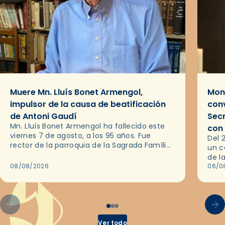
Muere Mn. Lluís Bonet Armengol,
Mons
impulsor de la causa de beatificación
conv
de Antoni Gaudí
Sec
Mn. Lluís Bonet Armengol ha fallecido este
con
viernes 7 de agosto, a los 95 años. Fue
Del 
rector de la parroquia de la Sagrada Família
un c
de Barcelona durante 25 años, entre 1993 y…
de l
08/08/2026
en l
06/0
por 
Ver todo