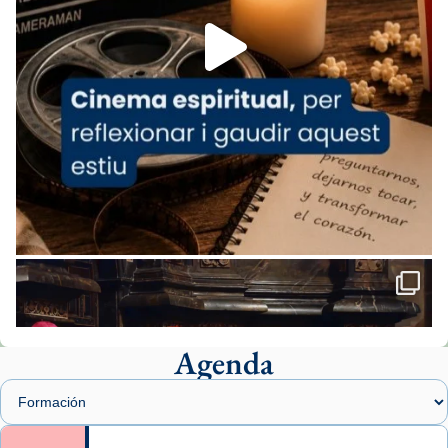
Foto
View on Facebook
·
Share
Arquebisbat de Barcelona
2 weeks ago
«Avui les santes Juliana i Semproniana ens
ajuden a alçar la mirada»
Mons. Sergi Gordo, bisbe de Tortosa, ha
presidit aquest 27 de juliol la missa de Les
Santes de Mataró.
🔗
tinyurl.com/cvu5jmbk
📸 J. Merino
Agenda
Foto
View on Facebook
·
Share
Arquebisbat de Barcelona
is at Catedral