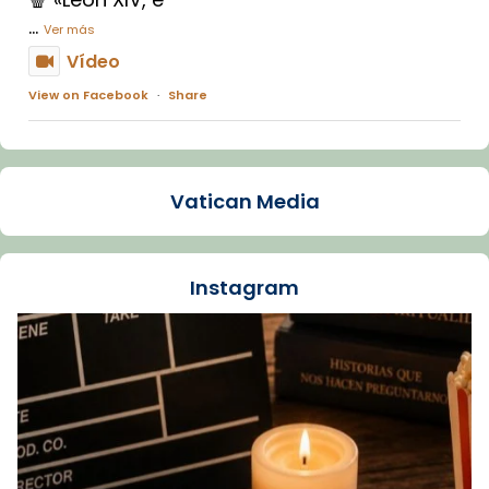
...
Ver más
Vídeo
View on Facebook
·
Share
Arquebisbat de Barcelona
2 weeks ago
Vatican Media
La Carmina va patir depressió. Fa gairebé
dos mesos, a l'Estadi Lluís Companys, la
jove va fer arribar el seu testimoni al papa
Instagram
Lleó XIV.
Recupera l'entrevista comp
Vatican
tican News 👇
News
www.vaticannews.va/es/iglesia/news/2026-
07/carmina-historia-depresion-papa-viaje-
espana-testimoni...