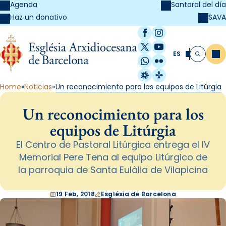
Agenda
Santoral del día
SAVA
Haz un donativo
Facebook
Instagram
X / Twitter
YouTube
ES
Me
Buscar
WhatsApp
Flickr
Radio Estel
Catalunya Cristi
Home
Noticias
Un reconocimiento para los equipos de Litúrgia
Un reconocimiento para los
equipos de Litúrgia
El Centro de Pastoral Litúrgica entrega el IV
Memorial Pere Tena al equipo Litúrgico de
la parroquia de Santa Eulàlia de Vilapicina
19 Feb, 2018
Església de Barcelona