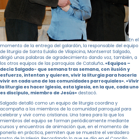
En el
momento de la entrega del galardón, la responsable del equipo
de liturgia de Santa Eulalia de Vilapicina, Montserrat Salgado,
dirigió unas palabras de agradecimiento dando voz, también, a
los otros equipos de las parroquias de Cataluña
. «Equipos –
decía Salgado- que semana tras semana, con ilusión y
esfuerzo, intentan y quieren, vivir la liturgia para hacerla
vivir en cada una de las comunidades parroquiales». «Vivir
la liturgia es hacer Iglesia, esta Iglesia, en la que, cada uno
es discípulo, miembro de Jesús»
destacó.
Salgado detalló como un equipo de liturgia coordina y
acompaña a los miembros de la comunidad parroquial para
celebrar y vivir como cristianos. Una tarea para la que los
miembros del equipo se forman periódicamente mediante
cursos y encuentros de animación que, en el momento de
ponerlo en práctica, permiten que se muestre el verdadero
rostro de la Iglesia. Recordando lo que se dijo en el Concilio