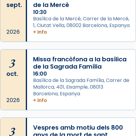
sept.
de la Mercè
Memòria de les santes Juliana i
10:30
Semproniana, verges i màrtirs.
Basílica de la Mercè, Carrer de la Mercè,
1, Ciutat Vella, 08002 Barcelona, Espanya
Acompanyant la història de sant Cugat, a
2026
+ info
partir de l’Edat Mitjana sorgeix la tradició
que les santes Juliana (“relatiu a Júlia”) i
Semproniana (“relatiu a Semprònia =
3
Missa francòfona a la basílica
eterna”) són deixebles seves. I l’any 1667, el
de la Sagrada Família
frare Joan Gaspar Roig, afirma en una obra
oct.
16:00
que les santes són filles de l’antiga Iluro.
Basílica de la Sagrada Família, Carrer de
Mataró en reivindicarà les relíq
Mallorca, 401, Eixample, 08013
...
Ver más
Barcelona, Espanya
Foto
2026
+ info
View on Facebook
·
Share
3
Vespres amb motiu dels 800
anys de la mort de sant