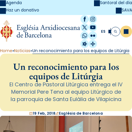
Agenda
Santoral del día
SAVA
Haz un donativo
Facebook
Instagram
X / Twitter
YouTube
ES
Me
Buscar
WhatsApp
Flickr
Radio Estel
Catalunya Cristi
Home
Noticias
Un reconocimiento para los equipos de Litúrgia
Un reconocimiento para los
equipos de Litúrgia
El Centro de Pastoral Litúrgica entrega el IV
Memorial Pere Tena al equipo Litúrgico de
la parroquia de Santa Eulàlia de Vilapicina
19 Feb, 2018
Església de Barcelona