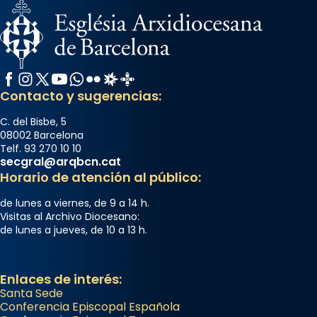
Facebook
Instagram
X / Twitter
YouTube
WhatsApp
Flickr
Radio Estel
Catalunya Cristiana
Contacto y sugerencias:
C. del Bisbe, 5
08002 Barcelona
Telf. 93 270 10 10
secgral@arqbcn.cat
Horario de atención al público:
de lunes a viernes, de 9 a 14 h.
Visitas al Archivo Diocesano:
de lunes a jueves, de 10 a 13 h.
Enlaces de interés:
Santa Sede
Conferencia Episcopal Española