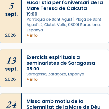
5
Eucaristia per l'aniversari de la
de Barcelona.
Mare Teresa de Calcuta
2 weeks ago
sept.
19:00
Aquest dilluns, 27 de juliol, ha tingut lloc la
Parròquia de Sant Agustí, Plaça de Sant
missa d’acció de gràcies en agraïment al
Agustí, 2, Ciutat Vella, 08001 Barcelona,
comitè organitzador de la visita apostòlica
Espanya
del Sant Pare Lleó XIV a Barcelona, i als
2026
+ info
col·laboradors, a la Catedral de Barcelona.
L’arquebisbe de Barcelona, el cardenal Joan
Josep Omella, ha presidit la missa i l’ha
13
Exercicis espirituals a
concelebrat el bisbe auxiliar de Barcelona,
seminaristes de Saragossa
Mons. David Abadías.
sept.
08:00
Saragossa, Zaragoza, Espanya
📸 Dr. G. Simón
2026
+ info
Foto
View on Facebook
·
Share
24
Missa amb motiu de la
Arquebisbat de Barcelona
Solemnitat de la Mare de Déu
2 weeks ago