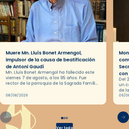
Muere Mn. Lluís Bonet Armengol,
Mons
impulsor de la causa de beatificación
conv
de Antoni Gaudí
Sec
Mn. Lluís Bonet Armengol ha fallecido este
con
viernes 7 de agosto, a los 95 años. Fue
Del 
rector de la parroquia de la Sagrada Família
un c
de Barcelona durante 25 años, entre 1993 y…
de l
08/08/2026
en l
06/0
por 
Ver todo