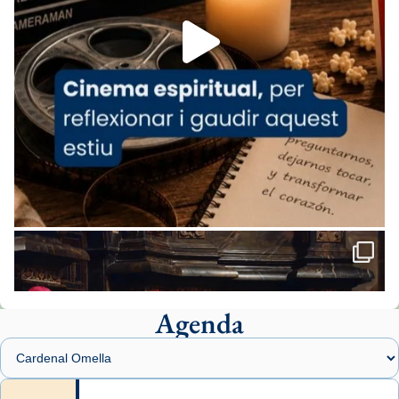
Foto
View on Facebook
·
Share
Arquebisbat de Barcelona
2 weeks ago
«Avui les santes Juliana i Semproniana ens
ajuden a alçar la mirada»
Mons. Sergi Gordo, bisbe de Tortosa, ha
presidit aquest 27 de juliol la missa de Les
Santes de Mataró.
🔗
tinyurl.com/cvu5jmbk
📸 J. Merino
Agenda
Foto
View on Facebook
·
Share
Arquebisbat de Barcelona
is at Catedral