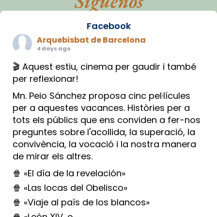
Síguenos
Facebook
Arquebisbat de Barcelona
4 days ago
🎬 Aquest estiu, cinema per gaudir i també
per reflexionar!
Mn. Peio Sánchez proposa cinc pel·lícules
per a aquestes vacances. Històries per a
tots els públics que ens conviden a fer-nos
preguntes sobre l'acollida, la superació, la
convivència, la vocació i la nostra manera
de mirar els altres.
🍿 «El día de la revelación»
🍿 «Las locas del Obelisco»
🍿 «Viaje al país de los blancos»
🍿 «León XIV, e