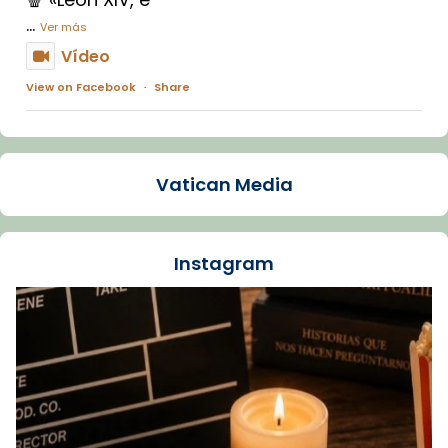
...
Ver más
Vídeo
View on Facebook
·
Share
Arquebisbat de Barcelona
1 week ago
Vatican Media
La Carmina va patir depressió. Fa gairebé
dos mesos, a l'Estadi Lluís Companys, la
jove va fer arribar el seu testimoni al papa
Instagram
Lleó XIV.
Recupera l'entrevista comp
Vatican
tican News 👇
News
www.vaticannews.va/es/iglesia/news/2026-
07/carmina-historia-depresion-papa-viaje-
espana-testimoni...