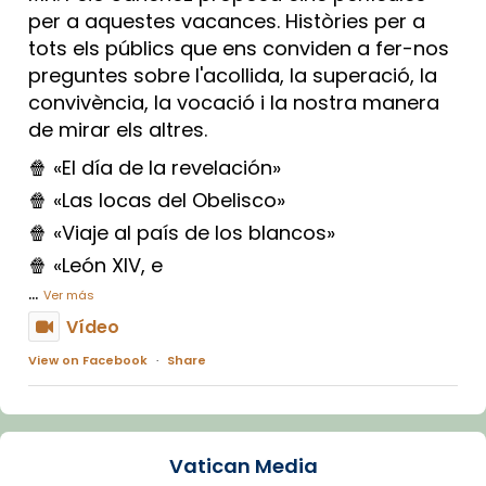
per a aquestes vacances. Històries per a
tots els públics que ens conviden a fer-nos
preguntes sobre l'acollida, la superació, la
convivència, la vocació i la nostra manera
de mirar els altres.
🍿 «El día de la revelación»
🍿 «Las locas del Obelisco»
🍿 «Viaje al país de los blancos»
🍿 «León XIV, e
...
Ver más
Vídeo
View on Facebook
·
Share
Arquebisbat de Barcelona
1 week ago
Vatican Media
La Carmina va patir depressió. Fa gairebé