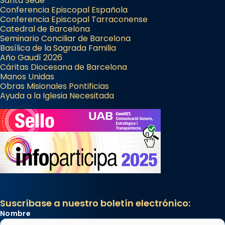
Santa Sede
frare Joan Gaspar Roig, afirma en una obra
Conferencia Episcopal Española
Conferencia Episcopal Tarraconense
que les santes són filles de l’antiga Iluro.
Catedral de Barcelona
Mataró en reivindicarà les relíq
Seminario Conciliar de Barcelona
...
Basílica de la Sagrada Familia
Ver más
Año Gaudí 2026
Foto
Cáritas Diocesana de Barcelona
Manos Unidas
View on Facebook
·
Share
Obras Misionales Pontificias
Ayuda a la Iglesia Necesitada
Suscríbase a nuestro boletín electrónico:
Nombre