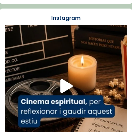
dos mesos, a l'Estadi Lluís Companys, la
jove va fer arribar el seu testimoni al papa
Instagram
Lleó XIV.
Recupera l'entrevista comp
Vatican
tican News 👇
News
www.vaticannews.va/es/iglesia/news/2026-
07/carmina-historia-depresion-papa-viaje-
espana-testimoni...
Foto
View on Facebook
·
Share
Arquebisbat de Barcelona
2 weeks ago
«Avui les santes Juliana i Semproniana ens
ajuden a alçar la mirada»