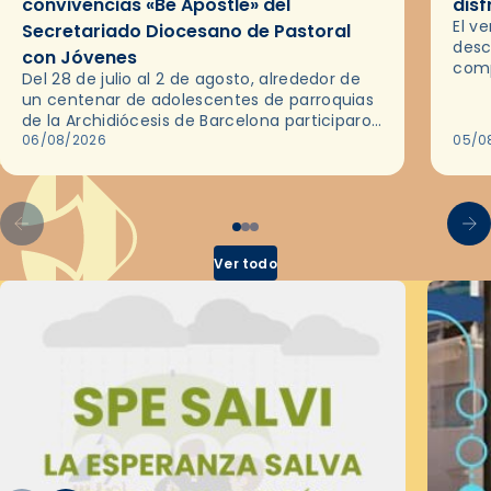
convivencias «Be Apostle» del
disf
El v
Secretariado Diocesano de Pastoral
desc
con Jóvenes
comp
Del 28 de julio al 2 de agosto, alrededor de
ocas
un centenar de adolescentes de parroquias
histo
de la Archidiócesis de Barcelona participaron
sobr
en las convivencias Be Apostle, organizadas
06/08/2026
05/0
por el Secretariado Diocesano…
Ver todo