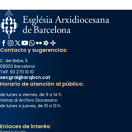
Josep Omella, ha presidit la missa i l’ha
concelebrat el bisbe auxiliar de Barcelona,
Mons. David Abadías.
📸 Dr. G. Simón
Foto
Facebook
Instagram
X / Twitter
YouTube
WhatsApp
Flickr
Radio Estel
Catalunya Cristiana
Contacto y sugerencias:
View on Facebook
·
Share
C. del Bisbe, 5
Arquebisbat de Barcelona
08002 Barcelona
Telf. 93 270 10 10
2 weeks ago
secgral@arqbcn.cat
Memòria de les santes Juliana i
Horario de atención al público:
Semproniana, verges i màrtirs.
de lunes a viernes, de 9 a 14 h.
Acompanyant la història de sant Cugat, a
Visitas al Archivo Diocesano:
de lunes a jueves, de 10 a 13 h.
partir de l’Edat Mitjana sorgeix la tradició
que les santes Juliana (“relatiu a Júlia”) i
Semproniana (“relatiu a Semprònia =
Enlaces de interés:
eterna”) són deixebles seves. I l’any 1667, el