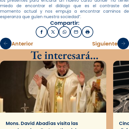
los presentes para encarar un nuevo curso donde “no tener
miedo de encontrar el diálogo que es el contraste del
momento actual y nos empuja a encontrar caminos de
esperanza que guíen nuestra sociedad”.
Compartir:
Facebook
X / Twitter
WhatsApp
Email
Imprimir
Anterior
Siguiente
Te interesará…
Mons. David Abadías visita las
Cinc