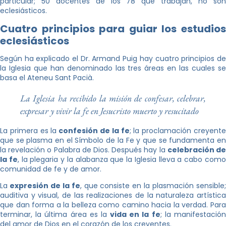
particular; 50 docentes de los 78 que trabajan, no son
eclesiásticos.
Cuatro principios para guiar los estudios
eclesiásticos
Según ha explicado el Dr. Armand Puig hay cuatro principios de
la Iglesia que han denominado las tres áreas en las cuales se
basa el Ateneu Sant Pacià.
La Iglesia ha recibido la misión de confesar, celebrar,
expresar y vivir la fe en Jesucristo muerto y resucitado
La primera es la
confesión de la fe
; la proclamación creyent
que se plasma en el Símbolo de la Fe y que se fundamenta en
la revelación o Palabra de Dios. Después hay la
celebración d
la fe
, la plegaria y la alabanza que la Iglesia lleva a cabo com
comunidad de fe y de amor.
La
expresión de la fe
, que consiste en la plasmación sensible
auditiva y visual, de las realizaciones de la naturaleza artística
que dan forma a la belleza como camino hacia la verdad. Para
terminar, la última área es la
vida en la fe
; la manifestació
del amor de Dios en el corazón de los creyentes.