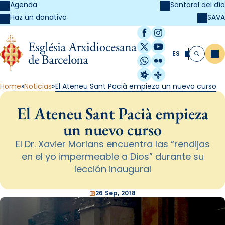
Agenda
Santoral del día
SAVA
Haz un donativo
Facebook
Instagram
X / Twitter
YouTube
ES
Me
Buscar
WhatsApp
Flickr
Radio Estel
Catalunya Cristi
Home
Noticias
El Ateneu Sant Pacià empieza un nuevo curso
El Ateneu Sant Pacià empieza
un nuevo curso
El Dr. Xavier Morlans encuentra las “rendijas
en el yo impermeable a Dios” durante su
lección inaugural
26 Sep, 2018