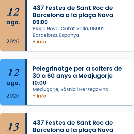
Acompanyant la història de sant Cugat, a
12
437 Festes de Sant Roc de
partir de l’Edat Mitjana sorgeix la tradició
Barcelona a la plaça Nova
que les santes Juliana (“relatiu a Júlia”) i
ago.
09:00
Semproniana (“relatiu a Semprònia =
Plaça Nova, Ciutat Vella, 08002
eterna”) són deixebles seves. I l’any 1667, el
Barcelona, Espanya
2026
frare Joan Gaspar Roig, afirma en una obra
+ info
que les santes són filles de l’antiga Iluro.
Mataró en reivindicarà les relíq
...
Ver más
12
Pelegrinatge per a solters de
Foto
30 a 60 anys a Medjugorje
ago.
10:00
View on Facebook
·
Share
Medjugorje, Bòsnia i Herzegovina
2026
+ info
13
437 Festes de Sant Roc de
Barcelona a la plaça Nova