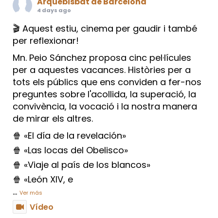
Arquebisbat de Barcelona
4 days ago
🎬 Aquest estiu, cinema per gaudir i també
per reflexionar!
Mn. Peio Sánchez proposa cinc pel·lícules
per a aquestes vacances. Històries per a
tots els públics que ens conviden a fer-nos
preguntes sobre l'acollida, la superació, la
convivència, la vocació i la nostra manera
de mirar els altres.
🍿 «El día de la revelación»
🍿 «Las locas del Obelisco»
🍿 «Viaje al país de los blancos»
🍿 «León XIV, e
...
Ver más
Vídeo