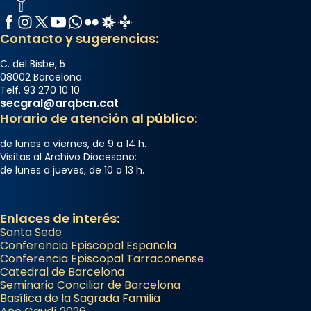
Facebook
Instagram
X / Twitter
YouTube
WhatsApp
Flickr
Radio Estel
Catalunya Cristiana
Contacto y sugerencias:
C. del Bisbe, 5
08002 Barcelona
Telf. 93 270 10 10
secgral@arqbcn.cat
Horario de atención al público:
de lunes a viernes, de 9 a 14 h.
Visitas al Archivo Diocesano:
de lunes a jueves, de 10 a 13 h.
Enlaces de interés:
Santa Sede
Conferencia Episcopal Española
Conferencia Episcopal Tarraconense
Catedral de Barcelona
Seminario Conciliar de Barcelona
Basílica de la Sagrada Familia