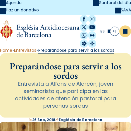
Agenda
Santoral del día
SAVA
Haz un donativo
Facebook
Instagram
X / Twitter
YouTube
ES
Me
Buscar
WhatsApp
Flickr
Radio Estel
Catalunya Cristi
Home
Entrevistas
Preparándose para servir a los sordos
Preparándose para servir a los
sordos
Entrevista a Alfons de Alarcón, joven
seminarista que participa en las
actividades de atención pastoral para
personas sordas
26 Sep, 2018
Església de Barcelona