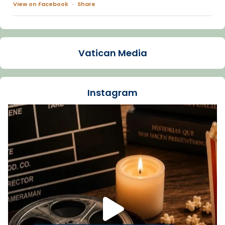
View on Facebook
·
Share
Arquebisbat de Barcelona
1 week ago
Vatican Media
La Carmina va patir depressió. Fa gairebé
dos mesos, a l'Estadi Lluís Companys, la
jove va fer arribar el seu testimoni al papa
Instagram
Lleó XIV.
Recupera l'entrevista comp
Vatican
tican News 👇
News
www.vaticannews.va/es/iglesia/news/2026-
07/carmina-historia-depresion-papa-viaje-
espana-testimoni...
Foto
View on Facebook
·
Share