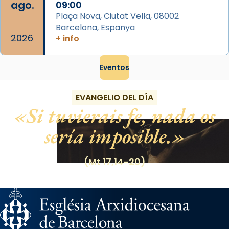
ago.
09:00
Plaça Nova, Ciutat Vella, 08002
Barcelona, Espanya
2026
+ info
Eventos
EVANGELIO DEL DÍA
Si tuvierais fe, nada os
sería imposible.
(Mt 17,14-20)