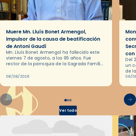
Muere Mn. Lluís Bonet Armengol,
Mons
impulsor de la causa de beatificación
conv
de Antoni Gaudí
Sec
Mn. Lluís Bonet Armengol ha fallecido este
con
viernes 7 de agosto, a los 95 años. Fue
Del 
rector de la parroquia de la Sagrada Família
un c
de Barcelona durante 25 años, entre 1993 y…
de l
08/08/2026
en l
06/0
por 
Ver todo