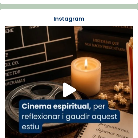
dos mesos, a l'Estadi Lluís Companys, la
jove va fer arribar el seu testimoni al papa
Instagram
Lleó XIV.
Recupera l'entrevista comp
Vatican
tican News 👇
News
www.vaticannews.va/es/iglesia/news/2026-
07/carmina-historia-depresion-papa-viaje-
espana-testimoni...
Foto
View on Facebook
·
Share
Arquebisbat de Barcelona
1 week ago
«Avui les santes Juliana i Semproniana ens
ajuden a alçar la mirada»