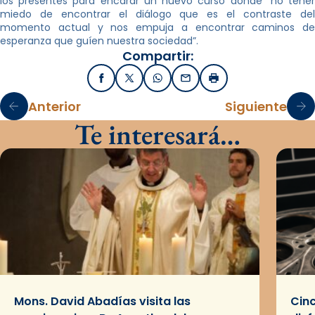
los presentes para encarar un nuevo curso donde “no tener
miedo de encontrar el diálogo que es el contraste del
momento actual y nos empuja a encontrar caminos de
esperanza que guíen nuestra sociedad”.
Compartir:
Facebook
X / Twitter
WhatsApp
Email
Imprimir
Anterior
Siguiente
Te interesará…
Mons. David Abadías visita las
Cinc