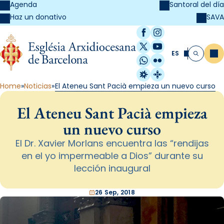
Agenda
Santoral del día
SAVA
Haz un donativo
Facebook
Instagram
X / Twitter
YouTube
ES
Me
Buscar
WhatsApp
Flickr
Radio Estel
Catalunya Cristi
Home
Noticias
El Ateneu Sant Pacià empieza un nuevo curso
El Ateneu Sant Pacià empieza
un nuevo curso
El Dr. Xavier Morlans encuentra las “rendijas
en el yo impermeable a Dios” durante su
lección inaugural
26 Sep, 2018