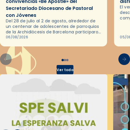
convivencias «Be Apostle» del
disf
El v
Secretariado Diocesano de Pastoral
desc
con Jóvenes
comp
Del 28 de julio al 2 de agosto, alrededor de
ocas
un centenar de adolescentes de parroquias
histo
de la Archidiócesis de Barcelona participaron
sobr
en las convivencias Be Apostle, organizadas
06/08/2026
05/0
por el Secretariado Diocesano…
Ver todo