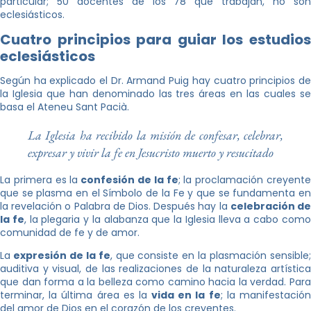
particular; 50 docentes de los 78 que trabajan, no son
eclesiásticos.
Cuatro principios para guiar los estudios
eclesiásticos
Según ha explicado el Dr. Armand Puig hay cuatro principios de
la Iglesia que han denominado las tres áreas en las cuales se
basa el Ateneu Sant Pacià.
La Iglesia ha recibido la misión de confesar, celebrar,
expresar y vivir la fe en Jesucristo muerto y resucitado
La primera es la
confesión de la fe
; la proclamación creyent
que se plasma en el Símbolo de la Fe y que se fundamenta en
la revelación o Palabra de Dios. Después hay la
celebración d
la fe
, la plegaria y la alabanza que la Iglesia lleva a cabo com
comunidad de fe y de amor.
La
expresión de la fe
, que consiste en la plasmación sensible
auditiva y visual, de las realizaciones de la naturaleza artística
que dan forma a la belleza como camino hacia la verdad. Para
terminar, la última área es la
vida en la fe
; la manifestació
del amor de Dios en el corazón de los creyentes.