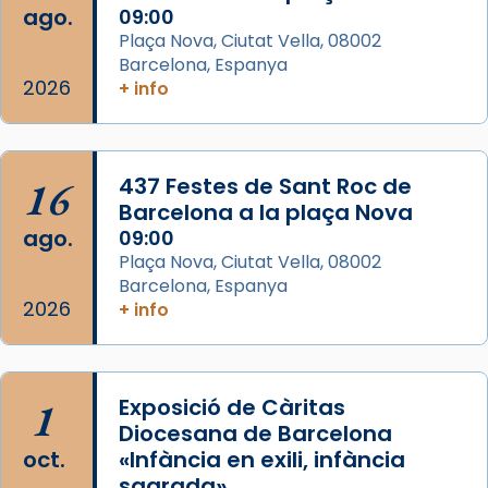
ago.
09:00
frare Joan Gaspar Roig, afirma en una obra
Plaça Nova, Ciutat Vella, 08002
que les santes són filles de l’antiga Iluro.
Barcelona, Espanya
Mataró en reivindicarà les relíq
2026
+ info
...
Ver más
Foto
View on Facebook
·
Share
16
437 Festes de Sant Roc de
Barcelona a la plaça Nova
ago.
09:00
Plaça Nova, Ciutat Vella, 08002
Barcelona, Espanya
2026
+ info
1
Exposició de Càritas
Diocesana de Barcelona
oct.
«Infància en exili, infància
sagrada»