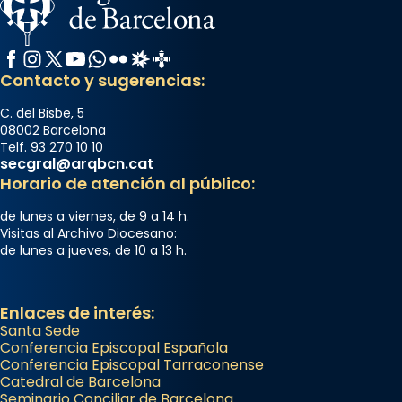
Facebook
Instagram
X / Twitter
YouTube
WhatsApp
Flickr
Radio Estel
Catalunya Cristiana
Contacto y sugerencias:
C. del Bisbe, 5
08002 Barcelona
Telf. 93 270 10 10
secgral@arqbcn.cat
Horario de atención al público:
de lunes a viernes, de 9 a 14 h.
Visitas al Archivo Diocesano:
de lunes a jueves, de 10 a 13 h.
Enlaces de interés:
Santa Sede
Conferencia Episcopal Española
Conferencia Episcopal Tarraconense
Catedral de Barcelona
Seminario Conciliar de Barcelona