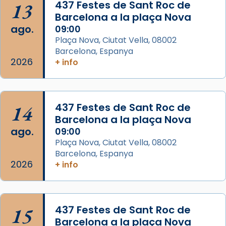
13
437 Festes de Sant Roc de
Josep Omella, ha presidit la missa i l’ha
Barcelona a la plaça Nova
concelebrat el bisbe auxiliar de Barcelona,
ago.
09:00
Mons. David Abadías.
Plaça Nova, Ciutat Vella, 08002
Barcelona, Espanya
📸 Dr. G. Simón
2026
+ info
Foto
View on Facebook
·
Share
14
437 Festes de Sant Roc de
Arquebisbat de Barcelona
Barcelona a la plaça Nova
2 weeks ago
ago.
09:00
Memòria de les santes Juliana i
Plaça Nova, Ciutat Vella, 08002
Semproniana, verges i màrtirs.
Barcelona, Espanya
2026
+ info
Acompanyant la història de sant Cugat, a
partir de l’Edat Mitjana sorgeix la tradició
que les santes Juliana (“relatiu a Júlia”) i
15
Semproniana (“relatiu a Semprònia =
437 Festes de Sant Roc de
Barcelona a la plaça Nova
eterna”) són deixebles seves. I l’any 1667, el