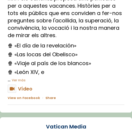
per a aquestes vacances. Històries per a
tots els públics que ens conviden a fer-nos
preguntes sobre l'acollida, la superació, la
convivència, la vocació i la nostra manera
de mirar els altres.
🍿 «El día de la revelación»
🍿 «Las locas del Obelisco»
🍿 «Viaje al país de los blancos»
🍿 «León XIV, e
...
Ver más
Vídeo
View on Facebook
·
Share
Arquebisbat de Barcelona
1 week ago
Vatican Media
La Carmina va patir depressió. Fa gairebé