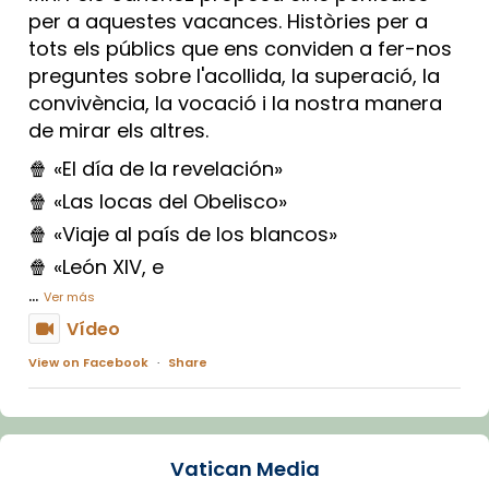
per a aquestes vacances. Històries per a
tots els públics que ens conviden a fer-nos
preguntes sobre l'acollida, la superació, la
convivència, la vocació i la nostra manera
de mirar els altres.
🍿 «El día de la revelación»
🍿 «Las locas del Obelisco»
🍿 «Viaje al país de los blancos»
🍿 «León XIV, e
...
Ver más
Vídeo
View on Facebook
·
Share
Arquebisbat de Barcelona
1 week ago
Vatican Media
La Carmina va patir depressió. Fa gairebé