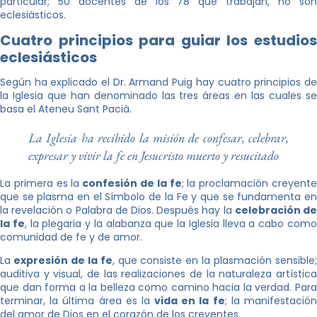
particular; 50 docentes de los 78 que trabajan, no son
eclesiásticos.
Cuatro principios para guiar los estudios
eclesiásticos
Según ha explicado el Dr. Armand Puig hay cuatro principios de
la Iglesia que han denominado las tres áreas en las cuales se
basa el Ateneu Sant Pacià.
La Iglesia ha recibido la misión de confesar, celebrar,
expresar y vivir la fe en Jesucristo muerto y resucitado
La primera es la
confesión de la fe
; la proclamación creyent
que se plasma en el Símbolo de la Fe y que se fundamenta en
la revelación o Palabra de Dios. Después hay la
celebración d
la fe
, la plegaria y la alabanza que la Iglesia lleva a cabo com
comunidad de fe y de amor.
La
expresión de la fe
, que consiste en la plasmación sensible
auditiva y visual, de las realizaciones de la naturaleza artística
que dan forma a la belleza como camino hacia la verdad. Para
terminar, la última área es la
vida en la fe
; la manifestació
del amor de Dios en el corazón de los creyentes.