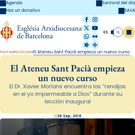
Agenda
Santoral del día
SAVA
Haz un donativo
Facebook
Instagram
X / Twitter
YouTube
ES
Me
Buscar
WhatsApp
Flickr
Radio Estel
Catalunya Cristi
Home
Noticias
El Ateneu Sant Pacià empieza un nuevo curso
El Ateneu Sant Pacià empieza
un nuevo curso
El Dr. Xavier Morlans encuentra las “rendijas
en el yo impermeable a Dios” durante su
lección inaugural
26 Sep, 2018