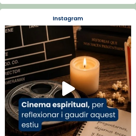
dos mesos, a l'Estadi Lluís Companys, la
jove va fer arribar el seu testimoni al papa
Instagram
Lleó XIV.
Recupera l'entrevista comp
Vatican
tican News 👇
News
www.vaticannews.va/es/iglesia/news/2026-
07/carmina-historia-depresion-papa-viaje-
espana-testimoni...
Foto
View on Facebook
·
Share
Arquebisbat de Barcelona
1 week ago
«Avui les santes Juliana i Semproniana ens
ajuden a alçar la mirada»