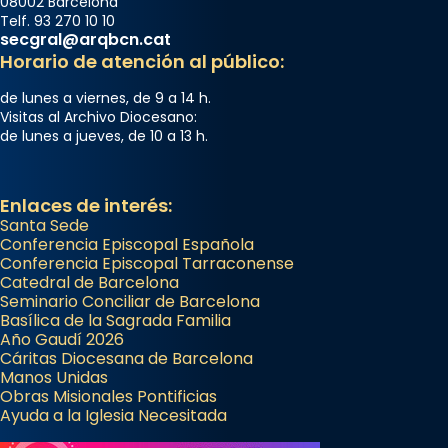
08002 Barcelona
frare Joan Gaspar Roig, afirma en una obra
Telf. 93 270 10 10
secgral@arqbcn.cat
que les santes són filles de l’antiga Iluro.
Horario de atención al público:
Mataró en reivindicarà les relíq
...
Ver más
de lunes a viernes, de 9 a 14 h.
Visitas al Archivo Diocesano:
Foto
de lunes a jueves, de 10 a 13 h.
View on Facebook
·
Share
Enlaces de interés:
Santa Sede
Conferencia Episcopal Española
Conferencia Episcopal Tarraconense
Catedral de Barcelona
Seminario Conciliar de Barcelona
Basílica de la Sagrada Familia
Año Gaudí 2026
Cáritas Diocesana de Barcelona
Manos Unidas
Obras Misionales Pontificias
Ayuda a la Iglesia Necesitada