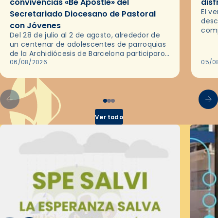
convivencias «Be Apostle» del
disf
El v
Secretariado Diocesano de Pastoral
desc
con Jóvenes
comp
Del 28 de julio al 2 de agosto, alrededor de
ocas
un centenar de adolescentes de parroquias
histo
de la Archidiócesis de Barcelona participaron
sobr
en las convivencias Be Apostle, organizadas
06/08/2026
05/0
por el Secretariado Diocesano…
Ver todo