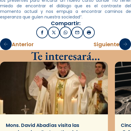
los presentes para encarar un nuevo curso donde “no tener
miedo de encontrar el diálogo que es el contraste del
momento actual y nos empuja a encontrar caminos de
esperanza que guíen nuestra sociedad”.
Compartir:
Facebook
X / Twitter
WhatsApp
Email
Imprimir
Anterior
Siguiente
Te interesará…
Mons. David Abadías visita las
Cinc