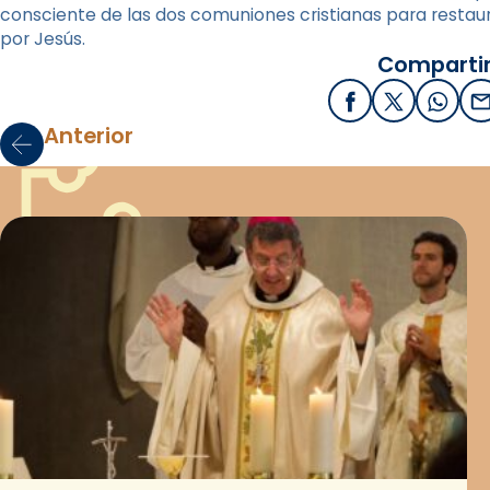
consciente de las dos comuniones cristianas para restaura
por Jesús.
Compartir
Facebook
X / Twitter
What
E
Anterior