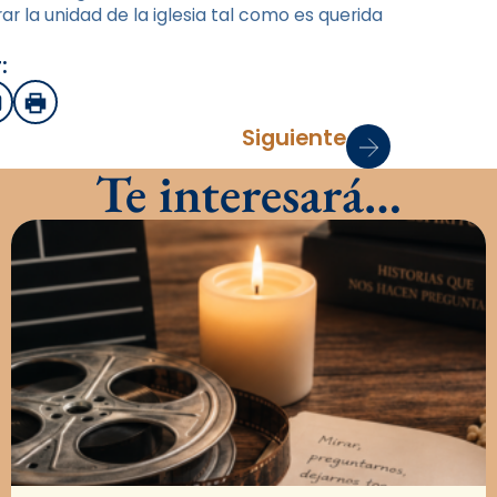
r la unidad de la iglesia tal como es querida
:
sApp
mail
Imprimir
Siguiente
Te interesará…