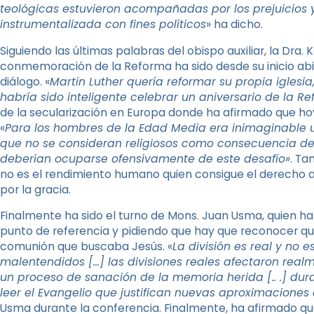
teológicas estuvieron acompañadas por los prejuicios y l
instrumentalizada con fines políticos
» ha dicho.
Siguiendo las últimas palabras del obispo auxiliar, la Dr
conmemoración de la Reforma ha sido desde su inicio abie
diálogo. «
Martin Luther quería reformar su propia iglesia
habría sido inteligente celebrar un aniversario de la R
de la secularización en Europa donde ha afirmado que hoy es
«
Para los hombres de la Edad Media era inimaginable 
que no se consideran religiosos como consecuencia de la
deberían ocuparse ofensivamente de este desafío»
. Ta
no es el rendimiento humano quien consigue el derecho a l
por la gracia.
Finalmente ha sido el turno de Mons. Juan Usma, quien h
punto de referencia y pidiendo que hay que reconocer que
comunión que buscaba Jesús. «
La división es real y no 
malentendidos […] las divisiones reales afectaron realm
un proceso de sanación de la memoria herida [.. .] du
leer el Evangelio que justifican nuevas aproximaciones 
Usma durante la conferencia. Finalmente, ha afirmado que