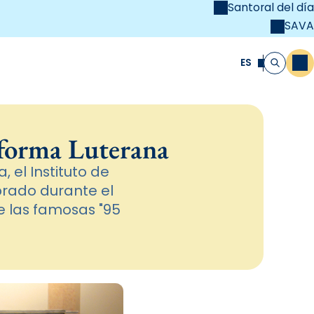
Santoral del día
SAVA
el
unya Cristiana
ES
M
Buscar
forma Luterana
el Instituto de
brado durante el
e las famosas "95