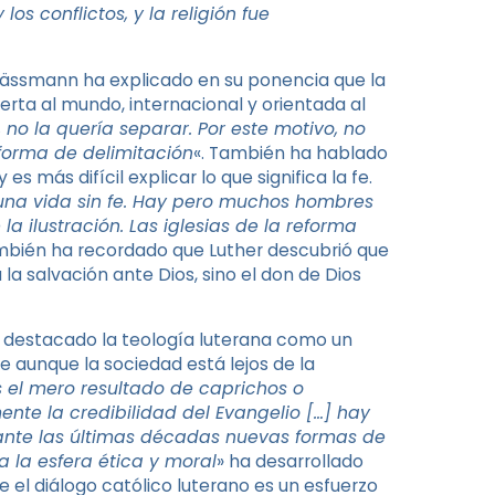
os conflictos, y la religión fue
a. Kässmann ha explicado en su ponencia que la
rta al mundo, internacional y orientada al
, no la quería separar. Por este motivo, no
eforma de delimitación
«. También ha hablado
 más difícil explicar lo que significa la fe.
una vida sin fe. Hay pero muchos hombres
 ilustración. Las iglesias de la reforma
mbién ha recordado que Luther descubrió que
a salvación ante Dios, sino el don de Dios
a destacado la teología luterana como un
 aunque la sociedad está lejos de la
es el mero resultado de caprichos o
ente la credibilidad del Evangelio […] hay
rante las últimas décadas nuevas formas de
a la esfera ética y moral
» ha desarrollado
 el diálogo católico luterano es un esfuerzo