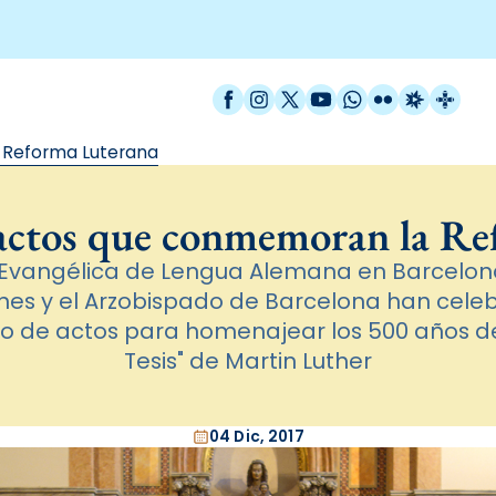
Facebook
Instagram
X / Twitter
YouTube
WhatsApp
Flickr
Radio Est
Catal
 Reforma Luterana
 actos que conmemoran la Re
vangélica de Lengua Alemana en Barcelona, 
nes y el Arzobispado de Barcelona han cele
iclo de actos para homenajear los 500 años d
Tesis" de Martin Luther
04 Dic, 2017