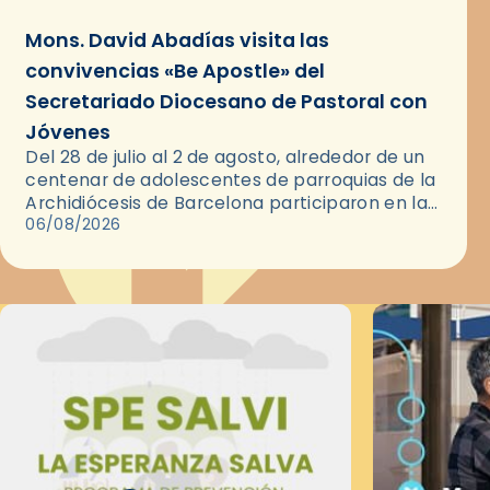
Mons. David Abadías visita las
convivencias «Be Apostle» del
Secretariado Diocesano de Pastoral con
Jóvenes
Del 28 de julio al 2 de agosto, alrededor de un
centenar de adolescentes de parroquias de la
Archidiócesis de Barcelona participaron en las
convivencias Be Apostle, organizadas por el
06/08/2026
Secretariado Diocesano…