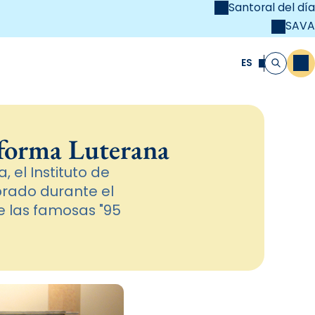
Santoral del día
SAVA
el
unya Cristiana
ES
M
Buscar
forma Luterana
el Instituto de
brado durante el
e las famosas "95