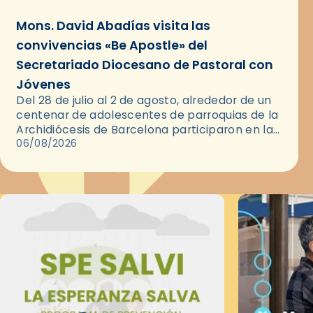
Mons. David Abadías visita las
convivencias «Be Apostle» del
Secretariado Diocesano de Pastoral con
Jóvenes
Del 28 de julio al 2 de agosto, alrededor de un
centenar de adolescentes de parroquias de la
Archidiócesis de Barcelona participaron en las
convivencias Be Apostle, organizadas por el
06/08/2026
Secretariado Diocesano…