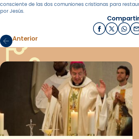
consciente de las dos comuniones cristianas para restaura
por Jesús.
Compartir
Facebook
X / Twitter
What
E
Anterior