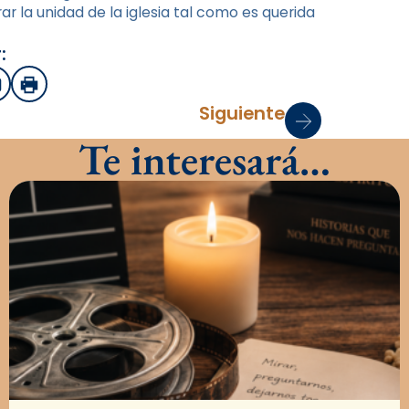
r la unidad de la iglesia tal como es querida
:
sApp
mail
Imprimir
Siguiente
Te interesará…