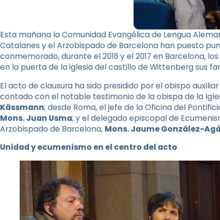
Esta mañana la Comunidad Evangélica de Lengua Alemana e
Catalanes y el Arzobispado de Barcelona han puesto punt
conmemorado, durante el 2016 y el 2017 en Barcelona, ​​los 
en la puerta de la iglesia del castillo de Wittenberg sus 
El acto de clausura ha sido presidido por el obispo auxilia
contado con el notable testimonio de la obispa de la Igl
Kässmann
; desde Roma, el jefe de la Oficina del Pontific
Mons. Juan Usma
; y el delegado episcopal de Ecumenism
Arzobispado de Barcelona,
​​Mons. Jaume González-Ag
Unidad y ecumenismo en el centro del acto