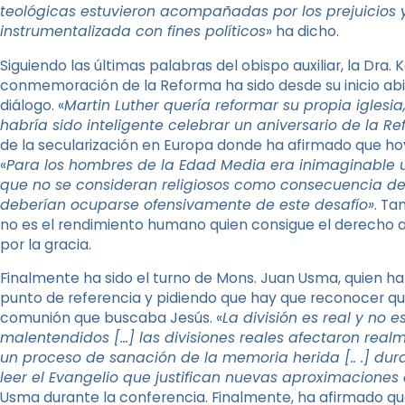
teológicas estuvieron acompañadas por los prejuicios y l
instrumentalizada con fines políticos
» ha dicho.
Siguiendo las últimas palabras del obispo auxiliar, la Dr
conmemoración de la Reforma ha sido desde su inicio abie
diálogo. «
Martin Luther quería reformar su propia iglesia
habría sido inteligente celebrar un aniversario de la R
de la secularización en Europa donde ha afirmado que hoy es
«
Para los hombres de la Edad Media era inimaginable 
que no se consideran religiosos como consecuencia de la
deberían ocuparse ofensivamente de este desafío»
. Ta
no es el rendimiento humano quien consigue el derecho a l
por la gracia.
Finalmente ha sido el turno de Mons. Juan Usma, quien h
punto de referencia y pidiendo que hay que reconocer que
comunión que buscaba Jesús. «
La división es real y no 
malentendidos […] las divisiones reales afectaron realm
un proceso de sanación de la memoria herida [.. .] du
leer el Evangelio que justifican nuevas aproximaciones 
Usma durante la conferencia. Finalmente, ha afirmado que