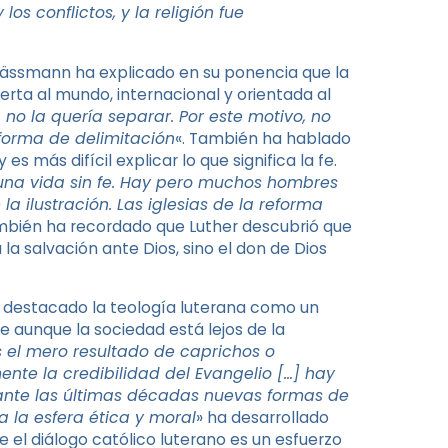
os conflictos, y la religión fue
a. Kässmann ha explicado en su ponencia que la
rta al mundo, internacional y orientada al
, no la quería separar. Por este motivo, no
eforma de delimitación
«. También ha hablado
 más difícil explicar lo que significa la fe.
una vida sin fe. Hay pero muchos hombres
 ilustración. Las iglesias de la reforma
mbién ha recordado que Luther descubrió que
a salvación ante Dios, sino el don de Dios
a destacado la teología luterana como un
 aunque la sociedad está lejos de la
es el mero resultado de caprichos o
ente la credibilidad del Evangelio […] hay
rante las últimas décadas nuevas formas de
a la esfera ética y moral
» ha desarrollado
 el diálogo católico luterano es un esfuerzo