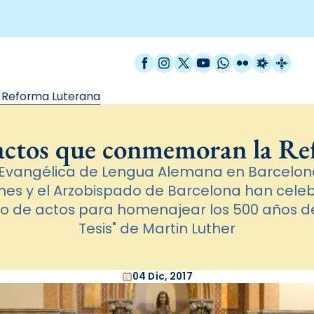
Facebook
Instagram
X / Twitter
YouTube
WhatsApp
Flickr
Radio Est
Catal
 Reforma Luterana
 actos que conmemoran la Re
vangélica de Lengua Alemana en Barcelona, 
nes y el Arzobispado de Barcelona han cele
iclo de actos para homenajear los 500 años d
Tesis" de Martin Luther
04 Dic, 2017