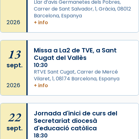
Llar d’avis Germanetes dels Pobres,
frare Joan Gaspar Roig, afirma en una obra
Carrer de Sant Salvador, 1, Gràcia, 08012
que les santes són filles de l’antiga Iluro.
Barcelona, Espanya
Mataró en reivindicarà les relíq
2026
+ info
...
Ver más
Foto
View on Facebook
·
Share
13
Missa a La2 de TVE, a Sant
Cugat del Vallès
sept.
Arquebisbat de Barcelona
10:30
2 weeks ago
RTVE Sant Cugat, Carrer de Mercé
Vilaret, 1, 08174 Barcelona, Espanya
Jaume, fill de Zebedeu, és juntament amb el
2026
+ info
seu germà Joan i Pere un dels que
acompanyava més de prop Jesús.
Segons el llibre dels Fets (12,2) fou el primer
22
Jornada d'inici de curs del
apòstol màrtir, decapitat a Jerusalem per
Secretariat diocesà
Herodes Agripa (vers l'any 44).
sept.
d'educació catòlica
Patró de Galícia, després de les invasions
18:30