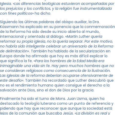
Iglesia. «
Las diferencias teológicas estuvieron acompañadas por
los prejuicios y los conflictos, y la religión fue instrumentalizada
con fines políticos
» ha dicho.
Siguiendo las últimas palabras del obispo auxiliar, la Dra.
Kässmann ha explicado en su ponencia que la conmemoración
de la Reforma ha sido desde su inicio abierta al mundo,
internacional y orientada al diálogo. «
Martin Luther quería
reformar su propia iglesia, no la quería separar. Por este motivo,
no habría sido inteligente celebrar un aniversario de la Reforma
de delimitación
«. También ha hablado de la secularización en
Europa donde ha afirmado que hoy es más difícil explicar lo
que significa la fe. «
Para los hombres de la Edad Media era
inimaginable una vida sin fe. Hay pero muchos hombres que no
se consideran religiosos como consecuencia de la ilustración.
Las iglesias de la reforma deberían ocuparse ofensivamente de
este desafío»
. También ha recordado que Luther descubrió que
no es el rendimiento humano quien consigue el derecho a la
salvación ante Dios, sino el don de Dios por la gracia.
Finalmente ha sido el turno de Mons. Juan Usma, quien ha
destacado la teología luterana como un punto de referencia y
pidiendo que hay que reconocer que aunque la sociedad está
lejos de la comunión que buscaba Jesús. «
La división es real y