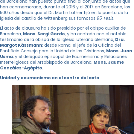
de Barcelona han puesto punto final al conjunto de actos que
han conmemorado, durante el 2016 y el 2017 en Barcelona, ​​los
500 años desde que el Dr. Martin Luther fijó en la puerta de la
iglesia del castillo de Wittenberg sus famosas
95 Tesis
.
El acto de clausura ha sido presidido por el obispo auxiliar de
Barcelona,
​​Mons. Sergi Gordo
, y ha contado con el notable
testimonio de la obispa de la Iglesia luterana alemana,
Dra.
Margot Kässmann
; desde Roma, el jefe de la Oficina del
Pontificio Consejo para la Unidad de los Cristianos,
Mons. Juan
Usma
; y el delegado episcopal de Ecumenismo y Relaciones
Interreligiosas del Arzobispado de Barcelona,
​​Mons. Jaume
González-Agàpito
.
Unidad y ecumenismo en el centro del acto