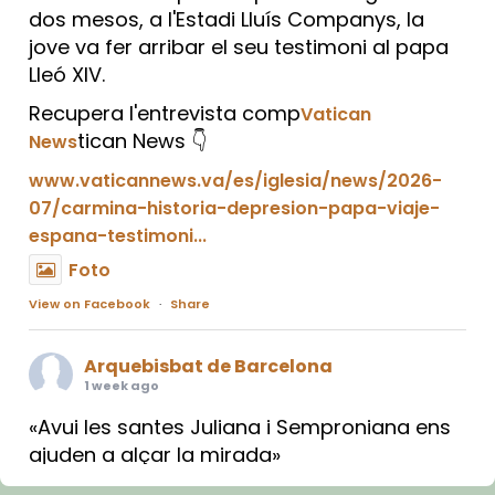
dos mesos, a l'Estadi Lluís Companys, la
jove va fer arribar el seu testimoni al papa
Lleó XIV.
Recupera l'entrevista comp
Vatican
tican News 👇
News
www.vaticannews.va/es/iglesia/news/2026-
07/carmina-historia-depresion-papa-viaje-
espana-testimoni...
Foto
View on Facebook
·
Share
Arquebisbat de Barcelona
1 week ago
«Avui les santes Juliana i Semproniana ens
ajuden a alçar la mirada»
Mons. Sergi Gordo, bisbe de Tortosa, ha