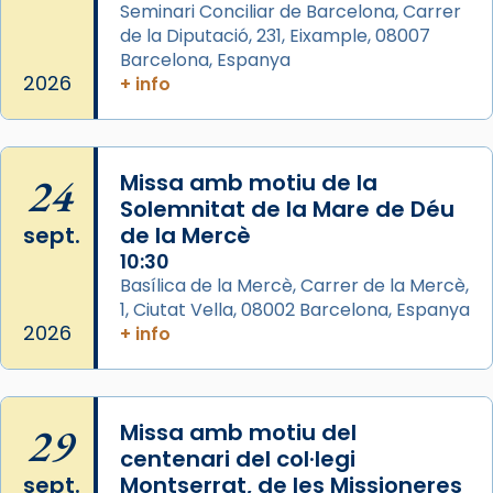
musulmanes fou venerat com a patró dels
Seminari Conciliar de Barcelona, Carrer
de la Diputació, 231, Eixample, 08007
Regnes castellans i més tard de tota
Barcelona, Espanya
Espanya.
2026
+ info
El seu sepulcre a Compostela fou un g
...
Ver más
Foto
24
Missa amb motiu de la
View on Facebook
·
Share
Solemnitat de la Mare de Déu
sept.
de la Mercè
10:30
Basílica de la Mercè, Carrer de la Mercè,
1, Ciutat Vella, 08002 Barcelona, Espanya
2026
+ info
29
Missa amb motiu del
centenari del col·legi
sept.
Montserrat, de les Missioneres