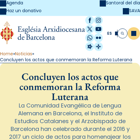
Agenda
Santoral del día
SAVA
Haz un donativo
Facebook
Instagram
X / Twitter
YouTube
ES
Me
Buscar
WhatsApp
Flickr
Radio Estel
Catalunya Cristi
Home
Noticias
Concluyen los actos que conmemoran la Reforma Luterana
Concluyen los actos que
conmemoran la Reforma
Luterana
La Comunidad Evangélica de Lengua
Alemana en Barcelona, el Instituto de
Estudios Catalanes y el Arzobispado de
Barcelona han celebrado durante el 2016 y
2017 un ciclo de actos para homenajear los