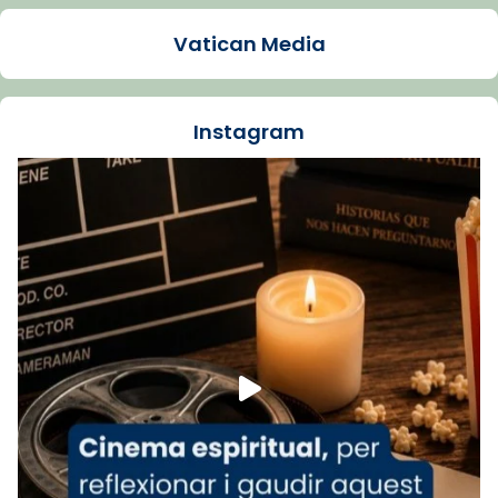
presidit aquest 27 de juliol la missa de Les
Vatican Media
Santes de Mataró.
🔗
tinyurl.com/cvu5jmbk
📸 J. Merino
Instagram
Foto
View on Facebook
·
Share
Arquebisbat de Barcelona
is at Catedral
de Barcelona.
1 week ago
Aquest dilluns, 27 de juliol, ha tingut lloc la
missa d’acció de gràcies en agraïment al
comitè organitzador de la visita apostòlica
del Sant Pare Lleó XIV a Barcelona, i als
col·laboradors, a la Catedral de Barcelona.
L’arquebisbe de Barcelona, el cardenal Joan