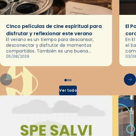
Cinco películas de cine espiritual para
El P
disfrutar y reflexionar este verano
cor
El verano es un tiempo para descansar,
En E
desconectar y disfrutar de momentos
el S
compartidos. También es una buena
comu
ocasión para dejarse llevar por una buena
05/08/2026
del 
03/0
historia y, a través del cine, reflexionar
sobre…
Ver todo