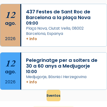
...
Ver más
Foto
12
437 Festes de Sant Roc de
Barcelona a la plaça Nova
View on Facebook
·
Share
ago.
09:00
Plaça Nova, Ciutat Vella, 08002
Barcelona, Espanya
2026
+ info
12
Pelegrinatge per a solters de
30 a 60 anys a Medjugorje
ago.
10:00
Medjugorje, Bòsnia i Herzegovina
2026
+ info
Eventos