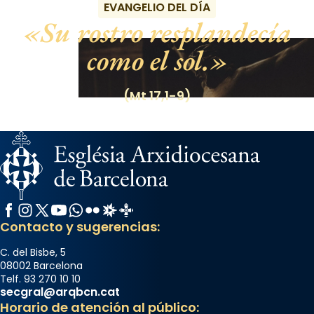
EVANGELIO DEL DÍA
Su rostro resplandecía
como el sol.
(Mt 17,1-9)
Facebook
Instagram
X / Twitter
YouTube
WhatsApp
Flickr
Radio Estel
Catalunya Cristiana
Contacto y sugerencias:
C. del Bisbe, 5
08002 Barcelona
Telf. 93 270 10 10
secgral@arqbcn.cat
Horario de atención al público: