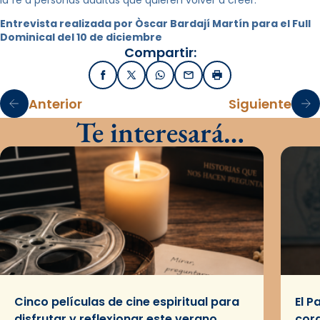
la fe a personas adultas que quieren volver a creer.
Entrevista realizada por Òscar Bardají Martín para el Full
Dominical del 10 de diciembre
Compartir:
Facebook
X / Twitter
WhatsApp
Email
Imprimir
Anterior
Siguiente
Te interesará…
Cinco películas de cine espiritual para
El P
disfrutar y reflexionar este verano
cor