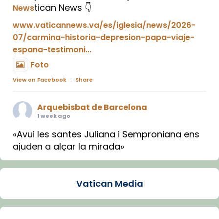
tican News 👇
News
www.vaticannews.va/es/iglesia/news/2026-
07/carmina-historia-depresion-papa-viaje-
espana-testimoni...
Foto
View on Facebook
·
Share
Arquebisbat de Barcelona
1 week ago
«Avui les santes Juliana i Semproniana ens
ajuden a alçar la mirada»
Mons. Sergi Gordo, bisbe de Tortosa, ha
presidit aquest 27 de juliol la missa de Les
Vatican Media
Santes de Mataró.
🔗
tinyurl.com/cvu5jmbk