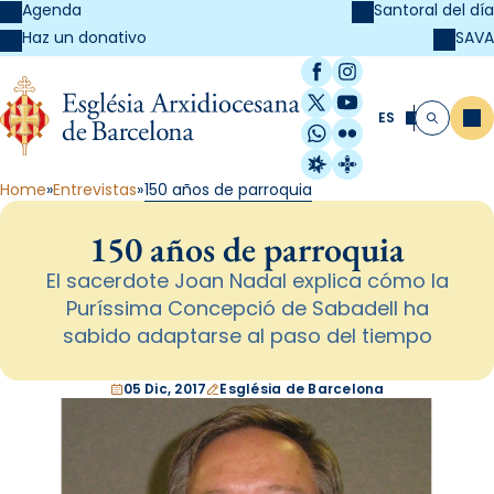
Agenda
Santoral del día
SAVA
Haz un donativo
Facebook
Instagram
X / Twitter
YouTube
ES
Me
Buscar
WhatsApp
Flickr
Radio Estel
Catalunya Cristi
Home
Entrevistas
150 años de parroquia
150 años de parroquia
El sacerdote Joan Nadal explica cómo la
Puríssima Concepció de Sabadell ha
sabido adaptarse al paso del tiempo
05 Dic, 2017
Església de Barcelona