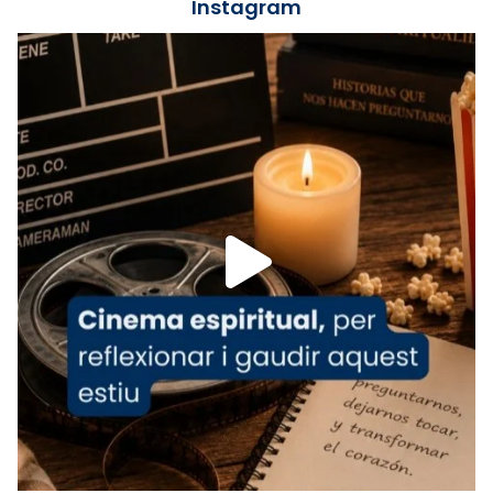
📸 J. Merino
Instagram
Foto
View on Facebook
·
Share
Arquebisbat de Barcelona
is at Catedral
de Barcelona.
1 week ago
Aquest dilluns, 27 de juliol, ha tingut lloc la
missa d’acció de gràcies en agraïment al
comitè organitzador de la visita apostòlica
del Sant Pare Lleó XIV a Barcelona, i als
col·laboradors, a la Catedral de Barcelona.
L’arquebisbe de Barcelona, el cardenal Joan
Josep Omella, ha presidit la missa i l’ha
concelebrat el bisbe auxiliar de Barcelona,
Mons. David Abadías.
📸 Dr. G. Simón