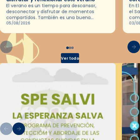
El verano es un tiempo para descansar,
En E
desconectar y disfrutar de momentos
el S
compartidos. También es una buena
comu
ocasión para dejarse llevar por una buena
05/08/2026
del 
03/0
historia y, a través del cine, reflexionar
sobre…
Ver todo