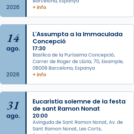
Barcelona, Espanya
comitè organitzador de la visita apostòlica
2026
+ info
del Sant Pare Lleó XIV a Barcelona, i als
col·laboradors, a la Catedral de Barcelona.
L’arquebisbe de Barcelona, el cardenal Joan
14
L'Assumpta a la Immaculada
Josep Omella, ha presidit la missa i l’ha
Concepció
concelebrat el bisbe auxiliar de Barcelona,
ago.
17:30
Mons. David Abadías.
Basílica de la Puríssima Concepció,
Carrer de Roger de Llúria, 70, Eixample,
📸 Dr. G. Simón
08009 Barcelona, Espanya
Foto
2026
+ info
View on Facebook
·
Share
Arquebisbat de Barcelona
31
Eucaristia solemne de la festa
2 weeks ago
de sant Ramon Nonat
ago.
Memòria de les santes Juliana i
20:00
Avinguda de Sant Ramon Nonat, Av. de
Semproniana, verges i màrtirs.
Sant Ramon Nonat, Les Corts,
Acompanyant la història de sant Cugat, a