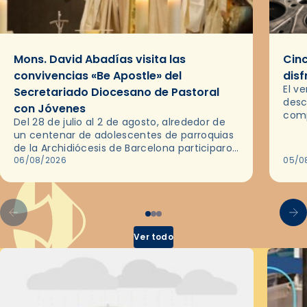
Mons. David Abadías visita las
Cinc
convivencias «Be Apostle» del
disf
El v
Secretariado Diocesano de Pastoral
desc
con Jóvenes
comp
Del 28 de julio al 2 de agosto, alrededor de
ocas
un centenar de adolescentes de parroquias
histo
de la Archidiócesis de Barcelona participaron
sobr
en las convivencias Be Apostle, organizadas
06/08/2026
05/0
por el Secretariado Diocesano…
Ver todo