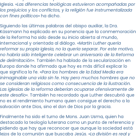
Iglesia. «
Las diferencias teológicas estuvieron acompañadas por
los prejuicios y los conflictos, y la religión fue instrumentalizada
con fines políticos
» ha dicho.
Siguiendo las últimas palabras del obispo auxiliar, la Dra.
Kässmann ha explicado en su ponencia que la conmemoración
de la Reforma ha sido desde su inicio abierta al mundo,
internacional y orientada al diálogo. «
Martin Luther quería
reformar su propia iglesia, no la quería separar. Por este motivo,
no habría sido inteligente celebrar un aniversario de la Reforma
de delimitación
«. También ha hablado de la secularización en
Europa donde ha afirmado que hoy es más difícil explicar lo
que significa la fe. «
Para los hombres de la Edad Media era
inimaginable una vida sin fe. Hay pero muchos hombres que no
se consideran religiosos como consecuencia de la ilustración.
Las iglesias de la reforma deberían ocuparse ofensivamente de
este desafío»
. También ha recordado que Luther descubrió que
no es el rendimiento humano quien consigue el derecho a la
salvación ante Dios, sino el don de Dios por la gracia.
Finalmente ha sido el turno de Mons. Juan Usma, quien ha
destacado la teología luterana como un punto de referencia y
pidiendo que hay que reconocer que aunque la sociedad está
lejos de la comunión que buscaba Jesús. «
La división es real y