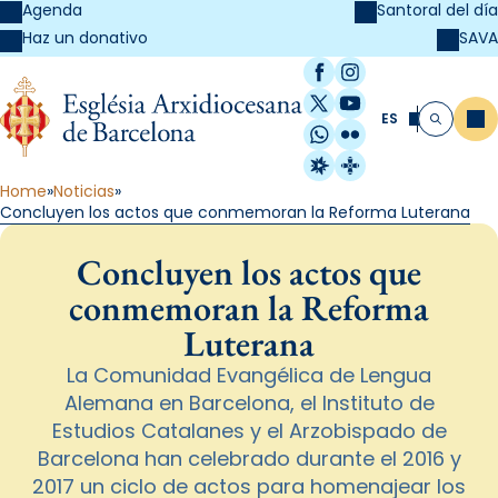
Agenda
Santoral del día
SAVA
Haz un donativo
Facebook
Instagram
X / Twitter
YouTube
ES
Me
Buscar
WhatsApp
Flickr
Radio Estel
Catalunya Cristi
Home
Noticias
Concluyen los actos que conmemoran la Reforma Luterana
Concluyen los actos que
conmemoran la Reforma
Luterana
La Comunidad Evangélica de Lengua
Alemana en Barcelona, el Instituto de
Estudios Catalanes y el Arzobispado de
Barcelona han celebrado durante el 2016 y
2017 un ciclo de actos para homenajear los