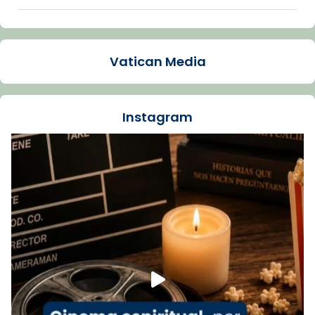
Arquebisbat de Barcelona
1 week ago
Vatican Media
La Carmina va patir depressió. Fa gairebé
dos mesos, a l'Estadi Lluís Companys, la
jove va fer arribar el seu testimoni al papa
Instagram
Lleó XIV.
Recupera l'entrevista comp
Vatican
tican News 👇
News
www.vaticannews.va/es/iglesia/news/2026-
07/carmina-historia-depresion-papa-viaje-
espana-testimoni...
Foto
View on Facebook
·
Share
Arquebisbat de Barcelona