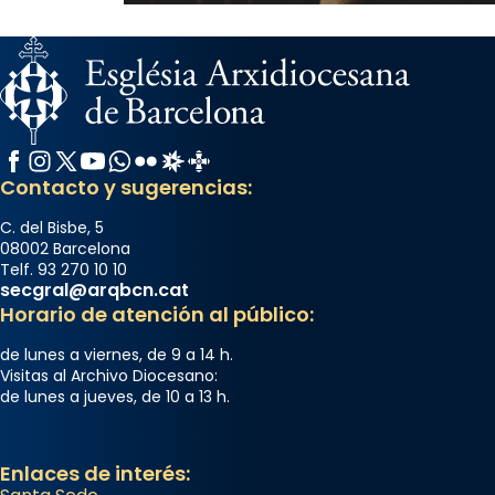
Facebook
Instagram
X / Twitter
YouTube
WhatsApp
Flickr
Radio Estel
Catalunya Cristiana
Contacto y sugerencias:
C. del Bisbe, 5
08002 Barcelona
Telf. 93 270 10 10
secgral@arqbcn.cat
Horario de atención al público:
de lunes a viernes, de 9 a 14 h.
Visitas al Archivo Diocesano:
de lunes a jueves, de 10 a 13 h.
Enlaces de interés: