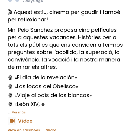
2 days ago
🎬 Aquest estiu, cinema per gaudir i també
per reflexionar!
Mn. Peio Sánchez proposa cinc pel·lícules
per a aquestes vacances. Històries per a
tots els públics que ens conviden a fer-nos
preguntes sobre l'acollida, la superació, la
convivència, la vocació i la nostra manera
de mirar els altres.
🍿 «El día de la revelación»
🍿 «Las locas del Obelisco»
🍿 «Viaje al país de los blancos»
🍿 «León XIV, e
...
Ver más
Vídeo
View on Facebook
·
Share