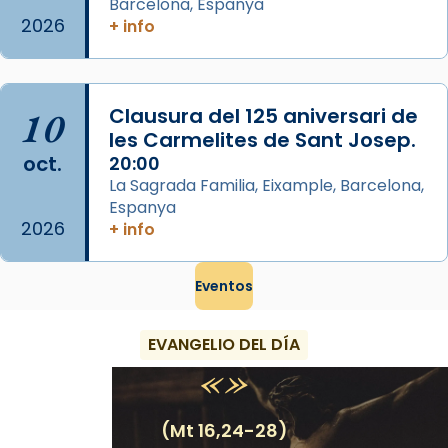
Barcelona, Espanya
partir de l’Edat Mitjana sorgeix la tradició
2026
+ info
que les santes Juliana (“relatiu a Júlia”) i
Semproniana (“relatiu a Semprònia =
eterna”) són deixebles seves. I l’any 1667, el
10
Clausura del 125 aniversari de
frare Joan Gaspar Roig, afirma en una obra
les Carmelites de Sant Josep.
que les santes són filles de l’antiga Iluro.
oct.
20:00
Mataró en reivindicarà les relíq
La Sagrada Familia, Eixample, Barcelona,
...
Ver más
Espanya
2026
Foto
+ info
View on Facebook
·
Share
Eventos
EVANGELIO DEL DÍA
(Mt 16,24-28)