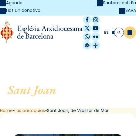
Agenda
Santoral del día
SAVA
Haz un donativo
Facebook
Instagram
X / Twitter
YouTube
ES
Me
Buscar
WhatsApp
Flickr
Radio Estel
Catalunya Cristi
Sant Joan
, de Vilassar de
Mar
Home
Las parroquias
Sant Joan, de Vilassar de Mar