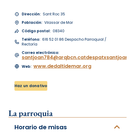
Dirección:
Sant Roc 35
Población:
Vilassar de Mar
Código postal:
08340
Teléfono:
616 52 01 86 Despacho Parroquial /
Rectoría
Correo electrónico:
santjoan784@arqbcn.catdespatxsantjoanv
www.dedaltidemar.org
Web:
Haz un donativo
La parroquia
Horario de misas