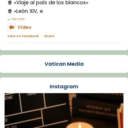
🍿 «Viaje al país de los blancos»
🍿 «León XIV, e
...
Ver más
Vídeo
View on Facebook
·
Share
Arquebisbat de Barcelona
1 week ago
Vatican Media
La Carmina va patir depressió. Fa gairebé
dos mesos, a l'Estadi Lluís Companys, la
jove va fer arribar el seu testimoni al papa
Instagram
Lleó XIV.
Recupera l'entrevista comp
Vatican
tican News 👇
News
www.vaticannews.va/es/iglesia/news/2026-
07/carmina-historia-depresion-papa-viaje-