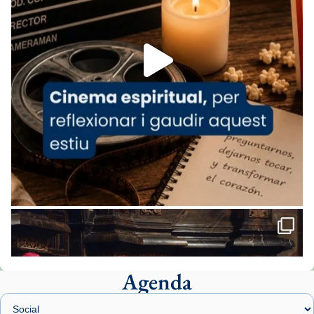
espana-testimoni...
Foto
View on Facebook
·
Share
Arquebisbat de Barcelona
2 weeks ago
«Avui les santes Juliana i Semproniana ens
ajuden a alçar la mirada»
Mons. Sergi Gordo, bisbe de Tortosa, ha
presidit aquest 27 de juliol la missa de Les
Santes de Mataró.
🔗
tinyurl.com/cvu5jmbk
📸 J. Merino
Agenda
Foto
View on Facebook
·
Share