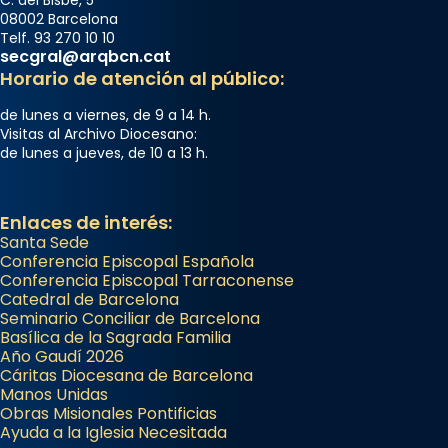
C. del Bisbe, 5
Arquebisbat de Barcelona
08002 Barcelona
2 weeks ago
Telf. 93 270 10 10
secgral@arqbcn.cat
Memòria de les santes Juliana i
Horario de atención al público:
Semproniana, verges i màrtirs.
de lunes a viernes, de 9 a 14 h.
Acompanyant la història de sant Cugat, a
Visitas al Archivo Diocesano:
de lunes a jueves, de 10 a 13 h.
partir de l’Edat Mitjana sorgeix la tradició
que les santes Juliana (“relatiu a Júlia”) i
Semproniana (“relatiu a Semprònia =
Enlaces de interés:
eterna”) són deixebles seves. I l’any 1667, el
Santa Sede
frare Joan Gaspar Roig, afirma en una obra
Conferencia Episcopal Española
Conferencia Episcopal Tarraconense
que les santes són filles de l’antiga Iluro.
Catedral de Barcelona
Mataró en reivindicarà les relíq
Seminario Conciliar de Barcelona
...
Basílica de la Sagrada Familia
Ver más
Año Gaudí 2026
Foto
Cáritas Diocesana de Barcelona
Manos Unidas
View on Facebook
·
Share
Obras Misionales Pontificias
Ayuda a la Iglesia Necesitada