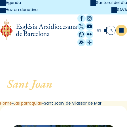
Agenda
Santoral del día
SAVA
Haz un donativo
Facebook
Instagram
X / Twitter
YouTube
ES
Me
Buscar
WhatsApp
Flickr
Radio Estel
Catalunya Cristi
Sant Joan
, de Vilassar de
Mar
Home
Las parroquias
Sant Joan, de Vilassar de Mar