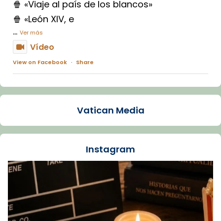
🍿 «Viaje al país de los blancos»
🍿 «León XIV, e
...
Ver más
Vídeo
View on Facebook
·
Share
Arquebisbat de Barcelona
1 week ago
Vatican Media
La Carmina va patir depressió. Fa gairebé
dos mesos, a l'Estadi Lluís Companys, la
jove va fer arribar el seu testimoni al papa
Instagram
Lleó XIV.
Recupera l'entrevista comp
Vatican
tican News 👇
News
www.vaticannews.va/es/iglesia/news/2026-
07/carmina-historia-depresion-papa-viaje-