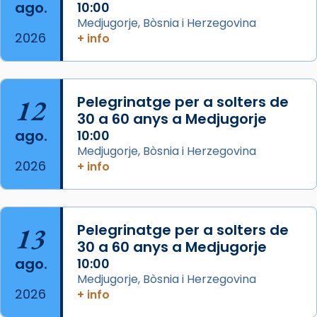
ago.
10:00
Arquebisbat de Barcelona
Medjugorje, Bòsnia i Herzegovina
2 weeks ago
2026
+ info
Memòria de les santes Juliana i
Semproniana, verges i màrtirs.
Acompanyant la història de sant Cugat, a
12
Pelegrinatge per a solters de
partir de l’Edat Mitjana sorgeix la tradició
30 a 60 anys a Medjugorje
que les santes Juliana (“relatiu a Júlia”) i
ago.
10:00
Semproniana (“relatiu a Semprònia =
Medjugorje, Bòsnia i Herzegovina
eterna”) són deixebles seves. I l’any 1667, el
2026
+ info
frare Joan Gaspar Roig, afirma en una obra
que les santes són filles de l’antiga Iluro.
Mataró en reivindicarà les relíq
13
Pelegrinatge per a solters de
...
Ver más
30 a 60 anys a Medjugorje
Foto
ago.
10:00
Medjugorje, Bòsnia i Herzegovina
View on Facebook
·
Share
2026
+ info