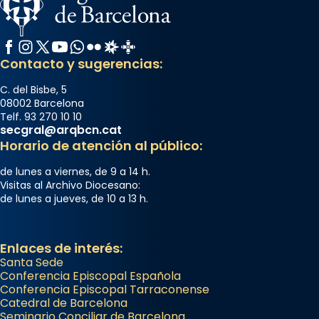
Facebook
Instagram
X / Twitter
YouTube
WhatsApp
Flickr
Radio Estel
Catalunya Cristiana
Contacto y sugerencias:
C. del Bisbe, 5
08002 Barcelona
Telf. 93 270 10 10
secgral@arqbcn.cat
Horario de atención al público:
de lunes a viernes, de 9 a 14 h.
Visitas al Archivo Diocesano:
de lunes a jueves, de 10 a 13 h.
Enlaces de interés:
Santa Sede
Conferencia Episcopal Española
Conferencia Episcopal Tarraconense
Catedral de Barcelona
Seminario Conciliar de Barcelona