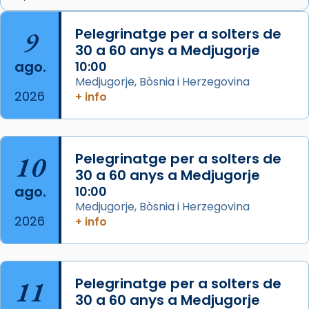
Arquebisbat de Barcelona
is at Catedral
9
Pelegrinatge per a solters de
de Barcelona.
30 a 60 anys a Medjugorje
2 weeks ago
ago.
10:00
Aquest dilluns, 27 de juliol, ha tingut lloc la
Medjugorje, Bòsnia i Herzegovina
missa d’acció de gràcies en agraïment al
2026
+ info
comitè organitzador de la visita apostòlica
del Sant Pare Lleó XIV a Barcelona, i als
col·laboradors, a la Catedral de Barcelona.
10
Pelegrinatge per a solters de
L’arquebisbe de Barcelona, el cardenal Joan
30 a 60 anys a Medjugorje
Josep Omella, ha presidit la missa i l’ha
ago.
10:00
concelebrat el bisbe auxiliar de Barcelona,
Medjugorje, Bòsnia i Herzegovina
Mons. David Abadías.
2026
+ info
📸 Dr. G. Simón
Foto
11
Pelegrinatge per a solters de
View on Facebook
·
Share
30 a 60 anys a Medjugorje