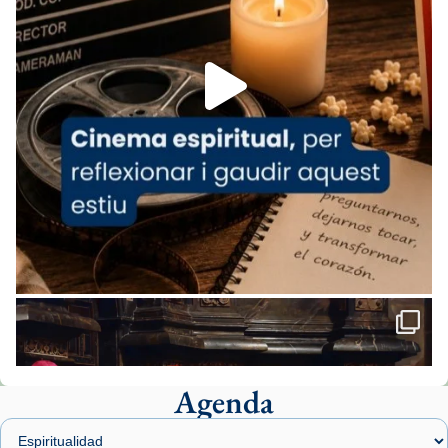
espana-testimoni...
Foto
View on Facebook
·
Share
Arquebisbat de Barcelona
1 week ago
«Avui les santes Juliana i Semproniana ens
ajuden a alçar la mirada»
Mons. Sergi Gordo, bisbe de Tortosa, ha
presidit aquest 27 de juliol la missa de Les
Santes de Mataró.
🔗
tinyurl.com/cvu5jmbk
📸 J. Merino
Agenda
Foto
View on Facebook
·
Share