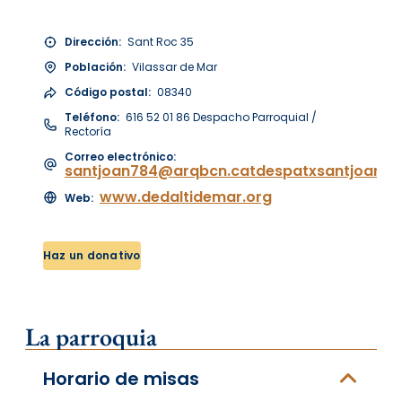
Dirección:
Sant Roc 35
Población:
Vilassar de Mar
Código postal:
08340
Teléfono:
616 52 01 86 Despacho Parroquial /
Rectoría
Correo electrónico:
santjoan784@arqbcn.catdespatxsantjoanv
www.dedaltidemar.org
Web:
Haz un donativo
La parroquia
Horario de misas