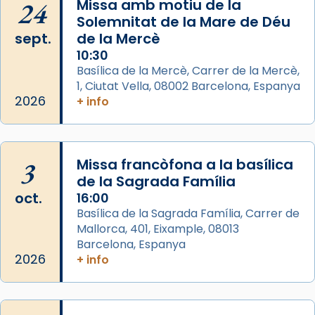
24
Missa amb motiu de la
Arquebisbat de Barcelona
Solemnitat de la Mare de Déu
2 weeks ago
sept.
de la Mercè
Memòria de les santes Juliana i
10:30
Semproniana, verges i màrtirs.
Basílica de la Mercè, Carrer de la Mercè,
1, Ciutat Vella, 08002 Barcelona, Espanya
Acompanyant la història de sant Cugat, a
2026
+ info
partir de l’Edat Mitjana sorgeix la tradició
que les santes Juliana (“relatiu a Júlia”) i
Semproniana (“relatiu a Semprònia =
3
Missa francòfona a la basílica
eterna”) són deixebles seves. I l’any 1667, el
de la Sagrada Família
frare Joan Gaspar Roig, afirma en una obra
oct.
16:00
que les santes són filles de l’antiga Iluro.
Basílica de la Sagrada Família, Carrer de
Mataró en reivindicarà les relíq
Mallorca, 401, Eixample, 08013
...
Ver más
Barcelona, Espanya
Foto
2026
+ info
View on Facebook
·
Share