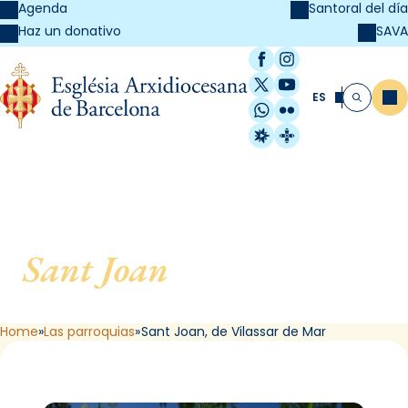
Agenda
Santoral del día
SAVA
Haz un donativo
Facebook
Instagram
X / Twitter
YouTube
ES
Me
Buscar
WhatsApp
Flickr
Radio Estel
Catalunya Cristi
Sant Joan
, de Vilassar de
Mar
Home
Las parroquias
Sant Joan, de Vilassar de Mar