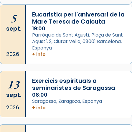
Arquebisbat de Barcelona
is at Catedral
5
Eucaristia per l'aniversari de la
de Barcelona.
Mare Teresa de Calcuta
2 weeks ago
sept.
19:00
Aquest dilluns, 27 de juliol, ha tingut lloc la
Parròquia de Sant Agustí, Plaça de Sant
missa d’acció de gràcies en agraïment al
Agustí, 2, Ciutat Vella, 08001 Barcelona,
comitè organitzador de la visita apostòlica
Espanya
del Sant Pare Lleó XIV a Barcelona, i als
2026
+ info
col·laboradors, a la Catedral de Barcelona.
L’arquebisbe de Barcelona, el cardenal Joan
Josep Omella, ha presidit la missa i l’ha
13
Exercicis espirituals a
concelebrat el bisbe auxiliar de Barcelona,
seminaristes de Saragossa
Mons. David Abadías.
sept.
08:00
Saragossa, Zaragoza, Espanya
📸 Dr. G. Simón
2026
+ info
Foto
View on Facebook
·
Share