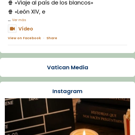
🍿 «Viaje al país de los blancos»
🍿 «León XIV, e
...
Ver más
Vídeo
View on Facebook
·
Share
Arquebisbat de Barcelona
1 week ago
Vatican Media
La Carmina va patir depressió. Fa gairebé
dos mesos, a l'Estadi Lluís Companys, la
jove va fer arribar el seu testimoni al papa
Instagram
Lleó XIV.
Recupera l'entrevista comp
Vatican
tican News 👇
News
www.vaticannews.va/es/iglesia/news/2026-
07/carmina-historia-depresion-papa-viaje-