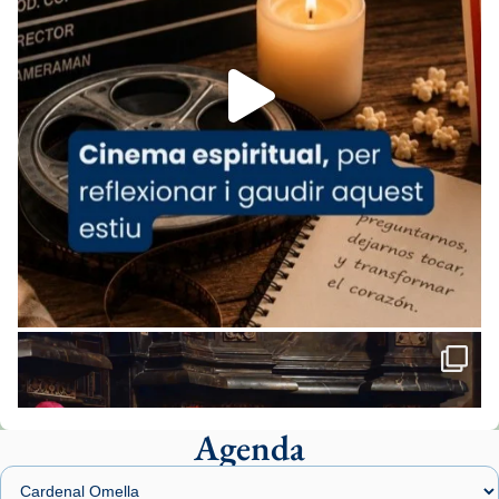
espana-testimoni...
Foto
View on Facebook
·
Share
Arquebisbat de Barcelona
2 weeks ago
«Avui les santes Juliana i Semproniana ens
ajuden a alçar la mirada»
Mons. Sergi Gordo, bisbe de Tortosa, ha
presidit aquest 27 de juliol la missa de Les
Santes de Mataró.
🔗
tinyurl.com/cvu5jmbk
📸 J. Merino
Agenda
Foto
View on Facebook
·
Share