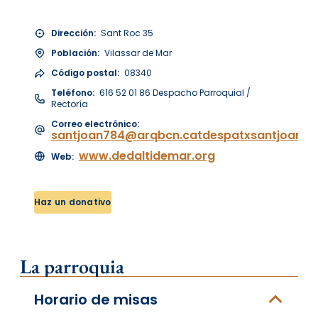
Dirección:
Sant Roc 35
Población:
Vilassar de Mar
Código postal:
08340
Teléfono:
616 52 01 86 Despacho Parroquial /
Rectoría
Correo electrónico:
santjoan784@arqbcn.catdespatxsantjoanv
www.dedaltidemar.org
Web:
Haz un donativo
La parroquia
Horario de misas