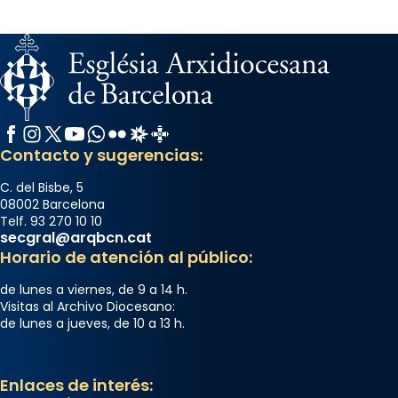
Facebook
Instagram
X / Twitter
YouTube
WhatsApp
Flickr
Radio Estel
Catalunya Cristiana
Contacto y sugerencias:
C. del Bisbe, 5
08002 Barcelona
Telf. 93 270 10 10
secgral@arqbcn.cat
Horario de atención al público:
de lunes a viernes, de 9 a 14 h.
Visitas al Archivo Diocesano:
de lunes a jueves, de 10 a 13 h.
Enlaces de interés: