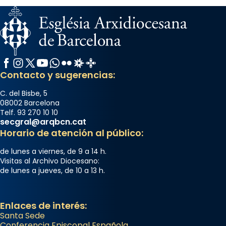
Arquebisbat de Barcelona
2 weeks ago
Memòria de les santes Juliana i
Semproniana, verges i màrtirs.
Facebook
Instagram
X / Twitter
YouTube
WhatsApp
Flickr
Radio Estel
Catalunya Cristiana
Acompanyant la història de sant Cugat, a
Contacto y sugerencias:
partir de l’Edat Mitjana sorgeix la tradició
que les santes Juliana (“relatiu a Júlia”) i
C. del Bisbe, 5
08002 Barcelona
Semproniana (“relatiu a Semprònia =
Telf. 93 270 10 10
eterna”) són deixebles seves. I l’any 1667, el
secgral@arqbcn.cat
frare Joan Gaspar Roig, afirma en una obra
Horario de atención al público:
que les santes són filles de l’antiga Iluro.
de lunes a viernes, de 9 a 14 h.
Mataró en reivindicarà les relíq
Visitas al Archivo Diocesano:
...
Ver más
de lunes a jueves, de 10 a 13 h.
Foto
View on Facebook
·
Share
Enlaces de interés:
Santa Sede
Conferencia Episcopal Española