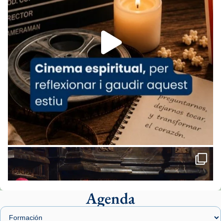
espana-testimoni...
Foto
View on Facebook
·
Share
Arquebisbat de Barcelona
1 week ago
«Avui les santes Juliana i Semproniana ens
ajuden a alçar la mirada»
Mons. Sergi Gordo, bisbe de Tortosa, ha
presidit aquest 27 de juliol la missa de Les
Santes de Mataró.
🔗
tinyurl.com/cvu5jmbk
📸 J. Merino
Agenda
Foto
View on Facebook
·
Share