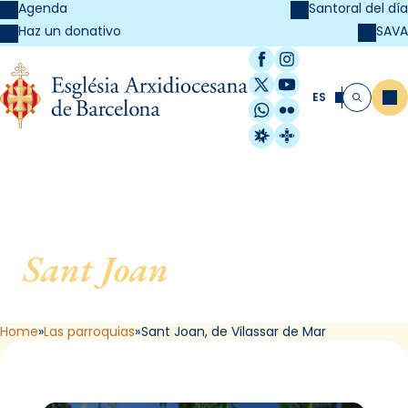
Agenda
Santoral del día
SAVA
Haz un donativo
Facebook
Instagram
X / Twitter
YouTube
ES
Me
Buscar
WhatsApp
Flickr
Radio Estel
Catalunya Cristi
Sant Joan
, de Vilassar de
Mar
Home
Las parroquias
Sant Joan, de Vilassar de Mar