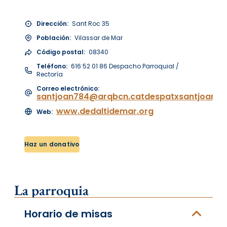
Dirección:
Sant Roc 35
Población:
Vilassar de Mar
Código postal:
08340
Teléfono:
616 52 01 86 Despacho Parroquial /
Rectoría
Correo electrónico:
santjoan784@arqbcn.catdespatxsantjoanv
www.dedaltidemar.org
Web:
Haz un donativo
La parroquia
Horario de misas