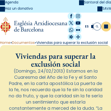
Agenda
Santoral del día
SAVA
Haz un donativo
Facebook
Instagram
X / Twitter
YouTube
ES
Me
Buscar
WhatsApp
Flickr
Radio Estel
Catalunya Cristi
Home
Documentos
Viviendas para superar la exclusión social
Viviendas para superar la
exclusión social
(Domingo, 24/02/2013) Estamos en la
Cuaresma del Año de la Fe y el Santo
Padre, en la carta apostólica La puerta de
la fe, nos recuerda que la fe sin la caridad
no da fruto, y que la caridad sin la fe sería
un sentimiento que estaría
constantemente a merced de la duda. “La