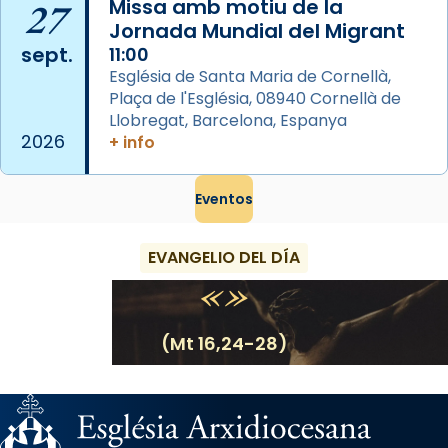
27
Missa amb motiu de la
que les santes són filles de l’antiga Iluro.
Jornada Mundial del Migrant
Mataró en reivindicarà les relíq
sept.
11:00
...
Ver más
Església de Santa Maria de Cornellà,
Foto
Plaça de l'Església, 08940 Cornellà de
Llobregat, Barcelona, Espanya
View on Facebook
·
Share
2026
+ info
Eventos
EVANGELIO DEL DÍA
(Mt 16,24-28)