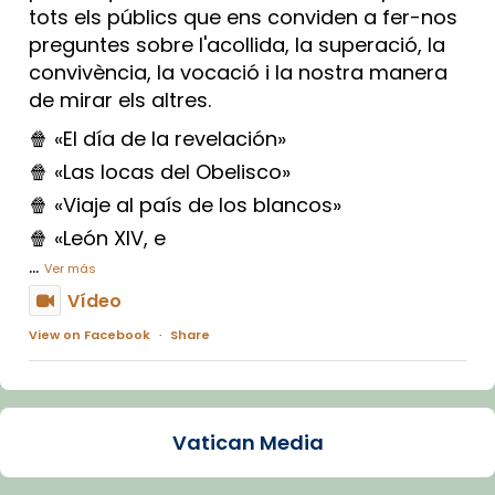
tots els públics que ens conviden a fer-nos
preguntes sobre l'acollida, la superació, la
convivència, la vocació i la nostra manera
de mirar els altres.
🍿 «El día de la revelación»
🍿 «Las locas del Obelisco»
🍿 «Viaje al país de los blancos»
🍿 «León XIV, e
...
Ver más
Vídeo
View on Facebook
·
Share
Arquebisbat de Barcelona
1 week ago
Vatican Media
La Carmina va patir depressió. Fa gairebé
dos mesos, a l'Estadi Lluís Companys, la