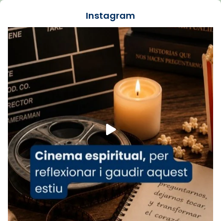
jove va fer arribar el seu testimoni al papa
Instagram
Lleó XIV.
Recupera l'entrevista comp
Vatican
tican News 👇
News
www.vaticannews.va/es/iglesia/news/2026-
07/carmina-historia-depresion-papa-viaje-
espana-testimoni...
Foto
View on Facebook
·
Share
Arquebisbat de Barcelona
1 week ago
«Avui les santes Juliana i Semproniana ens
ajuden a alçar la mirada»
Mons. Sergi Gordo, bisbe de Tortosa, ha
presidit aquest 27 de juliol la missa de Les