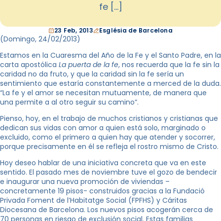
fe […]
23 Feb, 2013
Església de Barcelona
(Domingo, 24/02/2013)
Estamos en la Cuaresma del Año de la Fe y el Santo Padre, en la
carta apostólica
La puerta de la fe
, nos recuerda que la fe sin la
caridad no da fruto, y que la caridad sin la fe sería un
sentimiento que estaría constantemente a merced de la duda.
“La fe y el amor se necesitan mutuamente, de manera que
una permite a al otro seguir su camino”.
Pienso, hoy, en el trabajo de muchos cristianos y cristianas que
dedican sus vidas con amor a quien está solo, marginado o
excluido, como el primero a quien hay que atender y socorrer,
porque precisamente en él se refleja el rostro mismo de Cristo.
Hoy deseo hablar de una iniciativa concreta que va en este
sentido. El pasado mes de noviembre tuve el gozo de bendecir
e inaugurar una nueva promoción de viviendas –
concretamente 19 pisos- construidos gracias a la Fundació
Privada Foment de l’Habitatge Social (FPFHS) y Cáritas
Diocesana de Barcelona. Los nuevos pisos acogerán cerca de
70 personas en riesgo de exclusión social. Estas familias