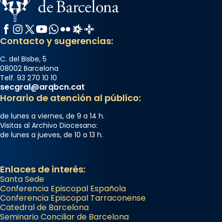
Facebook
Instagram
X / Twitter
YouTube
WhatsApp
Flickr
Radio Estel
Catalunya Cristiana
Contacto y sugerencias:
C. del Bisbe, 5
08002 Barcelona
Telf. 93 270 10 10
secgral@arqbcn.cat
Horario de atención al público:
de lunes a viernes, de 9 a 14 h.
Visitas al Archivo Diocesano:
de lunes a jueves, de 10 a 13 h.
Enlaces de interés:
Santa Sede
Conferencia Episcopal Española
Conferencia Episcopal Tarraconense
Catedral de Barcelona
Seminario Conciliar de Barcelona