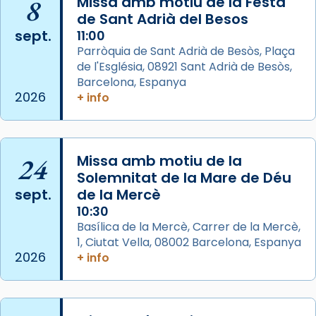
8
Missa amb motiu de la Festa
concelebrat el bisbe auxiliar de Barcelona,
de Sant Adrià del Besos
Mons. David Abadías.
sept.
11:00
Parròquia de Sant Adrià de Besòs, Plaça
📸 Dr. G. Simón
de l'Església, 08921 Sant Adrià de Besòs,
Foto
Barcelona, Espanya
2026
+ info
View on Facebook
·
Share
Arquebisbat de Barcelona
2 weeks ago
24
Missa amb motiu de la
Memòria de les santes Juliana i
Solemnitat de la Mare de Déu
sept.
de la Mercè
Semproniana, verges i màrtirs.
10:30
Acompanyant la història de sant Cugat, a
Basílica de la Mercè, Carrer de la Mercè,
partir de l’Edat Mitjana sorgeix la tradició
1, Ciutat Vella, 08002 Barcelona, Espanya
que les santes Juliana (“relatiu a Júlia”) i
2026
+ info
Semproniana (“relatiu a Semprònia =
eterna”) són deixebles seves. I l’any 1667, el
frare Joan Gaspar Roig, afirma en una obra