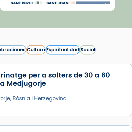
ebraciones
Cultura
Espiritualidad
Social
rinatge per a solters de 30 a 60
Síguenos en Instagram
 a Medjugorje
Cargar más...
rje, Bòsnia i Herzegovina