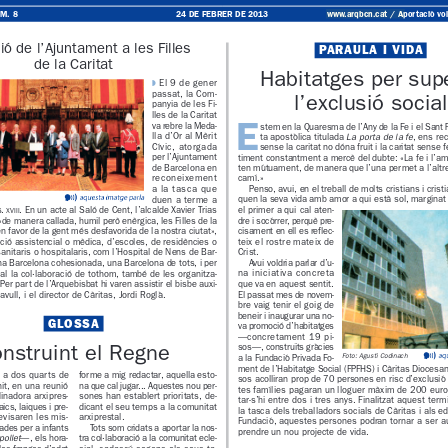
www.arqbcn.cat
 / Aportaci