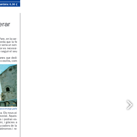
ó voluntària: 0,30 