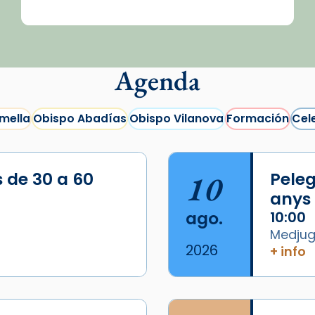
Agenda
mella
Obispo Abadías
Obispo Vilanova
Formación
Cel
s de 30 a 60
10
Peleg
anys
ago.
10:00
Medjugo
2026
+ info
/2026-