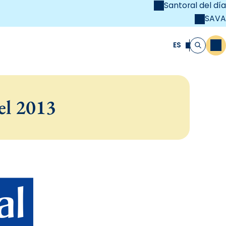
Santoral del día
SAVA
el
unya Cristiana
ES
M
Buscar
el 2013