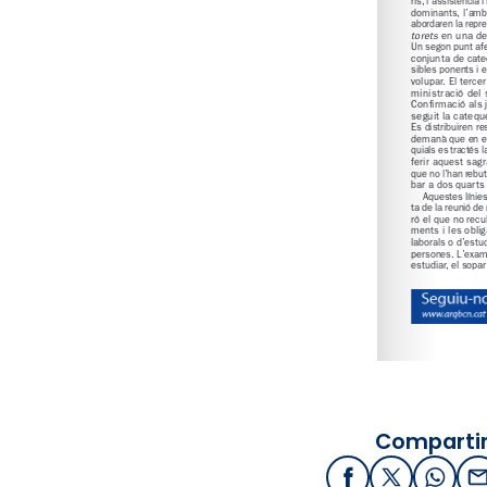
Compartir
Facebook
X / Twitter
What
E