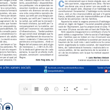
1/4
:
sApp
mail
Imprimir