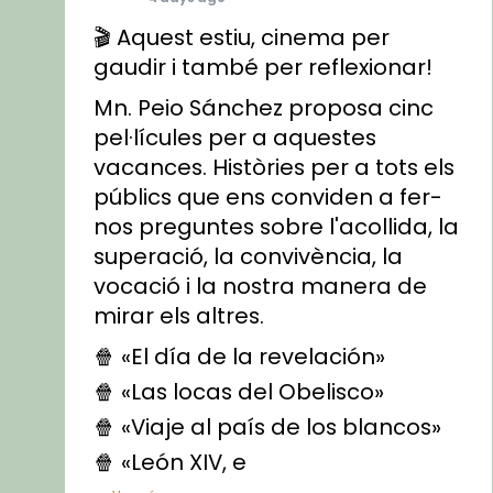
🎬 Aquest estiu, cinema per
gaudir i també per reflexionar!
Mn. Peio Sánchez proposa cinc
pel·lícules per a aquestes
vacances. Històries per a tots els
públics que ens conviden a fer-
nos preguntes sobre l'acollida, la
superació, la convivència, la
vocació i la nostra manera de
mirar els altres.
🍿 «El día de la revelación»
🍿 «Las locas del Obelisco»
🍿 «Viaje al país de los blancos»
🍿 «León XIV, e
...