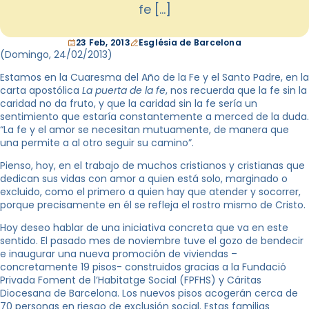
fe […]
23 Feb, 2013
Església de Barcelona
(Domingo, 24/02/2013)
Estamos en la Cuaresma del Año de la Fe y el Santo Padre, en la
carta apostólica
La puerta de la fe
, nos recuerda que la fe sin la
caridad no da fruto, y que la caridad sin la fe sería un
sentimiento que estaría constantemente a merced de la duda.
“La fe y el amor se necesitan mutuamente, de manera que
una permite a al otro seguir su camino”.
Pienso, hoy, en el trabajo de muchos cristianos y cristianas que
dedican sus vidas con amor a quien está solo, marginado o
excluido, como el primero a quien hay que atender y socorrer,
porque precisamente en él se refleja el rostro mismo de Cristo.
Hoy deseo hablar de una iniciativa concreta que va en este
sentido. El pasado mes de noviembre tuve el gozo de bendecir
e inaugurar una nueva promoción de viviendas –
concretamente 19 pisos- construidos gracias a la Fundació
Privada Foment de l’Habitatge Social (FPFHS) y Cáritas
Diocesana de Barcelona. Los nuevos pisos acogerán cerca de
70 personas en riesgo de exclusión social. Estas familias