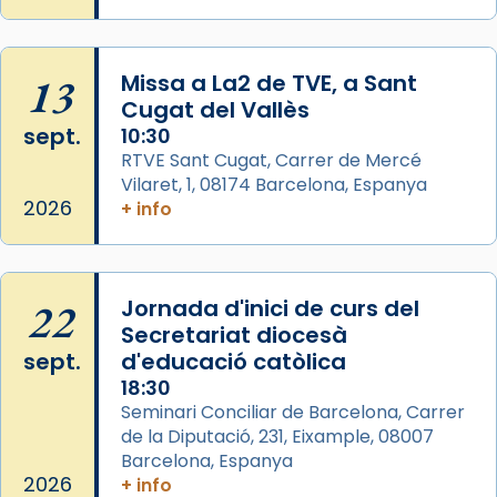
concelebrat el bisbe auxiliar de Barcelona,
Mons. David Abadías.
13
Missa a La2 de TVE, a Sant
📸 Dr. G. Simón
Cugat del Vallès
Foto
sept.
10:30
View on Facebook
·
Share
RTVE Sant Cugat, Carrer de Mercé
Vilaret, 1, 08174 Barcelona, Espanya
2026
+ info
Arquebisbat de Barcelona
2 weeks ago
Memòria de les santes Juliana i
Semproniana, verges i màrtirs.
22
Jornada d'inici de curs del
Secretariat diocesà
Acompanyant la història de sant Cugat, a
sept.
d'educació catòlica
partir de l’Edat Mitjana sorgeix la tradició
18:30
que les santes Juliana (“relatiu a Júlia”) i
Seminari Conciliar de Barcelona, Carrer
Semproniana (“relatiu a Semprònia =
de la Diputació, 231, Eixample, 08007
eterna”) són deixebles seves. I l’any 1667, el
Barcelona, Espanya
frare Joan Gaspar Roig, afirma en una obra
2026
+ info