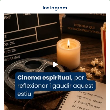
jove va fer arribar el seu testimoni al papa
Instagram
Lleó XIV.
Recupera l'entrevista comp
Vatican
tican News 👇
News
www.vaticannews.va/es/iglesia/news/2026-
07/carmina-historia-depresion-papa-viaje-
espana-testimoni...
Foto
View on Facebook
·
Share
Arquebisbat de Barcelona
1 week ago
«Avui les santes Juliana i Semproniana ens
ajuden a alçar la mirada»
Mons. Sergi Gordo, bisbe de Tortosa, ha
presidit aquest 27 de juliol la missa de Les