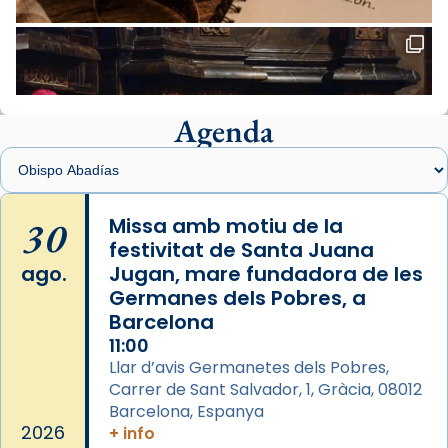
Santes de Mataró.
🔗
tinyurl.com/cvu5jmbk
📸 J. Merino
Agenda
Foto
View on Facebook
·
Share
Arquebisbat de Barcelona
is at Catedral
30
Missa amb motiu de la
de Barcelona.
festivitat de Santa Juana
2 weeks ago
ago.
Jugan, mare fundadora de les
Aquest dilluns, 27 de juliol, ha tingut lloc la
Germanes dels Pobres, a
missa d’acció de gràcies en agraïment al
Barcelona
comitè organitzador de la visita apostòlica
11:00
del Sant Pare Lleó XIV a Barcelona, i als
Llar d’avis Germanetes dels Pobres,
col·laboradors, a la Catedral de Barcelona.
Carrer de Sant Salvador, 1, Gràcia, 08012
Barcelona, Espanya
L’arquebisbe de Barcelona, el cardenal Joan
2026
+ info
Josep Omella, ha presidit la missa i l’ha