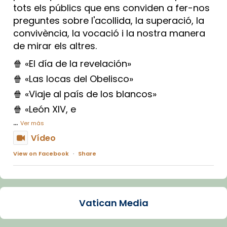
tots els públics que ens conviden a fer-nos
preguntes sobre l'acollida, la superació, la
convivència, la vocació i la nostra manera
de mirar els altres.
🍿 «El día de la revelación»
🍿 «Las locas del Obelisco»
🍿 «Viaje al país de los blancos»
🍿 «León XIV, e
...
Ver más
Vídeo
View on Facebook
·
Share
Arquebisbat de Barcelona
1 week ago
Vatican Media
La Carmina va patir depressió. Fa gairebé
dos mesos, a l'Estadi Lluís Companys, la