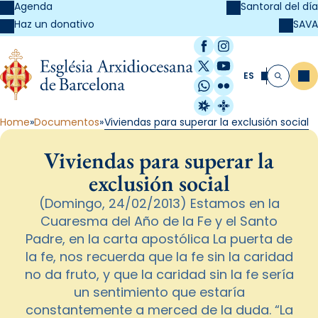
Agenda
Santoral del día
SAVA
Haz un donativo
Facebook
Instagram
X / Twitter
YouTube
ES
Me
Buscar
WhatsApp
Flickr
Radio Estel
Catalunya Cristi
Home
Documentos
Viviendas para superar la exclusión social
Viviendas para superar la
exclusión social
(Domingo, 24/02/2013) Estamos en la
Cuaresma del Año de la Fe y el Santo
Padre, en la carta apostólica La puerta de
la fe, nos recuerda que la fe sin la caridad
no da fruto, y que la caridad sin la fe sería
un sentimiento que estaría
constantemente a merced de la duda. “La