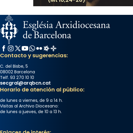
Facebook
Instagram
X / Twitter
YouTube
WhatsApp
Flickr
Radio Estel
Catalunya Cristiana
Contacto y sugerencias:
C. del Bisbe, 5
08002 Barcelona
Telf. 93 270 10 10
secgral@arqbcn.cat
Horario de atención al público:
de lunes a viernes, de 9 a 14 h.
Visitas al Archivo Diocesano:
de lunes a jueves, de 10 a 13 h.
Enlaces de interés: