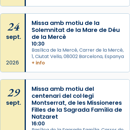
que les santes són filles de l’antiga Iluro.
Mataró en reivindicarà les relíq
...
Ver más
24
Missa amb motiu de la
Foto
Solemnitat de la Mare de Déu
sept.
de la Mercè
View on Facebook
·
Share
10:30
Basílica de la Mercè, Carrer de la Mercè,
1, Ciutat Vella, 08002 Barcelona, Espanya
2026
+ info
29
Missa amb motiu del
centenari del col·legi
sept.
Montserrat, de les Missioneres
Filles de la Sagrada Família de
Natzaret
16:00
Basílica de la Sagrada Família, Carrer de