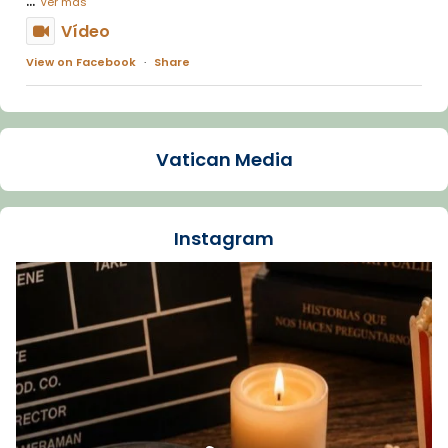
Ver más
Vídeo
View on Facebook
·
Share
Arquebisbat de Barcelona
1 week ago
Vatican Media
La Carmina va patir depressió. Fa gairebé
dos mesos, a l'Estadi Lluís Companys, la
jove va fer arribar el seu testimoni al papa
Instagram
Lleó XIV.
Recupera l'entrevista comp
Vatican
tican News 👇
News
www.vaticannews.va/es/iglesia/news/2026-
07/carmina-historia-depresion-papa-viaje-
espana-testimoni...
Foto