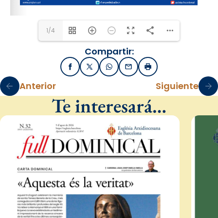
1/4
Compartir:
Facebook
X / Twitter
WhatsApp
Email
Imprimir
Anterior
Siguiente
Te interesará…