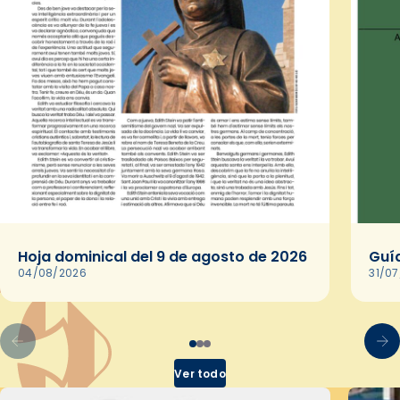
Hoja dominical del 9 de agosto de 2026
Guía
04/08/2026
31/0
Ver todo