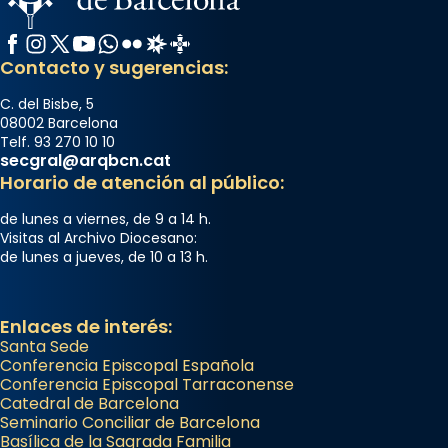
Facebook
Instagram
X / Twitter
YouTube
WhatsApp
Flickr
Radio Estel
Catalunya Cristiana
Contacto y sugerencias:
C. del Bisbe, 5
08002 Barcelona
Telf. 93 270 10 10
secgral@arqbcn.cat
Horario de atención al público:
de lunes a viernes, de 9 a 14 h.
Visitas al Archivo Diocesano:
de lunes a jueves, de 10 a 13 h.
Enlaces de interés:
Santa Sede
Conferencia Episcopal Española
Conferencia Episcopal Tarraconense
Catedral de Barcelona
Seminario Conciliar de Barcelona
Basílica de la Sagrada Familia