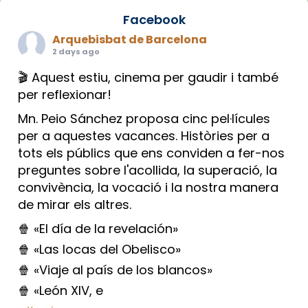
Facebook
Arquebisbat de Barcelona
2 days ago
🎬 Aquest estiu, cinema per gaudir i també
per reflexionar!
Mn. Peio Sánchez proposa cinc pel·lícules
per a aquestes vacances. Històries per a
tots els públics que ens conviden a fer-nos
preguntes sobre l'acollida, la superació, la
convivència, la vocació i la nostra manera
de mirar els altres.
🍿 «El día de la revelación»
🍿 «Las locas del Obelisco»
🍿 «Viaje al país de los blancos»
🍿 «León XIV, e
...