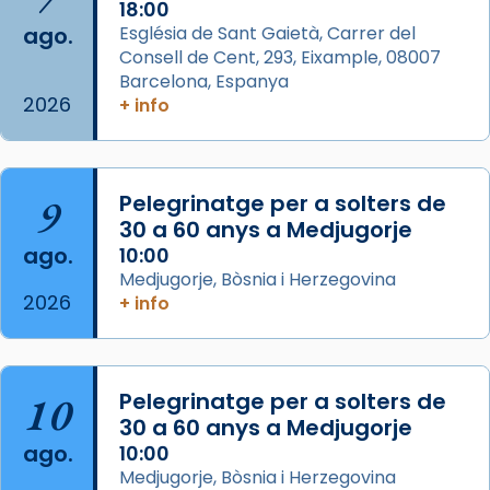
2 weeks ago
18:00
ago.
Església de Sant Gaietà, Carrer del
Aquest dilluns, 27 de juliol, ha tingut lloc la
Consell de Cent, 293, Eixample, 08007
missa d’acció de gràcies en agraïment al
Barcelona, Espanya
comitè organitzador de la visita apostòlica
2026
+ info
del Sant Pare Lleó XIV a Barcelona, i als
col·laboradors, a la Catedral de Barcelona.
L’arquebisbe de Barcelona, el cardenal Joan
9
Pelegrinatge per a solters de
Josep Omella, ha presidit la missa i l’ha
30 a 60 anys a Medjugorje
concelebrat el bisbe auxiliar de Barcelona,
ago.
10:00
Mons. David Abadías.
Medjugorje, Bòsnia i Herzegovina
2026
+ info
📸 Dr. G. Simón
Foto
View on Facebook
·
Share
10
Pelegrinatge per a solters de
30 a 60 anys a Medjugorje
Arquebisbat de Barcelona
ago.
10:00
2 weeks ago
Medjugorje, Bòsnia i Herzegovina