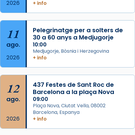
2026
Memòria de les santes Juliana i
+ info
Semproniana, verges i màrtirs.
Acompanyant la història de sant Cugat, a
partir de l’Edat Mitjana sorgeix la tradició
11
Pelegrinatge per a solters de
que les santes Juliana (“relatiu a Júlia”) i
30 a 60 anys a Medjugorje
Semproniana (“relatiu a Semprònia =
ago.
10:00
eterna”) són deixebles seves. I l’any 1667, el
Medjugorje, Bòsnia i Herzegovina
2026
+ info
frare Joan Gaspar Roig, afirma en una obra
que les santes són filles de l’antiga Iluro.
Mataró en reivindicarà les relíq
...
Ver más
12
437 Festes de Sant Roc de
Foto
Barcelona a la plaça Nova
ago.
09:00
View on Facebook
·
Share
Plaça Nova, Ciutat Vella, 08002
Barcelona, Espanya
2026
+ info