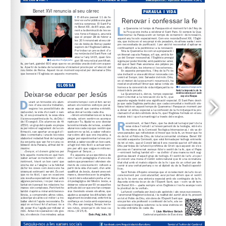
www.arqbcn.cat
 / Aportació voluntària: 0,30 