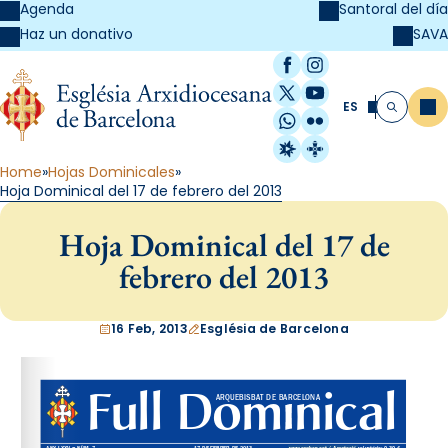
Agenda
Santoral del día
SAVA
Haz un donativo
Facebook
Instagram
X / Twitter
YouTube
ES
Me
Buscar
WhatsApp
Flickr
Radio Estel
Catalunya Cristi
Home
Hojas Dominicales
Hoja Dominical del 17 de febrero del 2013
Hoja Dominical del 17 de
febrero del 2013
16 Feb, 2013
Església de Barcelona