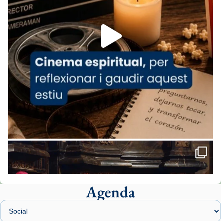
Foto
View on Facebook
·
Share
Arquebisbat de Barcelona
1 week ago
«Avui les santes Juliana i Semproniana ens
ajuden a alçar la mirada»
Mons. Sergi Gordo, bisbe de Tortosa, ha
presidit aquest 27 de juliol la missa de Les
Santes de Mataró.
🔗
tinyurl.com/cvu5jmbk
📸 J. Merino
Agenda
Foto
View on Facebook
·
Share