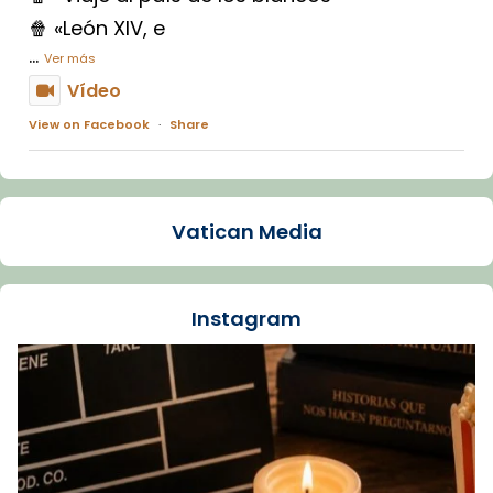
🍿 «León XIV, e
...
Ver más
Vídeo
View on Facebook
·
Share
Arquebisbat de Barcelona
1 week ago
Vatican Media
La Carmina va patir depressió. Fa gairebé
dos mesos, a l'Estadi Lluís Companys, la
jove va fer arribar el seu testimoni al papa
Instagram
Lleó XIV.
Recupera l'entrevista comp
Vatican
tican News 👇
News
www.vaticannews.va/es/iglesia/news/2026-
07/carmina-historia-depresion-papa-viaje-
espana-testimoni...