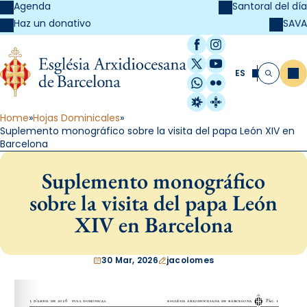
Agenda
Santoral del día
SAVA
Haz un donativo
Facebook
Instagram
X / Twitter
YouTube
ES
Me
Buscar
WhatsApp
Flickr
Radio Estel
Catalunya Cristi
Home
Hojas Dominicales
Suplemento monográfico sobre la visita del papa León XIV en
Barcelona
Suplemento monográfico
sobre la visita del papa León
XIV en Barcelona
30 Mar, 2026
jacolomes