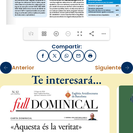
1/2
Compartir:
Facebook
X / Twitter
WhatsApp
Email
Imprimir
Anterior
Siguiente
Te interesará…