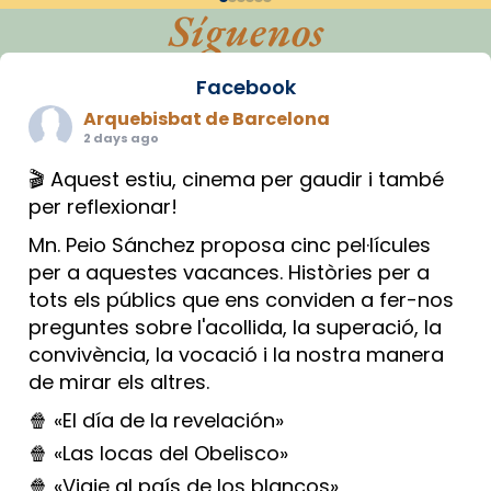
Síguenos
Facebook
Arquebisbat de Barcelona
2 days ago
🎬 Aquest estiu, cinema per gaudir i també
per reflexionar!
Mn. Peio Sánchez proposa cinc pel·lícules
per a aquestes vacances. Històries per a
tots els públics que ens conviden a fer-nos
preguntes sobre l'acollida, la superació, la
convivència, la vocació i la nostra manera
de mirar els altres.
🍿 «El día de la revelación»
🍿 «Las locas del Obelisco»
🍿 «Viaje al país de los blancos»