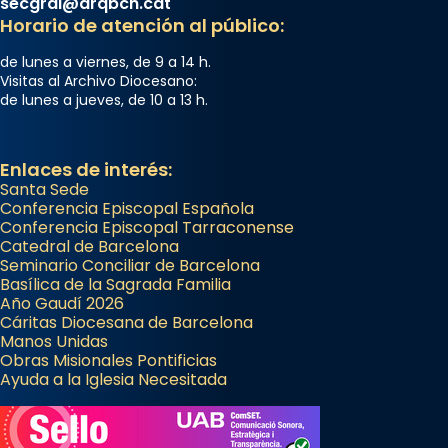
secgral@arqbcn.cat
Arquebisbat de Barcelona
Horario de atención al público:
2 weeks ago
Memòria de les santes Juliana i
de lunes a viernes, de 9 a 14 h.
Visitas al Archivo Diocesano:
Semproniana, verges i màrtirs.
de lunes a jueves, de 10 a 13 h.
Acompanyant la història de sant Cugat, a
partir de l’Edat Mitjana sorgeix la tradició
Enlaces de interés:
que les santes Juliana (“relatiu a Júlia”) i
Santa Sede
Semproniana (“relatiu a Semprònia =
Conferencia Episcopal Española
eterna”) són deixebles seves. I l’any 1667, el
Conferencia Episcopal Tarraconense
frare Joan Gaspar Roig, afirma en una obra
Catedral de Barcelona
Seminario Conciliar de Barcelona
que les santes són filles de l’antiga Iluro.
Basílica de la Sagrada Familia
Mataró en reivindicarà les relíq
Año Gaudí 2026
...
Cáritas Diocesana de Barcelona
Ver más
Manos Unidas
Foto
Obras Misionales Pontificias
Ayuda a la Iglesia Necesitada
View on Facebook
·
Share