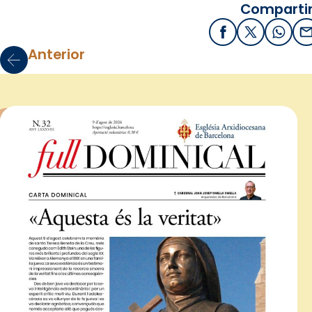
Compartir
Facebook
X / Twitter
What
E
Anterior