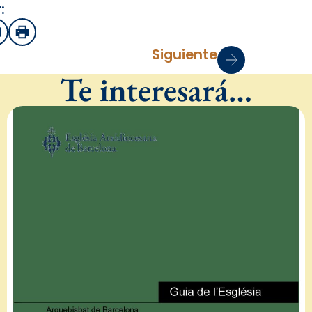
:
sApp
mail
Imprimir
Siguiente
Te interesará…