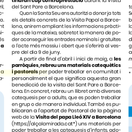
*) uns materials per 
tps://alçalamirada.cat
 (
*) 
https://alzalamirada.es