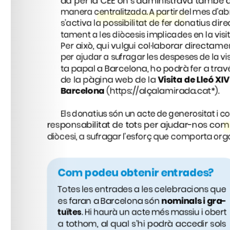
*). 
https://alçalamirada.cat
(
*).
https://alzalamirada.es
(
ht