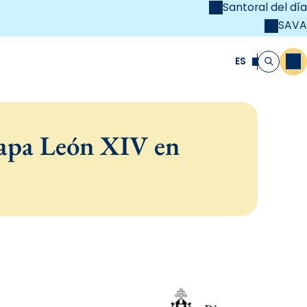
Santoral del día
SAVA
el
unya Cristiana
ES
M
Buscar
papa León XIV en