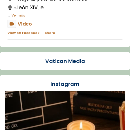
🍿 «León XIV, e
...
Ver más
Vídeo
View on Facebook
·
Share
Arquebisbat de Barcelona
1 week ago
Vatican Media
La Carmina va patir depressió. Fa gairebé
dos mesos, a l'Estadi Lluís Companys, la
jove va fer arribar el seu testimoni al papa
Instagram
Lleó XIV.
Recupera l'entrevista comp
Vatican
tican News 👇
News
www.vaticannews.va/es/iglesia/news/2026-
07/carmina-historia-depresion-papa-viaje-
espana-testimoni...