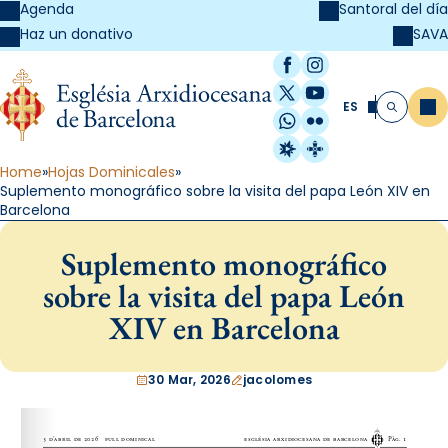
Agenda
Santoral del día
SAVA
Haz un donativo
Facebook
Instagram
X / Twitter
YouTube
ES
Me
Buscar
WhatsApp
Flickr
Radio Estel
Catalunya Cristi
Home
Hojas Dominicales
Suplemento monográfico sobre la visita del papa León XIV en
Barcelona
Suplemento monográfico
sobre la visita del papa León
XIV en Barcelona
30 Mar, 2026
jacolomes