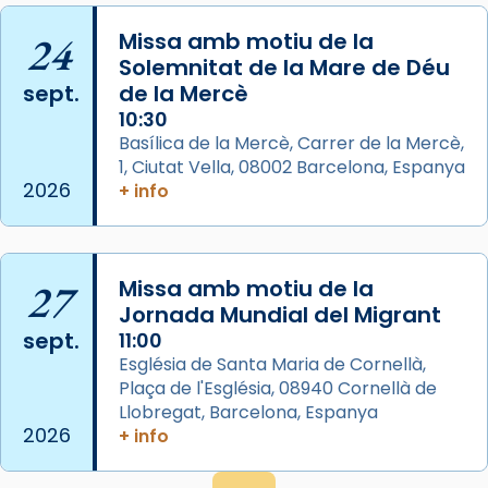
Arquebisbat de Barcelona
2 weeks ago
24
Missa amb motiu de la
Memòria de les santes Juliana i
Solemnitat de la Mare de Déu
sept.
de la Mercè
Semproniana, verges i màrtirs.
10:30
Acompanyant la història de sant Cugat, a
Basílica de la Mercè, Carrer de la Mercè,
partir de l’Edat Mitjana sorgeix la tradició
1, Ciutat Vella, 08002 Barcelona, Espanya
que les santes Juliana (“relatiu a Júlia”) i
2026
+ info
Semproniana (“relatiu a Semprònia =
eterna”) són deixebles seves. I l’any 1667, el
frare Joan Gaspar Roig, afirma en una obra
27
Missa amb motiu de la
que les santes són filles de l’antiga Iluro.
Jornada Mundial del Migrant
Mataró en reivindicarà les relíq
sept.
11:00
...
Ver más
Església de Santa Maria de Cornellà,
Foto
Plaça de l'Església, 08940 Cornellà de
Llobregat, Barcelona, Espanya
View on Facebook
·
Share
2026
+ info