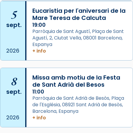
Arquebisbat de Barcelona
is at Catedral
5
Eucaristia per l'aniversari de la
de Barcelona.
Mare Teresa de Calcuta
1 week ago
sept.
19:00
Aquest dilluns, 27 de juliol, ha tingut lloc la
Parròquia de Sant Agustí, Plaça de Sant
missa d’acció de gràcies en agraïment al
Agustí, 2, Ciutat Vella, 08001 Barcelona,
comitè organitzador de la visita apostòlica
Espanya
del Sant Pare Lleó XIV a Barcelona, i als
2026
+ info
col·laboradors, a la Catedral de Barcelona.
L’arquebisbe de Barcelona, el cardenal Joan
Josep Omella, ha presidit la missa i l’ha
8
Missa amb motiu de la Festa
concelebrat el bisbe auxiliar de Barcelona,
de Sant Adrià del Besos
Mons. David Abadías.
sept.
11:00
Parròquia de Sant Adrià de Besòs, Plaça
📸 Dr. G. Simón
de l'Església, 08921 Sant Adrià de Besòs,
Foto
Barcelona, Espanya
2026
+ info
View on Facebook
·
Share