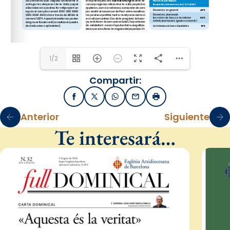
1/2
Compartir:
Facebook
X / Twitter
WhatsApp
Email
Imprimir
Anterior
Siguiente
Te interesará…