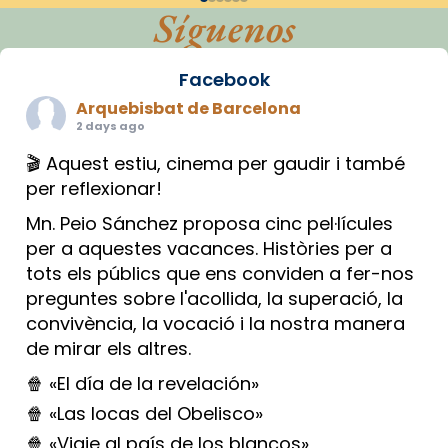
Síguenos
Facebook
Arquebisbat de Barcelona
2 days ago
🎬 Aquest estiu, cinema per gaudir i també
per reflexionar!
Mn. Peio Sánchez proposa cinc pel·lícules
per a aquestes vacances. Històries per a
tots els públics que ens conviden a fer-nos
preguntes sobre l'acollida, la superació, la
convivència, la vocació i la nostra manera
de mirar els altres.
🍿 «El día de la revelación»
🍿 «Las locas del Obelisco»
🍿 «Viaje al país de los blancos»