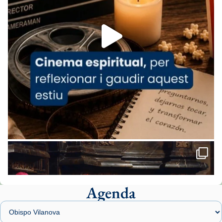
Foto
View on Facebook
·
Share
Arquebisbat de Barcelona
1 week ago
«Avui les santes Juliana i Semproniana ens
ajuden a alçar la mirada»
Mons. Sergi Gordo, bisbe de Tortosa, ha
presidit aquest 27 de juliol la missa de Les
Santes de Mataró.
🔗
tinyurl.com/cvu5jmbk
📸 J. Merino
Agenda
Foto
View on Facebook
·
Share