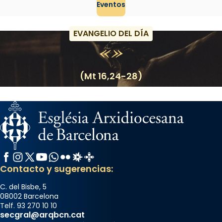
Eventos
EVANGELIO DEL DÍA
(Mt 16,24-28)
Facebook
Instagram
X / Twitter
YouTube
WhatsApp
Flickr
Radio Estel
Catalunya Cristiana
Contacto y sugerencias:
C. del Bisbe, 5
08002 Barcelona
Telf. 93 270 10 10
secgral@arqbcn.cat