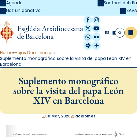
Agenda
Santoral del día
SAVA
Haz un donativo
Facebook
Instagram
X / Twitter
YouTube
ES
Me
Buscar
WhatsApp
Flickr
Radio Estel
Catalunya Cristi
Home
Hojas Dominicales
Suplemento monográfico sobre la visita del papa León XIV en
Barcelona
Suplemento monográfico
sobre la visita del papa León
XIV en Barcelona
30 Mar, 2026
jacolomes