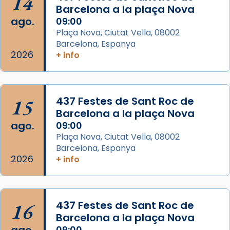
14
Arquebisbat de Barcelona
Barcelona a la plaça Nova
2 weeks ago
ago.
09:00
Memòria de les santes Juliana i
Plaça Nova, Ciutat Vella, 08002
Semproniana, verges i màrtirs.
Barcelona, Espanya
2026
+ info
Acompanyant la història de sant Cugat, a
partir de l’Edat Mitjana sorgeix la tradició
que les santes Juliana (“relatiu a Júlia”) i
15
Semproniana (“relatiu a Semprònia =
437 Festes de Sant Roc de
Barcelona a la plaça Nova
eterna”) són deixebles seves. I l’any 1667, el
ago.
09:00
frare Joan Gaspar Roig, afirma en una obra
Plaça Nova, Ciutat Vella, 08002
que les santes són filles de l’antiga Iluro.
Barcelona, Espanya
Mataró en reivindicarà les relíq
2026
+ info
...
Ver más
Foto
View on Facebook
·
Share
16
437 Festes de Sant Roc de
Barcelona a la plaça Nova
09:00