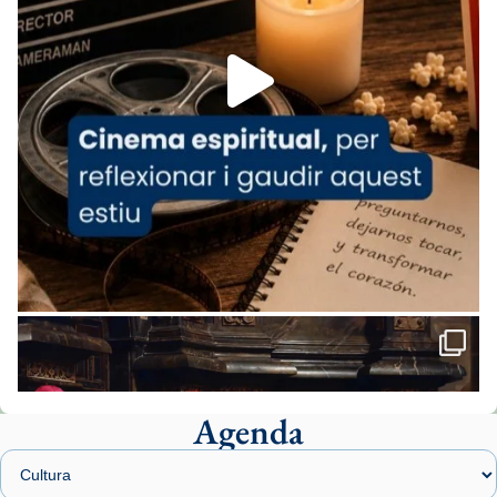
Foto
View on Facebook
·
Share
Arquebisbat de Barcelona
2 weeks ago
«Avui les santes Juliana i Semproniana ens
ajuden a alçar la mirada»
Mons. Sergi Gordo, bisbe de Tortosa, ha
presidit aquest 27 de juliol la missa de Les
Santes de Mataró.
🔗
tinyurl.com/cvu5jmbk
📸 J. Merino
Agenda
Foto
View on Facebook
·
Share