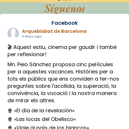
Síguenos
Facebook
Arquebisbat de Barcelona
2 days ago
🎬 Aquest estiu, cinema per gaudir i també
per reflexionar!
Mn. Peio Sánchez proposa cinc pel·lícules
per a aquestes vacances. Històries per a
tots els públics que ens conviden a fer-nos
preguntes sobre l'acollida, la superació, la
convivència, la vocació i la nostra manera
de mirar els altres.
🍿 «El día de la revelación»
🍿 «Las locas del Obelisco»
🍿 «Viaje al país de los blancos»