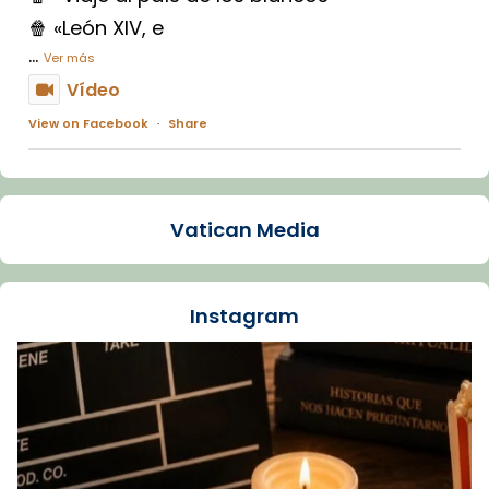
🍿 «León XIV, e
...
Ver más
Vídeo
View on Facebook
·
Share
Arquebisbat de Barcelona
1 week ago
Vatican Media
La Carmina va patir depressió. Fa gairebé
dos mesos, a l'Estadi Lluís Companys, la
jove va fer arribar el seu testimoni al papa
Instagram
Lleó XIV.
Recupera l'entrevista comp
Vatican
tican News 👇
News
www.vaticannews.va/es/iglesia/news/2026-
07/carmina-historia-depresion-papa-viaje-
espana-testimoni...