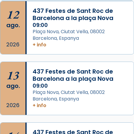
Arquebisbat de Barcelona
is at Catedral
12
437 Festes de Sant Roc de
de Barcelona.
Barcelona a la plaça Nova
2 weeks ago
ago.
09:00
Aquest dilluns, 27 de juliol, ha tingut lloc la
Plaça Nova, Ciutat Vella, 08002
missa d’acció de gràcies en agraïment al
Barcelona, Espanya
comitè organitzador de la visita apostòlica
2026
+ info
del Sant Pare Lleó XIV a Barcelona, i als
col·laboradors, a la Catedral de Barcelona.
L’arquebisbe de Barcelona, el cardenal Joan
13
437 Festes de Sant Roc de
Josep Omella, ha presidit la missa i l’ha
Barcelona a la plaça Nova
concelebrat el bisbe auxiliar de Barcelona,
ago.
09:00
Mons. David Abadías.
Plaça Nova, Ciutat Vella, 08002
Barcelona, Espanya
📸 Dr. G. Simón
2026
+ info
Foto
View on Facebook
·
Share
437 Festes de Sant Roc de