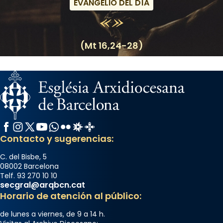
EVANGELIO DEL DÍA
(Mt 16,24-28)
Facebook
Instagram
X / Twitter
YouTube
WhatsApp
Flickr
Radio Estel
Catalunya Cristiana
Contacto y sugerencias:
C. del Bisbe, 5
08002 Barcelona
Telf. 93 270 10 10
secgral@arqbcn.cat
Horario de atención al público:
de lunes a viernes, de 9 a 14 h.