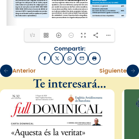
1/2
Compartir:
Facebook
X / Twitter
WhatsApp
Email
Imprimir
Anterior
Siguiente
Te interesará…