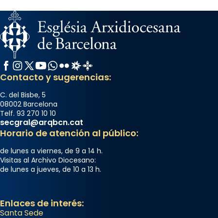
Facebook
Instagram
X / Twitter
YouTube
WhatsApp
Flickr
Radio Estel
Catalunya Cristiana
Contacto y sugerencias:
C. del Bisbe, 5
08002 Barcelona
Telf. 93 270 10 10
secgral@arqbcn.cat
Horario de atención al público:
de lunes a viernes, de 9 a 14 h.
Visitas al Archivo Diocesano:
de lunes a jueves, de 10 a 13 h.
Enlaces de interés:
Santa Sede