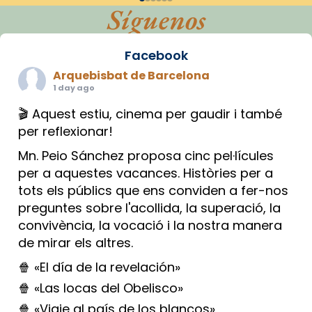
Síguenos
Facebook
Arquebisbat de Barcelona
1 day ago
🎬 Aquest estiu, cinema per gaudir i també
per reflexionar!
Mn. Peio Sánchez proposa cinc pel·lícules
per a aquestes vacances. Històries per a
tots els públics que ens conviden a fer-nos
preguntes sobre l'acollida, la superació, la
convivència, la vocació i la nostra manera
de mirar els altres.
🍿 «El día de la revelación»
🍿 «Las locas del Obelisco»
🍿 «Viaje al país de los blancos»