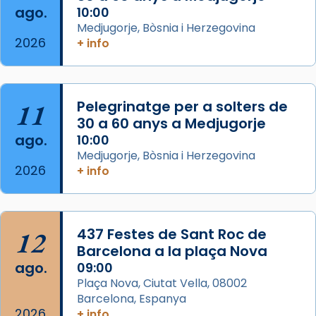
Arquebisbat de Barcelona
ago.
10:00
2 weeks ago
Medjugorje, Bòsnia i Herzegovina
2026
Memòria de les santes Juliana i
+ info
Semproniana, verges i màrtirs.
Acompanyant la història de sant Cugat, a
partir de l’Edat Mitjana sorgeix la tradició
11
Pelegrinatge per a solters de
que les santes Juliana (“relatiu a Júlia”) i
30 a 60 anys a Medjugorje
Semproniana (“relatiu a Semprònia =
ago.
10:00
eterna”) són deixebles seves. I l’any 1667, el
Medjugorje, Bòsnia i Herzegovina
2026
+ info
frare Joan Gaspar Roig, afirma en una obra
que les santes són filles de l’antiga Iluro.
Mataró en reivindicarà les relíq
...
Ver más
12
437 Festes de Sant Roc de
Foto
Barcelona a la plaça Nova
ago.
09:00
View on Facebook
·
Share
Plaça Nova, Ciutat Vella, 08002
Barcelona, Espanya
2026
+ info