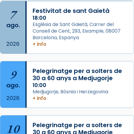
Arquebisbat de Barcelona
is at Catedral
7
Festivitat de sant Gaietà
de Barcelona.
1 week ago
18:00
ago.
Església de Sant Gaietà, Carrer del
Aquest dilluns, 27 de juliol, ha tingut lloc la
Consell de Cent, 293, Eixample, 08007
missa d’acció de gràcies en agraïment al
Barcelona, Espanya
comitè organitzador de la visita apostòlica
2026
+ info
del Sant Pare Lleó XIV a Barcelona, i als
col·laboradors, a la Catedral de Barcelona.
L’arquebisbe de Barcelona, el cardenal Joan
9
Pelegrinatge per a solters de
Josep Omella, ha presidit la missa i l’ha
30 a 60 anys a Medjugorje
concelebrat el bisbe auxiliar de Barcelona,
ago.
10:00
Mons. David Abadías.
Medjugorje, Bòsnia i Herzegovina
2026
+ info
📸 Dr. G. Simón
Foto
View on Facebook
·
Share
10
Pelegrinatge per a solters de
30 a 60 anys a Medjugorje