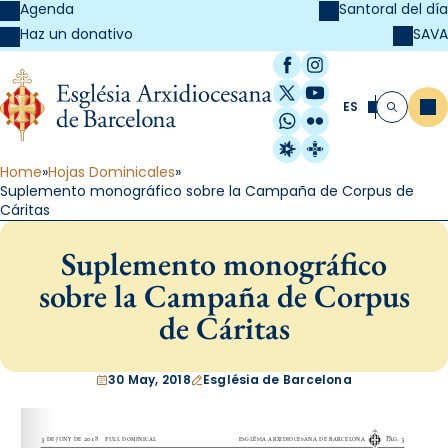
Agenda
Santoral del día
SAVA
Haz un donativo
Facebook
Instagram
X / Twitter
YouTube
ES
Me
Buscar
WhatsApp
Flickr
Radio Estel
Catalunya Cristi
Home
Hojas Dominicales
Suplemento monográfico sobre la Campaña de Corpus de
Cáritas
Suplemento monográfico
sobre la Campaña de Corpus
de Cáritas
30 May, 2018
Església de Barcelona