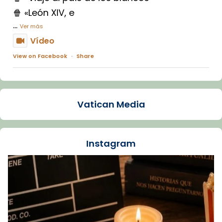
🍿 «León XIV, e
...
Ver más
Vídeo
View on Facebook
·
Share
Arquebisbat de Barcelona
1 week ago
Vatican Media
La Carmina va patir depressió. Fa gairebé
dos mesos, a l'Estadi Lluís Companys, la
jove va fer arribar el seu testimoni al papa
Instagram
Lleó XIV.
Recupera l'entrevista comp
Vatican
tican News 👇
News
www.vaticannews.va/es/iglesia/news/2026-
07/carmina-historia-depresion-papa-viaje-
espana-testimoni...