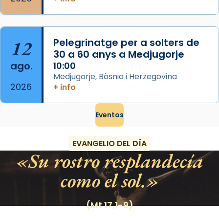
12
Pelegrinatge per a solters de
30 a 60 anys a Medjugorje
ago.
10:00
Medjugorje, Bòsnia i Herzegovina
2026
+ info
Eventos
EVANGELIO DEL DÍA
Su rostro resplandecía
como el sol.
(Mt 17,1-9)