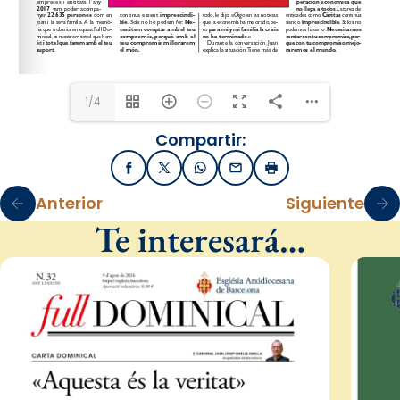
1/4
Compartir:
Facebook
X / Twitter
WhatsApp
Email
Imprimir
Anterior
Siguiente
Te interesará…