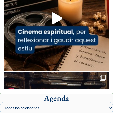
Foto
View on Facebook
·
Share
Arquebisbat de Barcelona
1 week ago
«Avui les santes Juliana i Semproniana ens
ajuden a alçar la mirada»
Mons. Sergi Gordo, bisbe de Tortosa, ha
presidit aquest 27 de juliol la missa de Les
Santes de Mataró.
🔗
tinyurl.com/cvu5jmbk
📸 J. Merino
Agenda
Foto
View on Facebook
·
Share