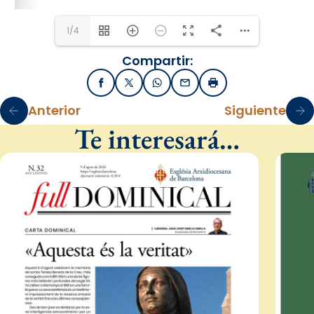
1/4
Compartir:
Facebook
X / Twitter
WhatsApp
Email
Imprimir
Anterior
Siguiente
Te interesará…