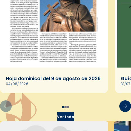
Hoja dominical del 9 de agosto de 2026
Guía
04/08/2026
31/0
Ver todo