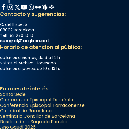
Facebook
Instagram
X / Twitter
YouTube
WhatsApp
Flickr
Radio Estel
Catalunya Cristiana
Contacto y sugerencias:
C. del Bisbe, 5
08002 Barcelona
Telf. 93 270 10 10
secgral@arqbcn.cat
Horario de atención al público:
de lunes a viernes, de 9 a 14 h.
Visitas al Archivo Diocesano:
de lunes a jueves, de 10 a 13 h.
Enlaces de interés:
Santa Sede
Conferencia Episcopal Española
Conferencia Episcopal Tarraconense
Catedral de Barcelona
Seminario Conciliar de Barcelona
Basílica de la Sagrada Familia
Año Gaudí 2026