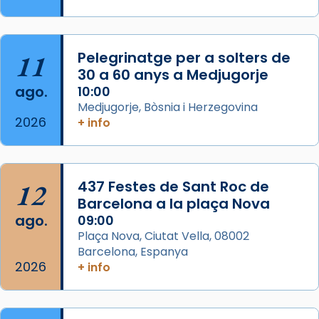
Semproniana, verges i màrtirs.
Acompanyant la història de sant Cugat, a
partir de l’Edat Mitjana sorgeix la tradició
11
Pelegrinatge per a solters de
que les santes Juliana (“relatiu a Júlia”) i
30 a 60 anys a Medjugorje
Semproniana (“relatiu a Semprònia =
ago.
10:00
eterna”) són deixebles seves. I l’any 1667, el
Medjugorje, Bòsnia i Herzegovina
2026
+ info
frare Joan Gaspar Roig, afirma en una obra
que les santes són filles de l’antiga Iluro.
Mataró en reivindicarà les relíq
...
Ver más
12
437 Festes de Sant Roc de
Foto
Barcelona a la plaça Nova
ago.
09:00
View on Facebook
·
Share
Plaça Nova, Ciutat Vella, 08002
Barcelona, Espanya
2026
+ info