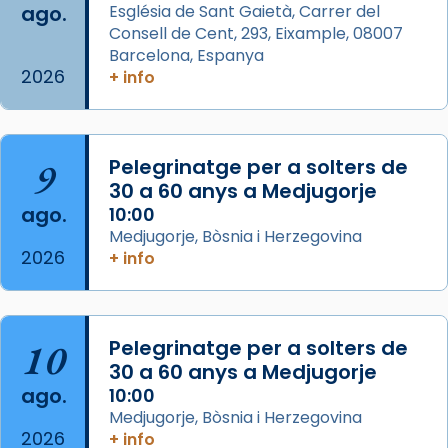
ago.
Església de Sant Gaietà, Carrer del
Aquest dilluns, 27 de juliol, ha tingut lloc la
Consell de Cent, 293, Eixample, 08007
missa d’acció de gràcies en agraïment al
Barcelona, Espanya
comitè organitzador de la visita apostòlica
2026
+ info
del Sant Pare Lleó XIV a Barcelona, i als
col·laboradors, a la Catedral de Barcelona.
L’arquebisbe de Barcelona, el cardenal Joan
9
Pelegrinatge per a solters de
Josep Omella, ha presidit la missa i l’ha
30 a 60 anys a Medjugorje
concelebrat el bisbe auxiliar de Barcelona,
ago.
10:00
Mons. David Abadías.
Medjugorje, Bòsnia i Herzegovina
2026
+ info
📸 Dr. G. Simón
Foto
View on Facebook
·
Share
10
Pelegrinatge per a solters de
30 a 60 anys a Medjugorje
Arquebisbat de Barcelona
ago.
10:00
2 weeks ago
Medjugorje, Bòsnia i Herzegovina
2026
Memòria de les santes Juliana i
+ info