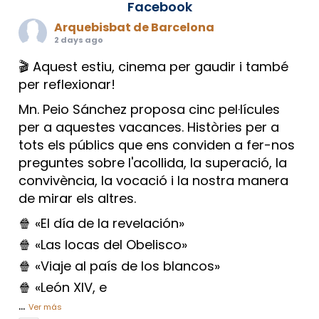
Facebook
Arquebisbat de Barcelona
2 days ago
🎬 Aquest estiu, cinema per gaudir i també
per reflexionar!
Mn. Peio Sánchez proposa cinc pel·lícules
per a aquestes vacances. Històries per a
tots els públics que ens conviden a fer-nos
preguntes sobre l'acollida, la superació, la
convivència, la vocació i la nostra manera
de mirar els altres.
🍿 «El día de la revelación»
🍿 «Las locas del Obelisco»
🍿 «Viaje al país de los blancos»
🍿 «León XIV, e
...
Ver más