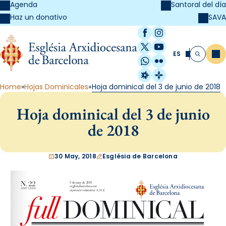
Agenda
Santoral del día
SAVA
Haz un donativo
Facebook
Instagram
X / Twitter
YouTube
ES
Me
Buscar
WhatsApp
Flickr
Radio Estel
Catalunya Cristi
Home
Hojas Dominicales
Hoja dominical del 3 de junio de 2018
Hoja dominical del 3 de junio
de 2018
30 May, 2018
Església de Barcelona