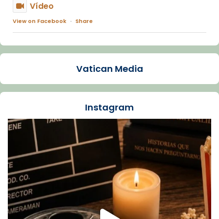
Vídeo
View on Facebook
·
Share
Arquebisbat de Barcelona
1 week ago
Vatican Media
La Carmina va patir depressió. Fa gairebé
dos mesos, a l'Estadi Lluís Companys, la
jove va fer arribar el seu testimoni al papa
Instagram
Lleó XIV.
Recupera l'entrevista comp
Vatican
tican News 👇
News
www.vaticannews.va/es/iglesia/news/2026-
07/carmina-historia-depresion-papa-viaje-
espana-testimoni...
Foto
View on Facebook
·
Share